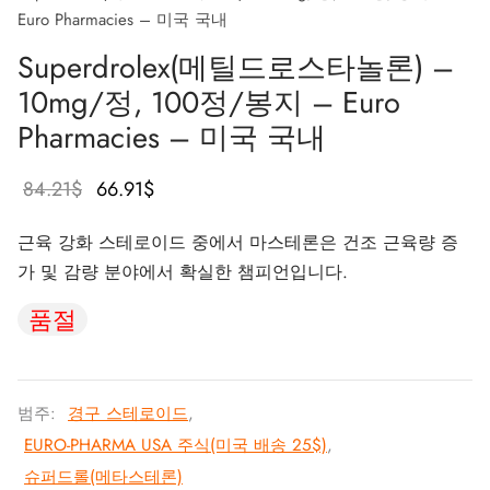
Euro Pharmacies – 미국 국내
가스 인터네셔널 🌍
파마-미국 🇺🇸
🇺 🌍
 두라볼린(난드롤론 데카노에이트)
볼란(트렌볼론 헥사)
토스테론 에난테이트
 디아나볼(메탄디에논)
/ T4 혼합
G-성선자극호르몬
H(인간 성장 호르몬)
-MGF
 시토멜
2866 – 오스타린
 감량 팩
 블로그
 확인
Superdrolex(메틸드로스타놀론) –
🇺 🌍
 USA 🇺🇸
rma/ SHREE/ POWERBOLIC – 아시아 🇺🇸 🌍
나볼 주사제(메탄디에논)
이트렌
 테스토스테론
테스틴(플루옥시메스테론)
G
이드 I
탈론
41
 레보티록신
-677 – 이부타모렌
 게인 팩
 뉴스레터
 비트코인
10mg/정, 100정/봉지 – Euro
Pharmacies – 미국 국내
아다 🇪🇺
가스 인터네셔널 🌍
 파마 🇪🇺🌍
로이드 혼합제(주사제)
토스테론 프로피오네이트
드롤(메타스테론)
로졸(페마라)
드 II
P-2
트루티드
트루티드
-140 – 테스톨론
매스 게인 팩
 주문 추적
🪙 신용카드
원래 가
현재 가
84.21
$
66.91
$
마-EU 🇪🇺
마 / 파마콤 인터내셔널 🌍
마 / 파마콤 인터내셔널 🌍
터론(드로스타놀론) 주사제
토스테론 페닐프로피오네이트
로이드 혼합물(경구용)
덱스(타목시펜)
 감량
P-6
크
글루티드(오젬픽)
3 – 마스토린
용 팩
주문 접수 완료
우
격은
격은
근육 강화 스테로이드 중에서 마스테론은 건조 근육량 증
84.21$였
66.91$입
럴 파마 🇪🇺
rma/ SHREE/ POWERBOLIC – 아시아 🇺🇸 🌍
롤론 페닐프로피오네이트(NPP)
토스테론 수스타논
피닐
비론(메스테롤론)
렐린
글루티드(오젬픽)
제파티데(문자로)
– 안다린
 패키지 사진
MG
가 및 감량 분야에서 확실한 챔피언입니다.
습니다.
니다.
품절
/ 소마트롭 🇪🇺
모볼란 주사제(메테놀론)
토스테론 운데카노에이트
트렌볼론(경구용)
보호
능 개선제
H-조각
스
9009 – 스테나볼릭
리뷰
리아
RMA-EU 🇪🇺
볼론
 T4 / T6
큐탄
모렐린
11 – 미오스틴
 은행 송금
범주:
경구 스테로이드
,
임파마 🇪🇺
스톨론 아세테이트(MENT)
 프리모볼란(메테놀론 아세테이트)
스
모렐린
신 알파
젤(미국)
EURO-PHARMA USA 주식(미국 배송 25$)
,
슈퍼드롤(메타스테론)
 파마 🇪🇺🌍
트롤 주사제(스타노졸롤)
틸(시부트라민)
카르니틴(L-카르니틴)
 베타 TB-500
VENMO(미국)