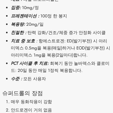
집중:
10mg/정
프레젠테이션 :
100정 한 봉지
복용량:
20mg/일
친절한 :
탄력 강화/건조/체중 증가 안정화 사이클
치료 중 보호
:
항에스트로겐: ED(발기부전) 시 아리
미덱스 0.5mg을 복용(매일)하거나 EOD(발기부전) 시
아리미덱스 1mg을 복용(2일마다)합니다.
PCT 사이클 후 치료:
회복기 동안 놀바덱스와 클로미
드: 20일 동안 매일 1정씩 복용합니다.
수준 :
모든 사용자
슈퍼드롤의 장점
매우 동화작용이 강함
안드로겐이 거의 없음