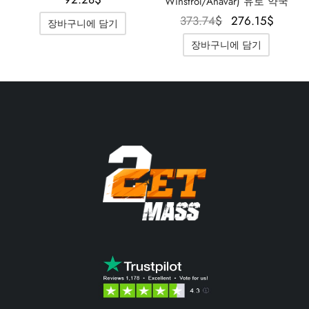
Winstrol/Anavar) 유로 약국
원래 가격
현재 
373.74
$
276.15
$
장바구니에 담기
은
은
장바구니에 담기
373.74$였
276.
습니다.
니다