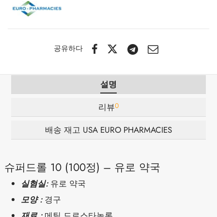
 / 제네틱 🇪🇺
타몰
노탄
제파티데(문자로)
 🇪🇺
볼론 아세테이트
F
토렐린 GnRH
공유하다
 🇪🇺
용 투리나볼
설명
마 / 파마콤 인터내셔널 🌍
트롤(스타노졸롤) 경구
0
리뷰
배송 재고 USA EURO PHARMACIES
슈퍼드롤 10 (100정) – 유로 약국
실혐실:
유로 약국
모양 :
경구
재료 :
메틸 드로스타놀론