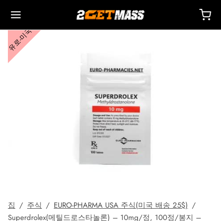
유로-미국
Back
Back
Back
Back
Back
Back
Back
Back
Back
Back
Back
Back
Back
Back
Back
Back
Back
Back
Back
 🇪🇺
 🇺🇸
 🌍
사제
터론(드로스타놀론) 주사제
렌볼론
스토스테론
두
 T4 / T6
호
타
 액세서리
이드 I
이드 II
 감량
름스
락하다
 결제
별 배송, 배달 및 소매
별 배송, 배달 및 소매
별 배송, 배달 및 소매
테스토스테론 시피오네이트(DHB)
테론(드로스타놀론) 에난테이트
볼론 아세테이트
토스테론 베이스(현탁액)
드롤(옥시메톨론) 경구
 시토멜
미덱스(아나스트로졸)
 액세서리
 주사용 주사기
카르
 GRF 1-29
부테롤
-105
에이징 팩
 지원 센터
 방법
성
성
성
드롤(옥시메톨론) 주사
터론(드로스타놀론) 프로피오네이트
볼론 베이스
토스테론 크림
바(옥산드롤론)
 레보티록신
미드(클로미펜)
제
주사용 주사기
157
DS-C
틸(시부트라민)
0516 – 카다린
력 팩
코칭
을 받으세요
집
/
주식
/
EURO-PHARMA USA 주식(미국 배송 25$)
/
로렉스 🇪🇺
가스 🇺🇸
가스 인터네셔널 🌍
논(이퀴포이즈)
볼론 에난테이트
토스테론 시피오네이트
부테롤
메스탄(아로마신)
O 혈액 산소화
수
토신
타몰
D – 리간드롤
 팩
AQ – 자주 묻는 질문
주문에 대한 비용을 지불하세요
Superdrolex(메틸드로스타놀론) – 10mg/정, 100정/봉지 –