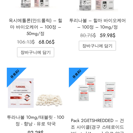
옥시메톨론(안드롤릭) – 힐
투리나볼 – 힐마 바이오케어
마 바이오케어 – 100정 –
– 100정 – 10mg/정
50mg/정
원래 가
현재 
80.75
$
59.98
$
원래 가격
현재 가
106.13
$
68.06
$
격은
격은
장바구니에 담기
은
격은
80.75$였
59.98
장바구니에 담기
106.13$였
68.06$입
습니다.
니다.
습니다.
니다.
유로-EU
유로-EU
투라나볼 10mg/태블릿 - 100
Pack 2GETSHREDDED – 건
정 - 향낭 - 유로 약국
조 사이클(경구 스테로이드
92.28
$