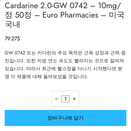
Cardarine 2.0-GW 0742 – 10mg/
가스 인터네셔널 🌍
파마-미국 🇺🇸
🇺 🌍
 두라볼린(난드롤론 데카노에이트)
볼란(트렌볼론 헥사)
토스테론 에난테이트
 디아나볼(메탄디에논)
/ T4 혼합
G-성선자극호르몬
H(인간 성장 호르몬)
-MGF
 시토멜
2866 – 오스타린
 감량 팩
 블로그
 확인
정 50정 – Euro Pharmacies – 미국
국내
🇺 🌍
 USA 🇺🇸
rma/ SHREE/ POWERBOLIC – 아시아 🇺🇸 🌍
나볼 주사제(메탄디에논)
이트렌
 테스토스테론
테스틴(플루옥시메스테론)
G
이드 I
탈론
41
 레보티록신
-677 – 이부타모렌
 게인 팩
 뉴스레터
 비트코인
79.27
$
아다 🇪🇺
가스 인터네셔널 🌍
 파마 🇪🇺🌍
로이드 혼합제(주사제)
토스테론 프로피오네이트
드롤(메타스테론)
로졸(페마라)
드 II
P-2
트루티드
트루티드
-140 – 테스톨론
매스 게인 팩
 주문 추적
🪙 신용카드
GW 0742 또는 카다린의 주요 목적은 근육 성장과 근력 증
마-EU 🇪🇺
마 / 파마콤 인터내셔널 🌍
마 / 파마콤 인터내셔널 🌍
터론(드로스타놀론) 주사제
토스테론 페닐프로피오네이트
로이드 혼합물(경구용)
덱스(타목시펜)
 감량
P-6
크
글루티드(오젬픽)
3 – 마스토린
용 팩
주문 접수 완료
우
진입니다. 또한 지방 연소 속도도 빨라지는 것으로 알려져
있습니다. 따라서 최근에 헬스장을 다니기 시작했다면 분
럴 파마 🇪🇺
rma/ SHREE/ POWERBOLIC – 아시아 🇺🇸 🌍
롤론 페닐프로피오네이트(NPP)
토스테론 수스타논
피닐
비론(메스테롤론)
렐린
글루티드(오젬픽)
제파티데(문자로)
– 안다린
 패키지 사진
MG
명 이 제품에 대해 들어보셨을 것입니다.
/ 소마트롭 🇪🇺
모볼란 주사제(메테놀론)
토스테론 운데카노에이트
트렌볼론(경구용)
보호
능 개선제
H-조각
스
9009 – 스테나볼릭
리뷰
리아
RMA-EU 🇪🇺
볼론
 T4 / T6
큐탄
모렐린
11 – 미오스틴
 은행 송금
임파마 🇪🇺
스톨론 아세테이트(MENT)
 프리모볼란(메테놀론 아세테이트)
스
모렐린
신 알파
젤(미국)
장바구니에 담기
 파마 🇪🇺🌍
트롤 주사제(스타노졸롤)
틸(시부트라민)
카르니틴(L-카르니틴)
 베타 TB-500
VENMO(미국)