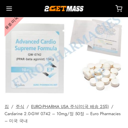
유로-미국
Back
Back
Back
Back
Back
Back
Back
Back
Back
Back
Back
Back
Back
Back
Back
Back
Back
Back
Back
 🇪🇺
 🇺🇸
 🌍
사제
터론(드로스타놀론) 주사제
렌볼론
스토스테론
두
 T4 / T6
호
타
 액세서리
이드 I
이드 II
 감량
름스
락하다
 결제
별 배송, 배달 및 소매
별 배송, 배달 및 소매
별 배송, 배달 및 소매
테스토스테론 시피오네이트(DHB)
테론(드로스타놀론) 에난테이트
볼론 아세테이트
토스테론 베이스(현탁액)
드롤(옥시메톨론) 경구
 시토멜
미덱스(아나스트로졸)
 액세서리
 주사용 주사기
카르
 GRF 1-29
부테롤
-105
에이징 팩
 지원 센터
 방법
집
/
주식
/
EURO-PHARMA USA 주식(미국 배송 25$)
/
성
성
성
드롤(옥시메톨론) 주사
터론(드로스타놀론) 프로피오네이트
볼론 베이스
토스테론 크림
바(옥산드롤론)
 레보티록신
미드(클로미펜)
제
주사용 주사기
157
DS-C
틸(시부트라민)
0516 – 카다린
력 팩
코칭
을 받으세요
Cardarine 2.0-GW 0742 – 10mg/정 50정 – Euro Pharmacies
– 미국 국내
로렉스 🇪🇺
가스 🇺🇸
가스 인터네셔널 🌍
논(이퀴포이즈)
볼론 에난테이트
토스테론 시피오네이트
부테롤
메스탄(아로마신)
O 혈액 산소화
수
토신
타몰
D – 리간드롤
 팩
AQ – 자주 묻는 질문
주문에 대한 비용을 지불하세요