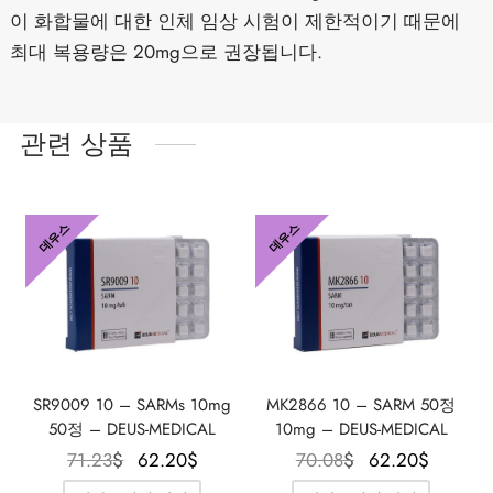
이 화합물에 대한 인체 임상 시험이 제한적이기 때문에
최대 복용량은 20mg으로 권장됩니다.
관련 상품
데우스
데우스
SR9009 10 – SARMs 10mg
MK2866 10 – SARM 50정
50정 – DEUS-MEDICAL
10mg – DEUS-MEDICAL
원래 가
현재 가
원래 가
현재 
71.23
$
62.20
$
70.08
$
62.20
$
격은
격은
격은
격은