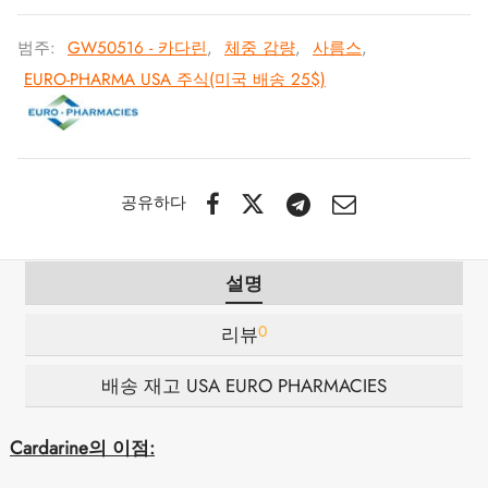
범주:
GW50516 - 카다린
,
체중 감량
,
사름스
,
 / 제네틱 🇪🇺
타몰
노탄
제파티데(문자로)
EURO-PHARMA USA 주식(미국 배송 25$)
 🇪🇺
볼론 아세테이트
F
토렐린 GnRH
 🇪🇺
용 투리나볼
공유하다
마 / 파마콤 인터내셔널 🌍
트롤(스타노졸롤) 경구
설명
0
리뷰
배송 재고 USA EURO PHARMACIES
Cardarine의 이점: