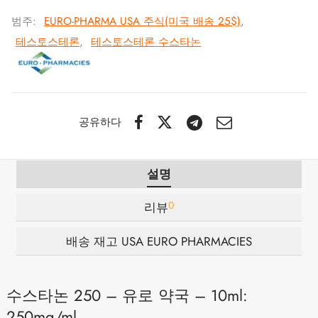
범주:
EURO-PHARMA USA 주식(미국 배송 25$)
,
 / 제네틱 🇪🇺
타몰
노탄
제파티데(문자로)
테스토스테론
,
테스토스테론 수스타논
 🇪🇺
볼론 아세테이트
F
토렐린 GnRH
 🇪🇺
용 투리나볼
공유하다
마 / 파마콤 인터내셔널 🌍
트롤(스타노졸롤) 경구
설명
0
리뷰
배송 재고 USA EURO PHARMACIES
수스타논 250 – 유로 약국 – 10ml:
250mg/ml