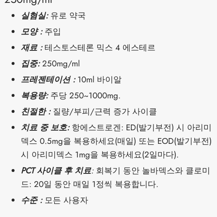
실혐실:
유로 약국
모양 :
주입
재료 :
테스토스테론 믹스 4 에스테르
집중:
250mg/ml
프레젠테이션 :
10ml 바이알
복용량:
주당 250~1000mg.
친절한 :
질량/부피/근력 증가 사이클
치료 중 보호:
항에스트로겐: ED(발기부전) 시 아리미
덱스 0.5mg을 복용하세요(매일) 또는 EOD(발기부전)
시 아리미덱스 1mg을 복용하세요(2일마다).
PCT 사이클 후 치료
:
회복기 동안 놀바덱스와 클로미
드: 20일 동안 매일 1정씩 복용합니다.
수준 :
모든 사용자