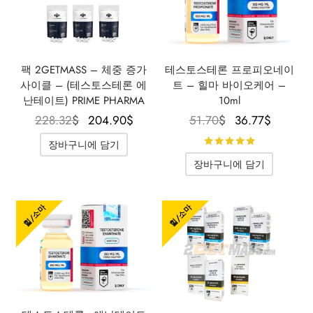
팩 2GETMASS – 체중 증가
테스토스테론 프로피오네이
사이클 – (테스토스테론 에
트 – 힐마 바이오케어 –
난테이트) PRIME PHARMA
10ml
원래 가격
현재 가격
원래 가
현재 
228.32
$
204.90
$
51.70
$
36.77
$
은
은
격은
격은
5점 만점
장바구니에 담기
228.32$였
204.90$입
51.70$였
36.77
장바구니에 담기
습니다.
니다.
습니다.
니다.
힐/소마
힐/소마