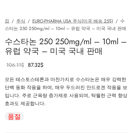
가스 인터네셔널 🌍
파마-미국 🇺🇸
🇺 🌍
 두라볼린(난드롤론 데카노에이트)
볼란(트렌볼론 헥사)
토스테론 에난테이트
 디아나볼(메탄디에논)
/ T4 혼합
G-성선자극호르몬
H(인간 성장 호르몬)
-MGF
 시토멜
2866 – 오스타린
 감량 팩
 블로그
 확인
집
/
주식
/
EURO-PHARMA USA 주식(미국 배송 25$)
/
수
🇺 🌍
 USA 🇺🇸
rma/ SHREE/ POWERBOLIC – 아시아 🇺🇸 🌍
나볼 주사제(메탄디에논)
이트렌
 테스토스테론
테스틴(플루옥시메스테론)
G
이드 I
탈론
41
 레보티록신
-677 – 이부타모렌
 게인 팩
 뉴스레터
 비트코인
스타논 250 250mg/ml – 10ml – 유럽 약국 – 미국 국내 판매
수스타논 250 250mg/ml – 10ml –
아다 🇪🇺
가스 인터네셔널 🌍
 파마 🇪🇺🌍
로이드 혼합제(주사제)
토스테론 프로피오네이트
드롤(메타스테론)
로졸(페마라)
드 II
P-2
트루티드
트루티드
-140 – 테스톨론
매스 게인 팩
 주문 추적
🪙 신용카드
유럽 약국 – 미국 국내 판매
마-EU 🇪🇺
마 / 파마콤 인터내셔널 🌍
마 / 파마콤 인터내셔널 🌍
터론(드로스타놀론) 주사제
토스테론 페닐프로피오네이트
로이드 혼합물(경구용)
덱스(타목시펜)
 감량
P-6
크
글루티드(오젬픽)
3 – 마스토린
용 팩
주문 접수 완료
우
원래 가격
현재 가
106.11
$
87.32
$
럴 파마 🇪🇺
rma/ SHREE/ POWERBOLIC – 아시아 🇺🇸 🌍
롤론 페닐프로피오네이트(NPP)
토스테론 수스타논
피닐
비론(메스테롤론)
렐린
글루티드(오젬픽)
제파티데(문자로)
– 안다린
 패키지 사진
MG
은
격은
모든 테스토스테론과 마찬가지로 수스타논은 매우 강력한
106.11$였
87.32$입
/ 소마트롭 🇪🇺
모볼란 주사제(메테놀론)
토스테론 운데카노에이트
트렌볼론(경구용)
보호
능 개선제
H-조각
스
9009 – 스테나볼릭
리뷰
리아
단백 동화 작용을 하며, 매우 두드러진 안드로겐 작용을 보
습니다.
니다.
입니다. 주로 근육량 증가제로 사용되며, 탁월한 근력 향상
RMA-EU 🇪🇺
볼론
 T4 / T6
큐탄
모렐린
11 – 미오스틴
 은행 송금
효과도 제공합니다.
품절
임파마 🇪🇺
스톨론 아세테이트(MENT)
 프리모볼란(메테놀론 아세테이트)
스
모렐린
신 알파
젤(미국)
 파마 🇪🇺🌍
트롤 주사제(스타노졸롤)
틸(시부트라민)
카르니틴(L-카르니틴)
 베타 TB-500
VENMO(미국)