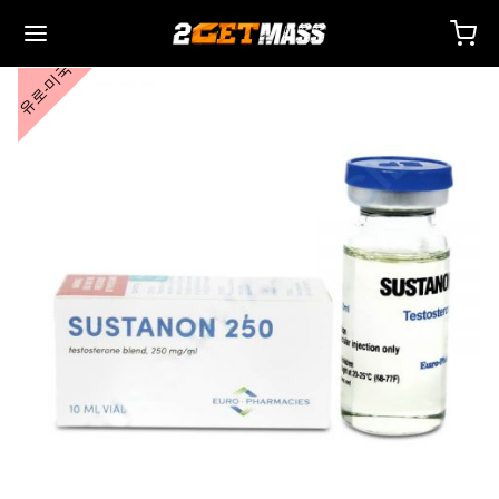
유로-미국
Back
Back
Back
Back
Back
Back
Back
Back
Back
Back
Back
Back
Back
Back
Back
Back
Back
Back
Back
 🇪🇺
 🇺🇸
 🌍
사제
터론(드로스타놀론) 주사제
렌볼론
스토스테론
두
 T4 / T6
호
타
 액세서리
이드 I
이드 II
 감량
름스
락하다
 결제
별 배송, 배달 및 소매
별 배송, 배달 및 소매
별 배송, 배달 및 소매
테스토스테론 시피오네이트(DHB)
테론(드로스타놀론) 에난테이트
볼론 아세테이트
토스테론 베이스(현탁액)
드롤(옥시메톨론) 경구
 시토멜
미덱스(아나스트로졸)
 액세서리
 주사용 주사기
카르
 GRF 1-29
부테롤
-105
에이징 팩
 지원 센터
 방법
성
성
성
드롤(옥시메톨론) 주사
터론(드로스타놀론) 프로피오네이트
볼론 베이스
토스테론 크림
바(옥산드롤론)
 레보티록신
미드(클로미펜)
제
주사용 주사기
157
DS-C
틸(시부트라민)
0516 – 카다린
력 팩
코칭
을 받으세요
로렉스 🇪🇺
가스 🇺🇸
가스 인터네셔널 🌍
논(이퀴포이즈)
볼론 에난테이트
토스테론 시피오네이트
부테롤
메스탄(아로마신)
O 혈액 산소화
수
토신
타몰
D – 리간드롤
 팩
AQ – 자주 묻는 질문
주문에 대한 비용을 지불하세요