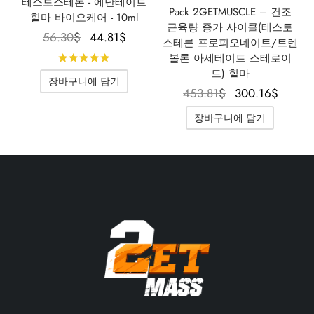
테스토스테론 - 에난테이트
Pack 2GETMUSCLE – 건조
힐마 바이오케어 - 10ml
근육량 증가 사이클(테스토
원래 가
현재 가
56.30
$
44.81
$
스테론 프로피오네이트/트렌
격은
격은
볼론 아세테이트 스테로이
5점 만점에
로 평가됨
56.30$였
44.81$입
드) 힐마
장바구니에 담기
습니다.
니다.
원래 가격
현재 
453.81
$
300.16
$
은
은
장바구니에 담기
453.81$였
300.
습니다.
니다