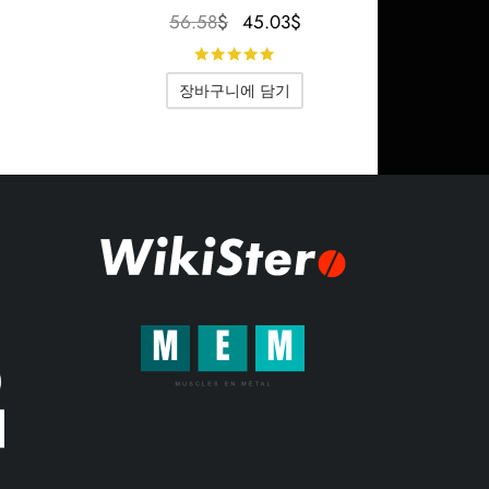
원래 가
현재 가
56.58
$
45.03
$
격
현재 가격
격은
격은
5점 만점에
로 평가됨
은
56.58$였
45.03$입
 만점에
로 평가됨
장바구니에 담기
였
196.37$입
습니다.
니다.
니다.