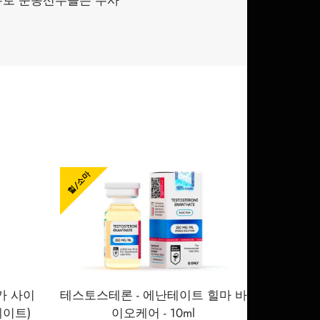
유로 운동선수들은 주사
힐/소마
증가 사이
테스토스테론 - 에난테이트 힐마 바
테이트)
이오케어 - 10ml