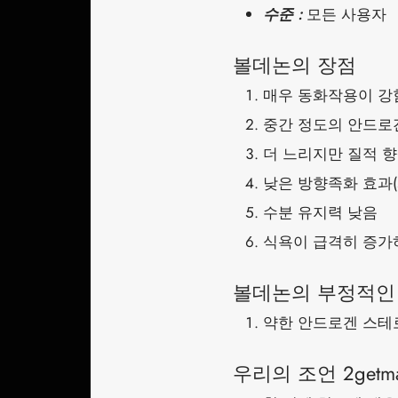
수준 :
모든 사용자
볼데논의 장점
매우 동화작용이 강
중간 정도의 안드로
더 느리지만 질적 
낮은 방향족화 효과(
수분 유지력 낮음
식욕이 급격히 증가
볼데논의 부정적인
약한 안드로겐 스테
우리의 조언 2getmas