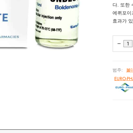
다. 또한
에퀴포이즈(
효과가 있
범주:
볼
EURO-P