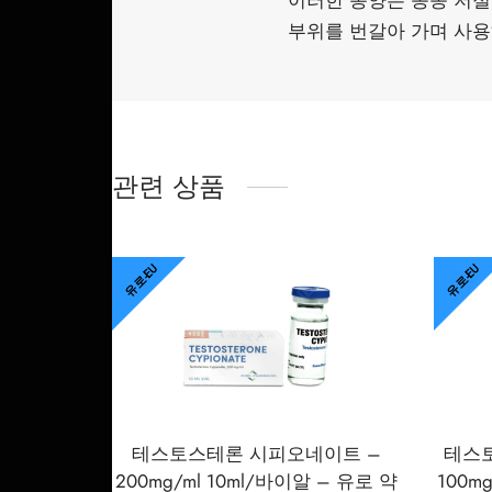
이러한 농양은 종종 저절
부위를 번갈아 가며 사용
관련 상품
유로-EU
유로-EU
테스토스테론 시피오네이트 –
테스
200mg/ml 10ml/바이알 – 유로 약
100m