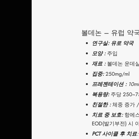
볼데논 – 유럽 약국 –
연구실: 유로 약국
모양 :
주입
재료 :
볼데논 운데실
집중:
250mg/ml
프레젠테이션 :
10m
복용량:
주당 250~7
친절한 :
체중 증가 
치료 중 보호:
항에스
EOD(발기부전) 시 
PCT 사이클 후 치료