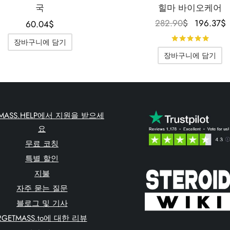
국
힐마 바이오케어
원래 가
282.90
$
196.37
$
60.04
$
은
5점
장바구니에 담기
282.90$
장바구니에 담기
습니다.
TMASS.HELP에서 지원을 받으세
요
무료 코칭
특별 할인
지불
자주 묻는 질문
블로그 및 기사
2GETMASS.to에 대한 리뷰