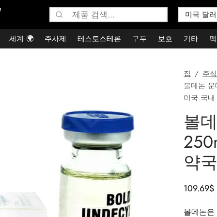
검
색:
세계 🌍
주사제
테스토스테론
구두
보호
기타
팩
집
/
주식
볼데논 운데
미국 국내
볼데
250
약국
109.69
$
볼데논은 