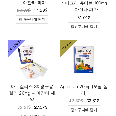
– 아잔타 파마
카마그라 츄어블 100mg
가스 인터네셔널 🌍
파마-미국 🇺🇸
🇺 🌍
 두라볼린(난드롤론 데카노에이트)
볼란(트렌볼론 헥사)
토스테론 에난테이트
 디아나볼(메탄디에논)
/ T4 혼합
G-성선자극호르몬
H(인간 성장 호르몬)
-MGF
 시토멜
2866 – 오스타린
 감량 팩
 블로그
 확인
– 아잔타 파마
원래 가
현재 가
22.97
$
14.59
$
격은
격은
31.01
$
장바구니에 담기
🇺 🌍
 USA 🇺🇸
rma/ SHREE/ POWERBOLIC – 아시아 🇺🇸 🌍
나볼 주사제(메탄디에논)
이트렌
 테스토스테론
테스틴(플루옥시메스테론)
G
이드 I
탈론
41
 레보티록신
-677 – 이부타모렌
 게인 팩
 뉴스레터
 비트코인
22.97$였
14.59$입
장바구니에 담기
습니다.
니다.
아다 🇪🇺
가스 인터네셔널 🌍
 파마 🇪🇺🌍
로이드 혼합제(주사제)
토스테론 프로피오네이트
드롤(메타스테론)
로졸(페마라)
드 II
P-2
트루티드
트루티드
-140 – 테스톨론
매스 게인 팩
 주문 추적
🪙 신용카드
타이거/유전학
드리아다
마-EU 🇪🇺
마 / 파마콤 인터내셔널 🌍
마 / 파마콤 인터내셔널 🌍
터론(드로스타놀론) 주사제
토스테론 페닐프로피오네이트
로이드 혼합물(경구용)
덱스(타목시펜)
 감량
P-6
크
글루티드(오젬픽)
3 – 마스토린
용 팩
주문 접수 완료
우
럴 파마 🇪🇺
rma/ SHREE/ POWERBOLIC – 아시아 🇺🇸 🌍
롤론 페닐프로피오네이트(NPP)
토스테론 수스타논
피닐
비론(메스테롤론)
렐린
글루티드(오젬픽)
제파티데(문자로)
– 안다린
 패키지 사진
MG
/ 소마트롭 🇪🇺
모볼란 주사제(메테놀론)
토스테론 운데카노에이트
트렌볼론(경구용)
보호
능 개선제
H-조각
스
9009 – 스테나볼릭
리뷰
리아
아프칼리스 SX 경구용
Apcalis-sx 20mg (오랄 젤
RMA-EU 🇪🇺
볼론
 T4 / T6
큐탄
모렐린
11 – 미오스틴
 은행 송금
젤리 20mg – 아잔타 제
리)
약
원래 가
현재 가
42.50
$
33.31
$
임파마 🇪🇺
스톨론 아세테이트(MENT)
 프리모볼란(메테놀론 아세테이트)
스
모렐린
신 알파
젤(미국)
원래 가
현재 가
격은
격은
35.61
$
27.57
$
장바구니에 담기
격은
격은
42.50$였
33.31$
 파마 🇪🇺🌍
트롤 주사제(스타노졸롤)
틸(시부트라민)
카르니틴(L-카르니틴)
 베타 TB-500
VENMO(미국)