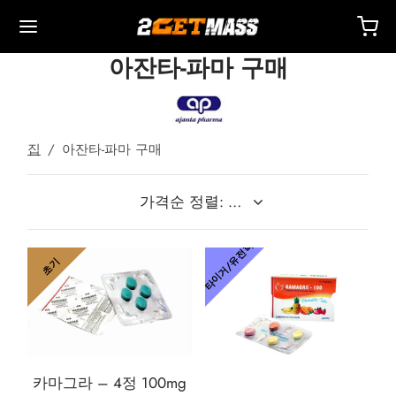
아잔타-파마 구매
집
/
아잔타-파마 구매
Back
Back
Back
Back
Back
Back
Back
Back
Back
Back
Back
Back
Back
Back
Back
Back
Back
Back
Back
 🇪🇺
 🇺🇸
 🌍
사제
터론(드로스타놀론) 주사제
렌볼론
스토스테론
두
 T4 / T6
호
타
 액세서리
이드 I
이드 II
 감량
름스
락하다
 결제
타이거/유전학
초기
별 배송, 배달 및 소매
별 배송, 배달 및 소매
별 배송, 배달 및 소매
테스토스테론 시피오네이트(DHB)
테론(드로스타놀론) 에난테이트
볼론 아세테이트
토스테론 베이스(현탁액)
드롤(옥시메톨론) 경구
 시토멜
미덱스(아나스트로졸)
 액세서리
 주사용 주사기
카르
 GRF 1-29
부테롤
-105
에이징 팩
 지원 센터
 방법
성
성
성
드롤(옥시메톨론) 주사
터론(드로스타놀론) 프로피오네이트
볼론 베이스
토스테론 크림
바(옥산드롤론)
 레보티록신
미드(클로미펜)
제
주사용 주사기
157
DS-C
틸(시부트라민)
0516 – 카다린
력 팩
코칭
을 받으세요
로렉스 🇪🇺
가스 🇺🇸
가스 인터네셔널 🌍
논(이퀴포이즈)
볼론 에난테이트
토스테론 시피오네이트
부테롤
메스탄(아로마신)
O 혈액 산소화
수
토신
타몰
D – 리간드롤
 팩
AQ – 자주 묻는 질문
주문에 대한 비용을 지불하세요
카마그라 – 4정 100mg