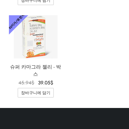
장바구니에 담기
35.61$였
27.57$입
습니다.
니다.
습니다.
니다.
 / 제네틱 🇪🇺
타몰
노탄
제파티데(문자로)
타이거/유전학
 🇪🇺
볼론 아세테이트
F
토렐린 GnRH
 🇪🇺
용 투리나볼
마 / 파마콤 인터내셔널 🌍
트롤(스타노졸롤) 경구
슈퍼 카마그라 젤리 - 박
스
원래 가
현재 가
45.94
$
39.05
$
격은
격은
장바구니에 담기
45.94$였
39.05$입
습니다.
니다.