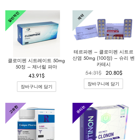
습니다.
니다.
일반적인
제약
테르파펜 – 클로미펜 시트르
산염 50mg (100정) – 슈리 벤
클로미펜 시트레이트 50mg
카테시
50정 – 제너럴 파마
원래 가
현재 
54.31
$
20.80
$
43.91
$
격은
격은
장바구니에 담기
장바구니에 담기
54.31$였
20.80
습니다.
니다
고유한
유티논