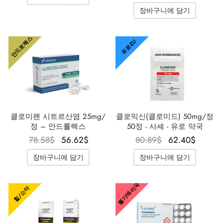
69.33$였
52.00$입
75.11$였
56.62
장바구니에 담기
습니다.
니다.
습니다.
니다
안드로렉스
유로-EU
클로믹신(클로미드) 50mg/정
클로미펜 시트르산염 25mg/
50정 - 사셰 - 유로 약국
정 – 안드롤렉스
원래 가
현재 
원래 가
현재 가
80.89
$
62.40
$
78.58
$
56.62
$
격은
격은
격은
격은
장바구니에 담기
장바구니에 담기
80.89$였
62.40
78.58$였
56.62$입
습니다.
니다
습니다.
니다.
벨기에-미국
힐/소마