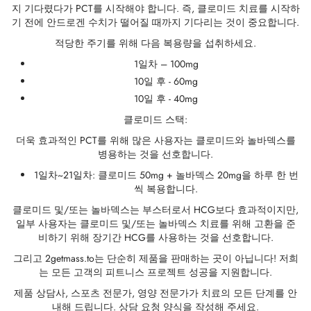
지 기다렸다가 PCT를 시작해야 합니다. 즉, 클로미드 치료를 시작하
가스 인터네셔널 🌍
파마-미국 🇺🇸
🇺 🌍
 두라볼린(난드롤론 데카노에이트)
볼란(트렌볼론 헥사)
토스테론 에난테이트
 디아나볼(메탄디에논)
/ T4 혼합
G-성선자극호르몬
H(인간 성장 호르몬)
-MGF
 시토멜
2866 – 오스타린
 감량 팩
 블로그
 확인
기 전에 안드로겐 수치가 떨어질 때까지 기다리는 것이 중요합니다.
적당한 주기를 위해 다음 복용량을 섭취하세요.
🇺 🌍
 USA 🇺🇸
rma/ SHREE/ POWERBOLIC – 아시아 🇺🇸 🌍
나볼 주사제(메탄디에논)
이트렌
 테스토스테론
테스틴(플루옥시메스테론)
G
이드 I
탈론
41
 레보티록신
-677 – 이부타모렌
 게인 팩
 뉴스레터
 비트코인
1일차 – 100mg
10일 후 - 60mg
아다 🇪🇺
가스 인터네셔널 🌍
 파마 🇪🇺🌍
로이드 혼합제(주사제)
토스테론 프로피오네이트
드롤(메타스테론)
로졸(페마라)
드 II
P-2
트루티드
트루티드
-140 – 테스톨론
매스 게인 팩
 주문 추적
🪙 신용카드
10일 후 - 40mg
클로미드 스택:
마-EU 🇪🇺
마 / 파마콤 인터내셔널 🌍
마 / 파마콤 인터내셔널 🌍
터론(드로스타놀론) 주사제
토스테론 페닐프로피오네이트
로이드 혼합물(경구용)
덱스(타목시펜)
 감량
P-6
크
글루티드(오젬픽)
3 – 마스토린
용 팩
주문 접수 완료
우
더욱 효과적인 PCT를 위해 많은 사용자는 클로미드와 놀바덱스를
병용하는 것을 선호합니다.
럴 파마 🇪🇺
rma/ SHREE/ POWERBOLIC – 아시아 🇺🇸 🌍
롤론 페닐프로피오네이트(NPP)
토스테론 수스타논
피닐
비론(메스테롤론)
렐린
글루티드(오젬픽)
제파티데(문자로)
– 안다린
 패키지 사진
MG
1일차~21일차: 클로미드 50mg + 놀바덱스 20mg을 하루 한 번
씩 복용합니다.
/ 소마트롭 🇪🇺
모볼란 주사제(메테놀론)
토스테론 운데카노에이트
트렌볼론(경구용)
보호
능 개선제
H-조각
스
9009 – 스테나볼릭
리뷰
리아
클로미드 및/또는 놀바덱스는 부스터로서 HCG보다 효과적이지만,
일부 사용자는 클로미드 및/또는 놀바덱스 치료를 위해 고환을 준
RMA-EU 🇪🇺
볼론
 T4 / T6
큐탄
모렐린
11 – 미오스틴
 은행 송금
비하기 위해 장기간 HCG를 사용하는 것을 선호합니다.
그리고 2getmass.to는 단순히 제품을 판매하는 곳이 아닙니다! 저희
임파마 🇪🇺
스톨론 아세테이트(MENT)
 프리모볼란(메테놀론 아세테이트)
스
모렐린
신 알파
젤(미국)
는 모든 고객의 피트니스 프로젝트 성공을 지원합니다.
제품 상담사, 스포츠 전문가, 영양 전문가가 치료의 모든 단계를 안
내해 드립니다. 상담 요청 양식을 작성해 주세요.
 파마 🇪🇺🌍
트롤 주사제(스타노졸롤)
틸(시부트라민)
카르니틴(L-카르니틴)
 베타 TB-500
VENMO(미국)