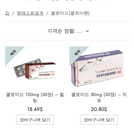
집
/
항에스트로겐
/
클로미드(클로미펜)
 / 제네틱 🇪🇺
타몰
노탄
제파티데(문자로)
 🇪🇺
볼론 아세테이트
F
토렐린 GnRH
 🇪🇺
용 투리나볼
제약
제약
마 / 파마콤 인터내셔널 🌍
트롤(스타노졸롤) 경구
클로미드 100mg (30정) – 힐
클로미드 50mg (30정) – 치
링
유
18.49
$
20.80
$
장바구니에 담기
장바구니에 담기