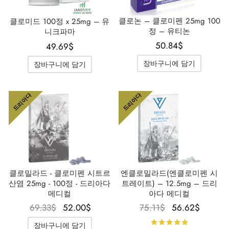
클로논 – 클로미펜 25mg 100
클로미드 100정 x 25mg – 유
정 – 유티논
니크파마
50.84
$
49.69
$
장바구니에 담기
장바구니에 담기
드리아다
드리아다
클로밀라드 - 클로미펜 시트르
엔클로밀라드(엔클로미펜 시
산염 25mg - 100정 - 드리아다
트레이트) – 12.5mg – 드리
메디컬
아다 메디컬
원래 가
현재 가
원래 가
현재 
69.33
$
52.00
$
75.11
$
56.62
$
격은
격은
격은
격은
5점 만점
장바구니에 담기