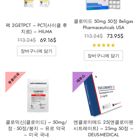
클로미드 50mg 50정 Beligas
팩 2GETPCT – PCT(사이클 후
Pharmaceuticals USA
치료) – HILMA
원래 가격
현재 
113.24
$
73.95
$
원래 가격
현재 가
113.24
$
69.16
$
은
격
5점 만점
은
격은
113.24$였
73.95
장바구니에 담기
113.24$였
69.16$입
장바구니에 담기
습니다.
니다
습니다.
니다.
유로-미국
데우스
클로믹신(클로미드) – 50mg/
엔클로미메드 25(엔클로미펜
정 - 50정/봉지 – 유로 약국
시트레이트) – 25mg 50정 –
– 미국 국내
DEUS-MEDICAL