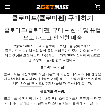
클로미드(클로미펜) 구매하기
클로미드(클로미펜) 구매 – 한국 및 유럽
으로 빠르고 안전한 배송
2getmass에서 최고의 클로미드 브랜드를 찾아보세요.
Back
Back
Back
Back
Back
Back
Back
Back
Back
Back
Back
Back
Back
Back
Back
Back
Back
Back
Back
클로미드는 놀바덱스와 함께 동화 스테로이드 주기 이후 테스토스
테론 생성을 조절하는 데 사용되는 두 가지 SERM(선택적 에스트로
겐 수용체 조절제) 중 하나입니다.
 🇪🇺
 🇺🇸
 🌍
사제
터론(드로스타놀론) 주사제
렌볼론
스토스테론
두
 T4 / T6
호
타
 액세서리
이드 I
이드 II
 감량
름스
락하다
 결제
클로미드의 이점:
클로미드는 시상하부에 직접 작용하여 내인성 테스토스테론 생성을
별 배송, 배달 및 소매
별 배송, 배달 및 소매
별 배송, 배달 및 소매
테스토스테론 시피오네이트(DHB)
테론(드로스타놀론) 에난테이트
볼론 아세테이트
토스테론 베이스(현탁액)
드롤(옥시메톨론) 경구
 시토멜
미덱스(아나스트로졸)
 액세서리
 주사용 주사기
카르
 GRF 1-29
부테롤
-105
에이징 팩
 지원 센터
 방법
자극합니다. 따라서 PCT(전립선 전이) 동안 부스팅 제품으로 사용됩
니다.
사이클 후 치료
). 주기가 끝날 때 복용해야 합니다.
성
성
성
드롤(옥시메톨론) 주사
터론(드로스타놀론) 프로피오네이트
볼론 베이스
토스테론 크림
바(옥산드롤론)
 레보티록신
미드(클로미펜)
제
주사용 주사기
157
DS-C
틸(시부트라민)
0516 – 카다린
력 팩
코칭
을 받으세요
클로미드 복용량:
클로미드 복용 시작 시기는 사용 중인 스테로이드의 종류와 복용 주
로렉스 🇪🇺
가스 🇺🇸
가스 인터네셔널 🌍
논(이퀴포이즈)
볼론 에난테이트
토스테론 시피오네이트
부테롤
메스탄(아로마신)
O 혈액 산소화
수
토신
타몰
D – 리간드롤
 팩
AQ – 자주 묻는 질문
주문에 대한 비용을 지불하세요
기에 따라 달라집니다. 단백동화 스테로이드의 효과가 사라질 때까