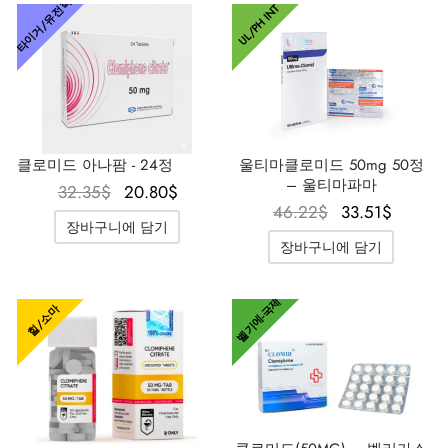
타이거/유전학
UL/PH INT
클로미드 아나팜 - 24정
울티마클로미드 50mg 50정
– 울티마파마
원래 가
현재 가
32.35
$
20.80
$
원래 가
현재 
46.22
$
33.51
$
격은
격은
장바구니에 담기
격은
격은
32.35$였
20.80$입
장바구니에 담기
46.22$였
33.51
습니다.
니다.
습니다.
니다.
벨기에-국제
힐/소마