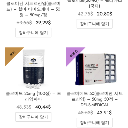
클로미드(50MG) – 벨리가스
클로미펜 시트르산염(클로미
(국제)
드) – 힐마 바이오케어 – 50
원래 가
현재 
42.75
$
20.80
$
정 – 50mg/정
격은
격은
원래 가
현재 가
63.55
$
39.29
$
장바구니에 담기
42.75$였
20.80
격은
격은
장바구니에 담기
습니다.
니다
63.55$였
39.29$입
습니다.
니다.
데우스
초기
클로미메드 50(클로미펜 시트
클로미드 25mg (100정) – 프
르산염) – 50mg 50정 –
라임파마
DEUS-MEDICAL
원래 가
현재 가
48.53
$
40.44
$
원래 가
현재 
48.53
$
43.91
$
격은
격은
장바구니에 담기
격은
격은
48.53$였
40.44$입
장바구니에 담기
48.53$였
43.91
습니다.
니다.