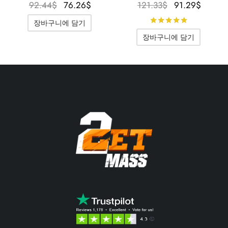
원래 가
현재 가
원래 가격
현재 
92.44
$
76.26
$
121.33
$
91.29
$
격은
격은
은
격
5점 만점
장바구니에 담기
92.44$였
76.26$입
121.33$였
91.29
장바구니에 담기
습니다.
니다.
습니다.
니다