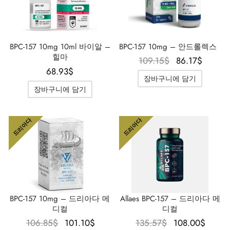
 / 제네틱 🇪🇺
타몰
노탄
제파티데(문자로)
BPC-157 10mg 10ml 바이알 –
BPC-157 10mg – 안드롤렉스
 🇪🇺
볼론 아세테이트
F
토렐린 GnRH
힐마
원래 가격
현재 
109.15
$
86.17
$
68.93
$
은
격은
 🇪🇺
용 투리나볼
장바구니에 담기
109.15$였
86.17
장바구니에 담기
습니다.
니다
마 / 파마콤 인터내셔널 🌍
트롤(스타노졸롤) 경구
드리아다
드리아다
BPC-157 10mg – 드리아다 메
Allaes BPC-157 – 드리아다 메
디컬
디컬
원래 가격
현재 가격
원래 가격
현재
106.85
$
101.10
$
135.57
$
108.00
$