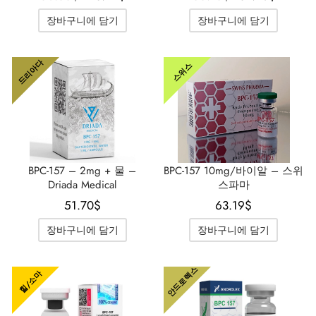
격은
격은
격은
격은
가스 인터네셔널 🌍
파마-미국 🇺🇸
🇺 🌍
 두라볼린(난드롤론 데카노에이트)
볼란(트렌볼론 헥사)
토스테론 에난테이트
 디아나볼(메탄디에논)
/ T4 혼합
G-성선자극호르몬
H(인간 성장 호르몬)
-MGF
 시토멜
2866 – 오스타린
 감량 팩
 블로그
 확인
장바구니에 담기
장바구니에 담기
50.55$였
28.72$입
55.15$였
51.70
습니다.
니다.
습니다.
니다.
🇺 🌍
 USA 🇺🇸
rma/ SHREE/ POWERBOLIC – 아시아 🇺🇸 🌍
나볼 주사제(메탄디에논)
이트렌
 테스토스테론
테스틴(플루옥시메스테론)
G
이드 I
탈론
41
 레보티록신
-677 – 이부타모렌
 게인 팩
 뉴스레터
 비트코인
드리아다
스위스
아다 🇪🇺
가스 인터네셔널 🌍
 파마 🇪🇺🌍
로이드 혼합제(주사제)
토스테론 프로피오네이트
드롤(메타스테론)
로졸(페마라)
드 II
P-2
트루티드
트루티드
-140 – 테스톨론
매스 게인 팩
 주문 추적
🪙 신용카드
마-EU 🇪🇺
마 / 파마콤 인터내셔널 🌍
마 / 파마콤 인터내셔널 🌍
터론(드로스타놀론) 주사제
토스테론 페닐프로피오네이트
로이드 혼합물(경구용)
덱스(타목시펜)
 감량
P-6
크
글루티드(오젬픽)
3 – 마스토린
용 팩
주문 접수 완료
우
럴 파마 🇪🇺
rma/ SHREE/ POWERBOLIC – 아시아 🇺🇸 🌍
롤론 페닐프로피오네이트(NPP)
토스테론 수스타논
피닐
비론(메스테롤론)
렐린
글루티드(오젬픽)
제파티데(문자로)
– 안다린
 패키지 사진
MG
BPC-157 – 2mg + 물 –
BPC-157 10mg/바이알 – 스위
Driada Medical
스파마
/ 소마트롭 🇪🇺
모볼란 주사제(메테놀론)
토스테론 운데카노에이트
트렌볼론(경구용)
보호
능 개선제
H-조각
스
9009 – 스테나볼릭
리뷰
리아
51.70
$
63.19
$
장바구니에 담기
장바구니에 담기
RMA-EU 🇪🇺
볼론
 T4 / T6
큐탄
모렐린
11 – 미오스틴
 은행 송금
안드로렉스
힐/소마
임파마 🇪🇺
스톨론 아세테이트(MENT)
 프리모볼란(메테놀론 아세테이트)
스
모렐린
신 알파
젤(미국)
 파마 🇪🇺🌍
트롤 주사제(스타노졸롤)
틸(시부트라민)
카르니틴(L-카르니틴)
 베타 TB-500
VENMO(미국)