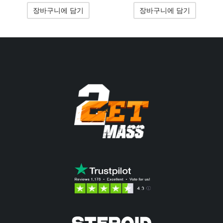
은
은
은
장바구니에 담기
장바구니에 담기
106.85$였
101.10$입
135.57$였
108.
습니다.
니다.
습니다.
니