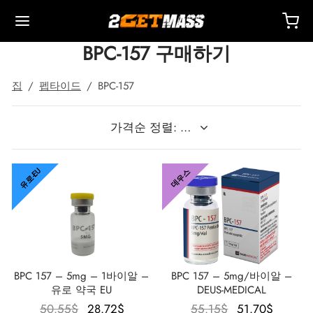
BPC-157 구매하기
집
/
펩타이드
/
BPC-157
Back
Back
Back
Back
Back
Back
Back
Back
Back
Back
Back
Back
Back
Back
Back
Back
Back
Back
Back
유로-EU
데우스
 🇪🇺
 🇺🇸
 🌍
사제
터론(드로스타놀론) 주사제
렌볼론
스토스테론
두
 T4 / T6
호
타
 액세서리
이드 I
이드 II
 감량
름스
락하다
 결제
별 배송, 배달 및 소매
별 배송, 배달 및 소매
별 배송, 배달 및 소매
테스토스테론 시피오네이트(DHB)
테론(드로스타놀론) 에난테이트
볼론 아세테이트
토스테론 베이스(현탁액)
드롤(옥시메톨론) 경구
 시토멜
미덱스(아나스트로졸)
 액세서리
 주사용 주사기
카르
 GRF 1-29
부테롤
-105
에이징 팩
 지원 센터
 방법
성
성
성
드롤(옥시메톨론) 주사
터론(드로스타놀론) 프로피오네이트
볼론 베이스
토스테론 크림
바(옥산드롤론)
 레보티록신
미드(클로미펜)
제
주사용 주사기
157
DS-C
틸(시부트라민)
0516 – 카다린
력 팩
코칭
을 받으세요
BPC 157 – 5mg – 1바이알 –
BPC 157 – 5mg/바이알 –
유로 약국 EU
DEUS-MEDICAL
로렉스 🇪🇺
가스 🇺🇸
가스 인터네셔널 🌍
논(이퀴포이즈)
볼론 에난테이트
토스테론 시피오네이트
부테롤
메스탄(아로마신)
O 혈액 산소화
수
토신
타몰
D – 리간드롤
 팩
AQ – 자주 묻는 질문
주문에 대한 비용을 지불하세요
원래 가
현재 가
원래 가
현재 
50.55
$
28.72
$
55.15
$
51.70
$