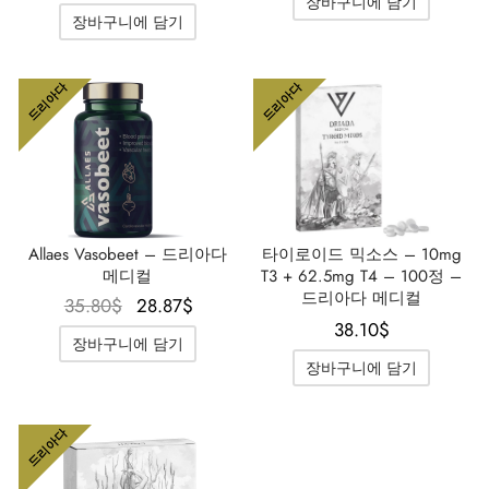
장바구니에 담기
격은
격은
장바구니에 담기
47.34$였
35.80$입
습니다.
니다.
드리아다
드리아다
Allaes Vasobeet – 드리아다
타이로이드 믹소스 – 10mg
메디컬
T3 + 62.5mg T4 – 100정 –
드리아다 메디컬
원래 가
현재 가
35.80
$
28.87
$
38.10
$
격은
격은
장바구니에 담기
35.80$였
28.87$입
장바구니에 담기
습니다.
니다.
드리아다