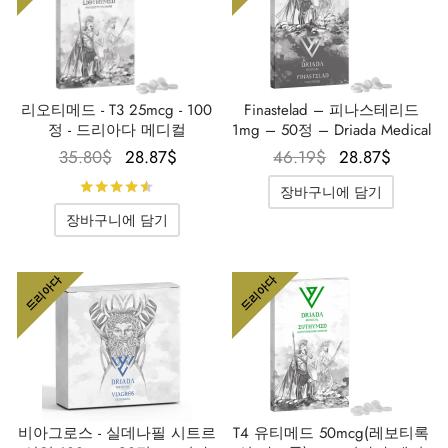
리오티메드 - T3 25mcg - 100
Finastelad – 피나스테리드
정 - 드리아다 메디컬
1mg – 50정 – Driada Medical
원래 가
현재 가
원래 가
현재 
35.80
$
28.87
$
46.19
$
28.87
$
격은
격은
격은
격은
5점 만점에
로 평가됨
장바구니에 담기
35.80$였
28.87$입
46.19$였
28.87
장바구니에 담기
습니다.
니다.
습니다.
니다.
드리아다
드리아다
비아그로스 - 실데나필 시트르
T4 유티메드 50mcg(레보티록