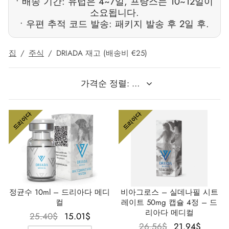
• 배송 기간: 유럽은 4~7일, 프랑스는 10~12일이
소요됩니다.
가스 인터네셔널 🌍
파마-미국 🇺🇸
🇺 🌍
 두라볼린(난드롤론 데카노에이트)
볼란(트렌볼론 헥사)
토스테론 에난테이트
 디아나볼(메탄디에논)
/ T4 혼합
G-성선자극호르몬
H(인간 성장 호르몬)
-MGF
 시토멜
2866 – 오스타린
 감량 팩
 블로그
 확인
• 우편 추적 코드 발송: 패키지 발송 후 2일 후.
🇺 🌍
 USA 🇺🇸
rma/ SHREE/ POWERBOLIC – 아시아 🇺🇸 🌍
나볼 주사제(메탄디에논)
이트렌
 테스토스테론
테스틴(플루옥시메스테론)
G
이드 I
탈론
41
 레보티록신
-677 – 이부타모렌
 게인 팩
 뉴스레터
 비트코인
집
/
주식
/
DRIADA 재고 (배송비 €25)
아다 🇪🇺
가스 인터네셔널 🌍
 파마 🇪🇺🌍
로이드 혼합제(주사제)
토스테론 프로피오네이트
드롤(메타스테론)
로졸(페마라)
드 II
P-2
트루티드
트루티드
-140 – 테스톨론
매스 게인 팩
 주문 추적
🪙 신용카드
마-EU 🇪🇺
마 / 파마콤 인터내셔널 🌍
마 / 파마콤 인터내셔널 🌍
터론(드로스타놀론) 주사제
토스테론 페닐프로피오네이트
로이드 혼합물(경구용)
덱스(타목시펜)
 감량
P-6
크
글루티드(오젬픽)
3 – 마스토린
용 팩
주문 접수 완료
우
드리아다
드리아다
럴 파마 🇪🇺
rma/ SHREE/ POWERBOLIC – 아시아 🇺🇸 🌍
롤론 페닐프로피오네이트(NPP)
토스테론 수스타논
피닐
비론(메스테롤론)
렐린
글루티드(오젬픽)
제파티데(문자로)
– 안다린
 패키지 사진
MG
/ 소마트롭 🇪🇺
모볼란 주사제(메테놀론)
토스테론 운데카노에이트
트렌볼론(경구용)
보호
능 개선제
H-조각
스
9009 – 스테나볼릭
리뷰
리아
RMA-EU 🇪🇺
볼론
 T4 / T6
큐탄
모렐린
11 – 미오스틴
 은행 송금
정균수 10ml – 드리아다 메디
비아그로스 – 실데나필 시트
임파마 🇪🇺
스톨론 아세테이트(MENT)
 프리모볼란(메테놀론 아세테이트)
스
모렐린
신 알파
젤(미국)
컬
레이트 50mg 캡슐 4정 – 드
리아다 메디컬
원래 가
현재 가
25.40
$
15.01
$
원래 가
현재 
26.56
$
21.94
$
 파마 🇪🇺🌍
트롤 주사제(스타노졸롤)
틸(시부트라민)
카르니틴(L-카르니틴)
 베타 TB-500
VENMO(미국)
격은
격은