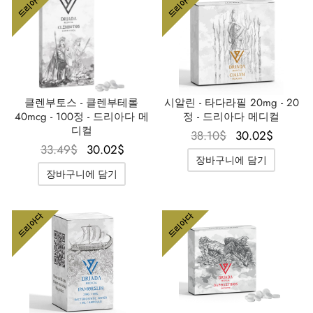
드리아다
드리아다
클렌부토스 - 클렌부테롤
시알린 - 타다라필 20mg - 20
40mcg - 100정 - 드리아다 메
정 - 드리아다 메디컬
디컬
원래 가
현재 
38.10
$
30.02
$
원래 가
현재 가
33.49
$
30.02
$
격은
격은
장바구니에 담기
격은
격은
38.10$였
30.02
장바구니에 담기
33.49$였
30.02$입
습니다.
니다
습니다.
니다.
드리아다
드리아다