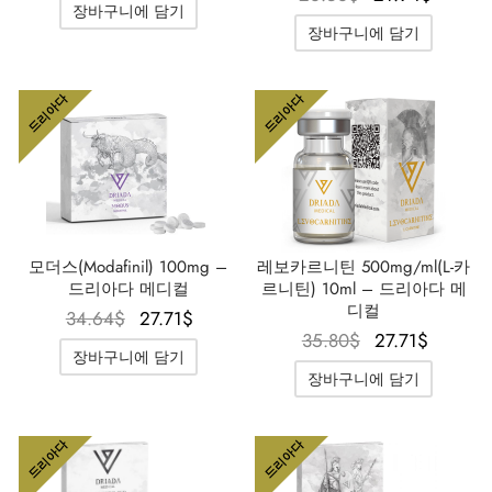
장바구니에 담기
격은
격은
25.40$였
15.01$입
장바구니에 담기
26.56$였
21.94
 / 제네틱 🇪🇺
타몰
노탄
제파티데(문자로)
습니다.
니다.
습니다.
니다
드리아다
드리아다
 🇪🇺
볼론 아세테이트
F
토렐린 GnRH
 🇪🇺
용 투리나볼
마 / 파마콤 인터내셔널 🌍
트롤(스타노졸롤) 경구
모더스(Modafinil) 100mg –
레보카르니틴 500mg/ml(L-카
드리아다 메디컬
르니틴) 10ml – 드리아다 메
디컬
원래 가
현재 가
34.64
$
27.71
$
원래 가
현재 
35.80
$
27.71
$
격은
격은
장바구니에 담기
격은
격은
34.64$였
27.71$입
장바구니에 담기
35.80$였
27.71
습니다.
니다.
습니다.
니다.
드리아다
드리아다