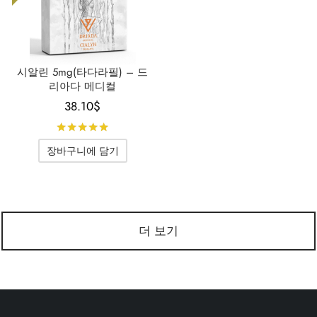
시알린 5mg(타다라필) – 드
리아다 메디컬
38.10
$
5점 만점에
로 평가됨
장바구니에 담기
더 보기