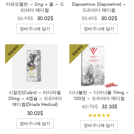
이파모렐린 – 2mg + 물 – 드
Dapoxetinos (Dapoxetine) –
리아다 메디컬
드리아다 메디컬
원래 가
현재 가
원래 가
현재 
36.95
$
30.02
$
33.49
$
30.02
$
격은
격은
격은
격은
장바구니에 담기
장바구니에 담기
36.95$였
30.02$입
33.49$였
30.02
습니다.
니다.
습니다.
니다
드리아다
드리아다
시알린(Cialyn) – 타다라필
디나볼린 – 디아나볼 10mg –
20mg – 4캡슐 – 드리아다
100정 – 드리아다 메디컬
메디컬(Driada Medical)
원래 가
현재 
42.72
$
32.33
$
30.02
$
격은
격은
5점 만점
42.72$였
32.33
장바구니에 담기
장바구니에 담기
습니다.
니다.