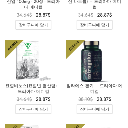
산염 100mg - 20정 - 드리아
신 나트륨) – 드리아다 메디
다 메디컬
컬
원래 가
현재 가
원래 가
현재 
34.64
$
28.87
$
34.64
$
28.87
$
격은
격은
격은
격은
장바구니에 담기
장바구니에 담기
34.64$였
28.87$입
34.64$였
28.87
습니다.
니다.
습니다.
니다.
드리아다
드리아다
요힘비노스(요힘빈 염산염) –
알라에스 황기 – 드리아다 메
드리아다 메디컬
디컬
원래 가
현재 가
원래 가
현재 
34.64
$
28.87
$
38.10
$
28.87
$
격은
격은
격은
격은
장바구니에 담기
장바구니에 담기
34.64$였
28.87$입
38.10$였
28.87
습니다.
니다.
습니다.
니다.