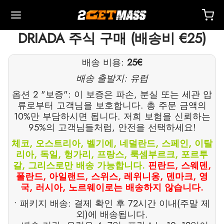
DRIADA 주식 구매 (배송비 €25)
배송 비용:
25€
배송 출발지: 유럽
옵션 2 "보증": 이 보증은 파손, 분실 또는 세관 압
Back
Back
Back
Back
Back
Back
Back
Back
Back
Back
Back
Back
Back
Back
Back
Back
Back
Back
Back
류로부터 고객님을 보호합니다. 총 주문 금액의
10%만 부담하시면 됩니다. 저희 보험을 신뢰하는
95%의 고객님들처럼, 안전을 선택하세요!
 🇪🇺
 🇺🇸
 🌍
사제
터론(드로스타놀론) 주사제
렌볼론
스토스테론
두
 T4 / T6
호
타
 액세서리
이드 I
이드 II
 감량
름스
락하다
 결제
체코, 오스트리아, 벨기에, 네덜란드, 스페인, 이탈
리아, 독일, 헝가리, 프랑스, 룩셈부르크, 포르투
별 배송, 배달 및 소매
별 배송, 배달 및 소매
별 배송, 배달 및 소매
테스토스테론 시피오네이트(DHB)
테론(드로스타놀론) 에난테이트
볼론 아세테이트
토스테론 베이스(현탁액)
드롤(옥시메톨론) 경구
 시토멜
미덱스(아나스트로졸)
 액세서리
 주사용 주사기
카르
 GRF 1-29
부테롤
-105
에이징 팩
 지원 센터
 방법
갈, 그리스로만 배송 가능합니다.
핀란드, 스웨덴,
폴란드, 아일랜드, 스위스, 레위니옹, 덴마크, 영
국, 러시아, 노르웨이로는 배송하지 않습니다.
성
성
성
드롤(옥시메톨론) 주사
터론(드로스타놀론) 프로피오네이트
볼론 베이스
토스테론 크림
바(옥산드롤론)
 레보티록신
미드(클로미펜)
제
주사용 주사기
157
DS-C
틸(시부트라민)
0516 – 카다린
력 팩
코칭
을 받으세요
• 패키지 배송: 결제 확인 후 72시간 이내(주말 제
로렉스 🇪🇺
가스 🇺🇸
가스 인터네셔널 🌍
논(이퀴포이즈)
볼론 에난테이트
토스테론 시피오네이트
부테롤
메스탄(아로마신)
O 혈액 산소화
수
토신
타몰
D – 리간드롤
 팩
AQ – 자주 묻는 질문
주문에 대한 비용을 지불하세요
외)에 배송됩니다.