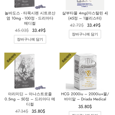
놀바도스 - 타목시펜 시트르산
살부타몰 4mg(아스탈린 4)
염 10mg - 100정 - 드리아다
(45정 – 1블리스터)
메디컬
원래 가
현재 
42.72
$
33.49
$
원래 가
현재 가
45.03
$
33.49
$
격은
격은
장바구니에 담기
격은
격은
42.72$였
33.49
장바구니에 담기
45.03$였
33.49$입
습니다.
니다
습니다.
니다.
드리아다
드리아다
아리미딘 – 아나스트로졸
HCG 2000iu – 2000iu+물/
0.5mg – 50정 – 드리아다 메
바이알 – Driada Medical
디컬
35.80
$
원래 가
현재 가
47.34
$
35.80
$