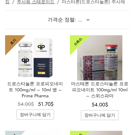
집
/
주사용 스테로이드
/
마스터론(드로스타놀론) 주사제
 / 제네틱 🇪🇺
타몰
노탄
제파티데(문자로)
 🇪🇺
볼론 아세테이트
F
토렐린 GnRH
스위스
초기
 🇪🇺
용 투리나볼
마 / 파마콤 인터내셔널 🌍
트롤(스타노졸롤) 경구
드로스타놀론 프로피오네이
마스테론 드로스타놀론 프로
트 100mg/ml – 10ml 병 –
피오네이트 100mg/ml 10ml
Prime Pharma
– 스위스파마
원래 가
현재 가
54.00
$
51.70
$
54.00
$
격은
격은
장바구니에 담기
장바구니에 담기
54.00$였
51.70$입
습니다.
니다.