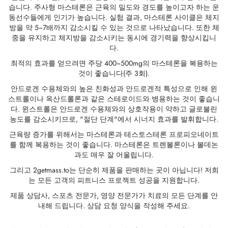
습니다. 주사형 마스테론은 근육의 밀도와 경도를 높이고자 하는 운
가스 인터네셔널 🌍
파마-미국 🇺🇸
🇺 🌍
 두라볼린(난드롤론 데카노에이트)
볼란(트렌볼론 헥사)
토스테론 에난테이트
 디아나볼(메탄디에논)
/ T4 혼합
G-성선자극호르몬
H(인간 성장 호르몬)
-MGF
 시토멜
2866 – 오스타린
 감량 팩
 블로그
 확인
동선수들에게 인기가 높습니다. 실험 결과, 마스테론 사이클은 체지
방을 약 5~7배까지 감소시킬 수 있는 것으로 나타났습니다. 또한 체
중을 유지하고 체지방을 감소시키는 동시에 경기력을 향상시킵니
🇺 🌍
 USA 🇺🇸
rma/ SHREE/ POWERBOLIC – 아시아 🇺🇸 🌍
나볼 주사제(메탄디에논)
이트렌
 테스토스테론
테스틴(플루옥시메스테론)
G
이드 I
탈론
41
 레보티록신
-677 – 이부타모렌
 게인 팩
 뉴스레터
 비트코인
다.
최적의 효과를 얻으려면 주당 400~500mg의 마스테론을 복용하는
아다 🇪🇺
가스 인터네셔널 🌍
 파마 🇪🇺🌍
로이드 혼합제(주사제)
토스테론 프로피오네이트
드롤(메타스테론)
로졸(페마라)
드 II
P-2
트루티드
트루티드
-140 – 테스톨론
매스 게인 팩
 주문 추적
🪙 신용카드
것이 좋습니다(주 3회).
안드로겐 수용체와의 높은 친화성과 안드로겐적 특성으로 인해 윈
마-EU 🇪🇺
마 / 파마콤 인터내셔널 🌍
마 / 파마콤 인터내셔널 🌍
터론(드로스타놀론) 주사제
토스테론 페닐프로피오네이트
로이드 혼합물(경구용)
덱스(타목시펜)
 감량
P-6
크
글루티드(오젬픽)
3 – 마스토린
용 팩
주문 접수 완료
우
스트롤이나 옥산드롤론과 같은 스테로이드와 병용하는 것이 좋습니
다. 윈스트롤은 안드로겐 수용체와의 상호작용이 약하고 글로불린
농도를 감소시키므로, "절단 단계"에서 시너지 효과를 발휘합니다.
럴 파마 🇪🇺
rma/ SHREE/ POWERBOLIC – 아시아 🇺🇸 🌍
롤론 페닐프로피오네이트(NPP)
토스테론 수스타논
피닐
비론(메스테롤론)
렐린
글루티드(오젬픽)
제파티데(문자로)
– 안다린
 패키지 사진
MG
근육량 증가를 위해서는 마스테론과 테스토스테론 프로피오네이트
를 함께 복용하는 것이 좋습니다. 마스테론은 트렌볼론이나 볼데논
/ 소마트롭 🇪🇺
모볼란 주사제(메테놀론)
토스테론 운데카노에이트
트렌볼론(경구용)
보호
능 개선제
H-조각
스
9009 – 스테나볼릭
리뷰
리아
과도 매우 잘 어울립니다.
그리고 2getmass.to는 단순히 제품을 판매하는 곳이 아닙니다! 저희
RMA-EU 🇪🇺
볼론
 T4 / T6
큐탄
모렐린
11 – 미오스틴
 은행 송금
는 모든 고객의 피트니스 프로젝트 성공을 지원합니다.
제품 상담사, 스포츠 전문가, 영양 전문가가 치료의 모든 단계를 안
임파마 🇪🇺
스톨론 아세테이트(MENT)
 프리모볼란(메테놀론 아세테이트)
스
모렐린
신 알파
젤(미국)
내해 드립니다. 상담 요청 양식을 작성해 주세요.
 파마 🇪🇺🌍
트롤 주사제(스타노졸롤)
틸(시부트라민)
카르니틴(L-카르니틴)
 베타 TB-500
VENMO(미국)