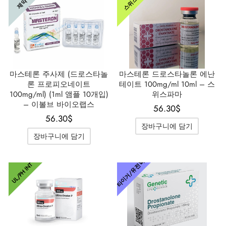
스위스
제약
마스테론 주사제 (드로스타놀
마스테론 드로스타놀론 에난
론 프로피오네이트
테이트 100mg/ml 10ml – 스
100mg/ml) (1ml 앰플 10개입)
위스파마
– 이볼브 바이오랩스
56.30
$
56.30
$
장바구니에 담기
장바구니에 담기
타이거/유전학
UL/PH INT