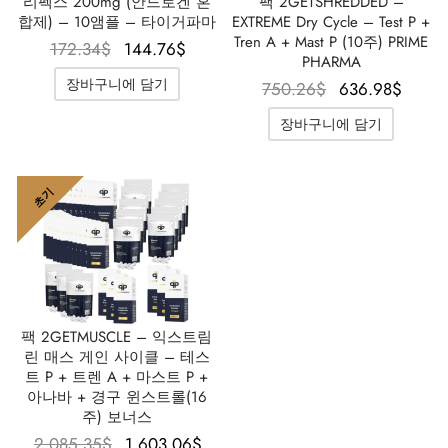
리펙스 200mg (안드로겐 혼
팩 2GETSHREDDED –
합제) – 10앰플 – 타이거파마
EXTREME Dry Cycle – Test P +
Tren A + Mast P (10주) PRIME
원래 가격
현재 가격
172.34
$
144.76
$
PHARMA
은
은
장바구니에 담기
원래 가격
현재
750.26
$
636.98
$
172.34$였
144.76$입
은
습니다.
니다.
장바구니에 담기
750.26$였
636.
습니다.
니
초기
팩 2GETMUSCLE – 익스트림
린 매스 게인 사이클 – 테스
트 P + 트렌 A + 마스트 P +
아나바 + 경구 윈스트롤(16
주) 보너스
원래 가격은
현재 가격은
2,085.35
$
1,603.06
$