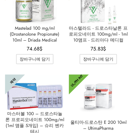
Mastelad 100 mg/ml
마스텔라드 - 드로스타날론 프
(Drostanolone Propionate)
로피오네이트 100mg/ml - 1ml
10ml – Driada Medical
10앰프 - 드리아다 메디컬
74.68
$
75.83
$
장바구니에 담기
장바구니에 담기
UL/PH INT
제약
마스터볼 100 – 드로스타놀
론 프로피오네이트 100mg/ml
울티마-드로스탄 E 200 10ml
(1ml 앰플 5개입) – 슈리 벤카
– UltimaPharma
테시