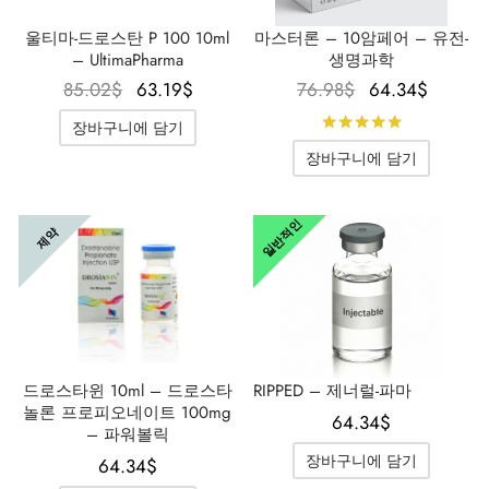
울티마-드로스탄 P 100 10ml
마스터론 – 10암페어 – 유전-
– UltimaPharma
생명과학
원래 가
현재 가
원래 가
현재 
85.02
$
63.19
$
76.98
$
64.34
$
격은
격은
격은
격은
5점 만점
장바구니에 담기
85.02$였
63.19$입
76.98$였
64.34
장바구니에 담기
습니다.
니다.
습니다.
니다
일반적인
제약
드로스타윈 10ml – 드로스타
RIPPED – 제너럴-파마
놀론 프로피오네이트 100mg
64.34
$
– 파워볼릭
장바구니에 담기
64.34
$