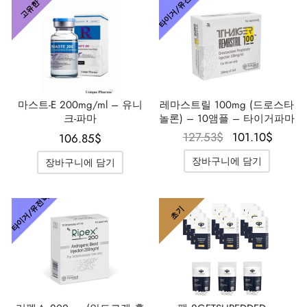
타이거/유전학
고유한
마스트-E 200mg/ml – 유니
레마스트릴 100mg (드로스타
크-파마
놀론) – 10앰플 – 타이거파마
원래 가격
현재 
127.53
$
101.10
$
106.85
$
은
은
장바구니에 담기
장바구니에 담기
127.53$였
101.1
습니다.
니다
타이거/유전학
초기