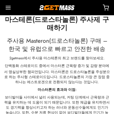
마스테론(드로스타놀론) 주사제 구
매하기
주사용 Masteron(드로스타놀론) 구매 –
한국 및 유럽으로 빠르고 안전한 배송
Back
Back
Back
Back
Back
Back
Back
Back
Back
Back
Back
Back
Back
Back
Back
Back
Back
Back
Back
2getmass에서 주사용 마스테론의 최고 브랜드를 찾아보세요.
단백동화 스테로이드 중에서
마스터론
근육량 증가 및 감량 분야에
 🇪🇺
 🇺🇸
 🌍
사제
터론(드로스타놀론) 주사제
렌볼론
스토스테론
두
 T4 / T6
호
타
 액세서리
이드 I
이드 II
 감량
름스
락하다
 결제
서 명실상부한 챔피언입니다. 마스터론은 드로스타놀론을 주성분으
로 하는 주사형 스테로이드입니다. 드로스타놀론의 가장 큰 장점 중
별 배송, 배달 및 소매
별 배송, 배달 및 소매
별 배송, 배달 및 소매
테스토스테론 시피오네이트(DHB)
테론(드로스타놀론) 에난테이트
볼론 아세테이트
토스테론 베이스(현탁액)
드롤(옥시메톨론) 경구
 시토멜
미덱스(아나스트로졸)
 액세서리
 주사용 주사기
카르
 GRF 1-29
부테롤
-105
에이징 팩
 지원 센터
 방법
하나는 에스트로겐으로 전환되지 않는다는 것입니다.
마스터론의 효과와 이점:
성
성
성
드롤(옥시메톨론) 주사
터론(드로스타놀론) 프로피오네이트
볼론 베이스
토스테론 크림
바(옥산드롤론)
 레보티록신
미드(클로미펜)
제
주사용 주사기
157
DS-C
틸(시부트라민)
0516 – 카다린
력 팩
코칭
을 받으세요
보디빌더들 사이에서 널리 사용되는데, 커팅 단계에서 근육량과 근
력을 유지하는 데 도움이 되기 때문입니다. 또한 체급을 유지하면서
도 경기력을 향상시키고자 하는 러너와 운동선수들에게도 인기가
로렉스 🇪🇺
가스 🇺🇸
가스 인터네셔널 🌍
논(이퀴포이즈)
볼론 에난테이트
토스테론 시피오네이트
부테롤
메스탄(아로마신)
O 혈액 산소화
수
토신
타몰
D – 리간드롤
 팩
AQ – 자주 묻는 질문
주문에 대한 비용을 지불하세요
높습니다. 또한, 수분 저류 현상이 없어 보디빌더들에게 인기가 높