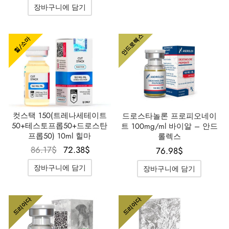
장바구니에 담기
안드로렉스
힐/소마
컷스택 150(트레나세테이트
드로스타놀론 프로피오네이
50+테스토프롭50+드로스탄
트 100mg/ml 바이알 – 안드
프롭50) 10ml 힐마
롤렉스
원래 가
현재 가
86.17
$
72.38
$
76.98
$
격은
격은
장바구니에 담기
장바구니에 담기
86.17$였
72.38$입
습니다.
니다.
드리아다
드리아다