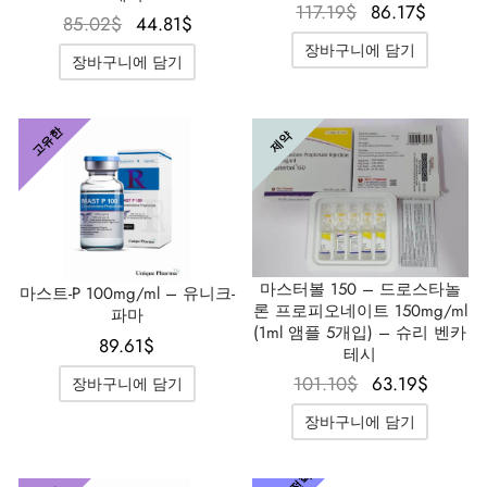
원래 가격
현재 
117.19
$
86.17
$
원래 가
현재 가
85.02
$
44.81
$
은
격은
격은
격은
장바구니에 담기
장바구니에 담기
117.19$였
86.17
85.02$였
44.81$입
습니다.
니다.
습니다.
니다.
고유한
제약
마스터볼 150 – 드로스타놀
마스트-P 100mg/ml – 유니크-
론 프로피오네이트 150mg/ml
파마
(1ml 앰플 5개입) – 슈리 벤카
89.61
$
테시
원래 가격
현재 
101.10
$
63.19
$
장바구니에 담기
은
격은
장바구니에 담기
101.10$였
63.19
습니다.
니다