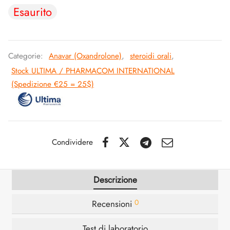
Esaurito
SS-PHARMA 🇪🇺🌍
utamolo
notano
epatide (Mounjaro)
IGER / GENETIC 🇪🇺
ato Di Stenbolone
F
torelina GnRH
Categorie:
Anavar (Oxandrolone)
,
steroidi orali
,
CO 🇪🇺
Stock ULTIMA / PHARMACOM INTERNATIONAL
nabol Orale
(Spedizione €25 = 25$)
NON 🇪🇺
trol (Stanozolol) Orale
IMA / PHARMACOM INT. 🌍
Condividere
Descrizione
0
Recensioni
Test di laboratorio