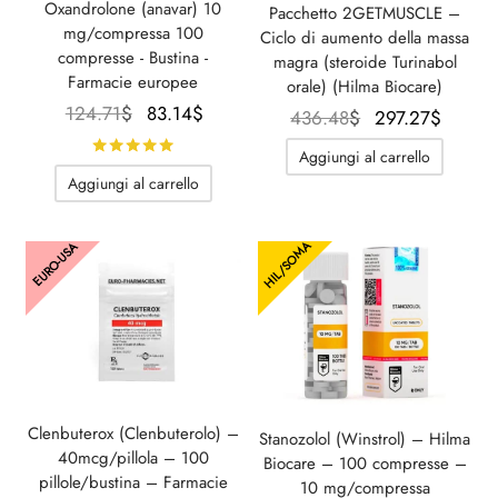
Oxandrolone (anavar) 10
Pacchetto 2GETMUSCLE –
mg/compressa 100
Ciclo di aumento della massa
compresse - Bustina -
magra (steroide Turinabol
Farmacie europee
orale) (Hilma Biocare)
Il prezzo
Il
124.71
$
83.14
$
Il prezzo
Il pre
436.48
$
297.27
$
originale
prezzo
originale
attuale
Valutato
su 5
Aggiungi al carrello
era:
attuale
era:
297.27
Aggiungi al carrello
124.71$.
è:
436.48$.
83.14$.
HIL/SOMA
EURO-USA
Clenbuterox (Clenbuterolo) –
Stanozolol (Winstrol) – Hilma
40mcg/pillola – 100
Biocare – 100 compresse –
pillole/bustina – Farmacie
10 mg/compressa