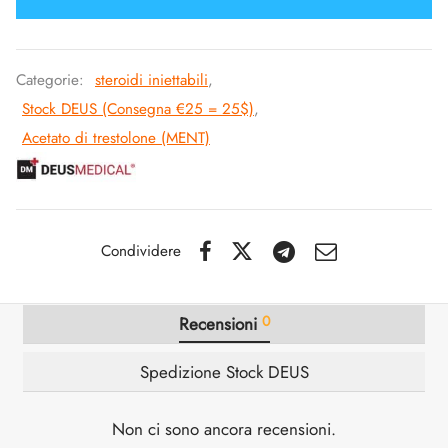
SS-PHARMA 🇪🇺🌍
utamolo
notano
epatide (Mounjaro)
IGER / GENETIC 🇪🇺
Categorie:
steroidi iniettabili
,
ato Di Stenbolone
F
torelina GnRH
Stock DEUS (Consegna €25 = 25$)
,
CO 🇪🇺
Acetato di trestolone (MENT)
nabol Orale
NON 🇪🇺
trol (Stanozolol) Orale
IMA / PHARMACOM INT. 🌍
Condividere
0
Recensioni
Spedizione Stock DEUS
Non ci sono ancora recensioni.