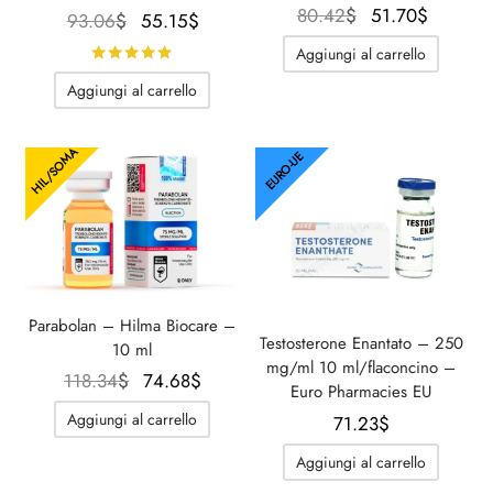
Il
Il
80.42
$
51.70
$
Il
Il
93.06
$
55.15
$
prezzo
prezzo
prezzo
prezzo
Aggiungi al carrello
Valutato
su 5
originale
attuale
originale
attuale
Aggiungi al carrello
era:
è:
era:
è:
80.42$.
51.70$.
93.06$.
55.15$.
HIL/SOMA
EURO-UE
Parabolan – Hilma Biocare –
Testosterone Enantato – 250
10 ml
mg/ml 10 ml/flaconcino –
Il prezzo
Il
118.34
$
74.68
$
Euro Pharmacies EU
originale
prezzo
Aggiungi al carrello
71.23
$
era:
attuale
118.34$.
è:
Aggiungi al carrello
74.68$.