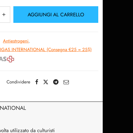
24.25$.
AGGIUNGI AL CARRELLO
:
Antiestrogeni
,
LIGAS INTERNATIONAL (Consegna €25 = 25$)
Condividere
ERNATIONAL
ta utilizzato da culturisti