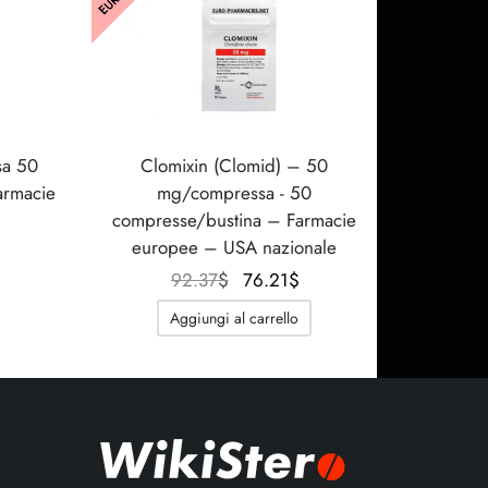
sa 50
Clomixin (Clomid) – 50
armacie
mg/compressa - 50
compresse/bustina – Farmacie
Il
europee – USA nazionale
rezzo
ttuale
Il
Il
92.37
$
76.21
$
è:
prezzo
prezzo
Aggiungi al carrello
8.91$.
originale
attuale
era:
è:
92.37$.
76.21$.