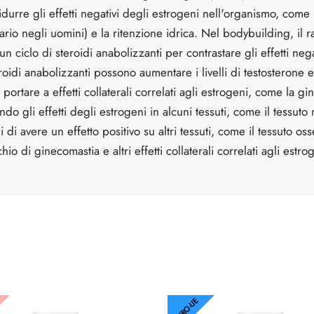
ridurre gli effetti negativi degli estrogeni nell'organismo, come
io negli uomini) e la ritenzione idrica. Nel bodybuilding, il ra
n ciclo di steroidi anabolizzanti per contrastare gli effetti neg
teroidi anabolizzanti possono aumentare i livelli di testosterone
portare a effetti collaterali correlati agli estrogeni, come la gi
ando gli effetti degli estrogeni in alcuni tessuti, come il tess
 di avere un effetto positivo su altri tessuti, come il tessuto o
chio di ginecomastia e altri effetti collaterali correlati agli estro
EURO-UE