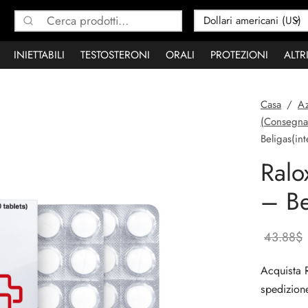
Cerca:
INIETTABILI
TESTOSTERONI
ORALI
PROTEZIONI
ALTR
Casa
/
Az
(Consegna
Beligas(int
Ralo
– Be
43.88
$
Acquista 
spedizione