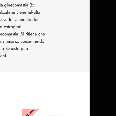
 la ginecomastia (lo
loxifene viene talvolta
ativi dell'aumento dei
 ed estrogeni
necomastia. Si ritiene che
uto mammario, consentendo
sseo. Questo può
geni.
EURO-USA