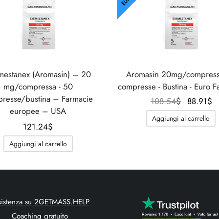
mestanex (Aromasin) – 20
Aromasin 20mg/compres
mg/compressa - 50
compresse - Bustina - Euro F
resse/bustina – Farmacie
Il prezzo
108.54
$
88.91
$
europee – USA
originale
p
Aggiungi al carrello
era:
a
121.24
$
108.54$.
Aggiungi al carrello
8
sistenza su 2GETMASS.HELP
Coaching gratuito