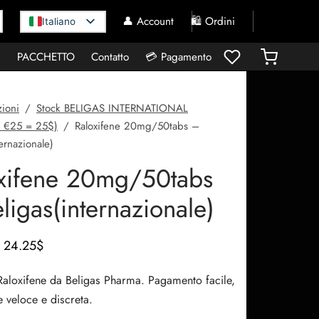
👤 Account
🛍️ Ordini
Italiano
I
PACCHETTO
Contatto
💳 Pagamento
ioni
/
Stock BELIGAS INTERNATIONAL
 €25 = 25$)
/
Raloxifene 20mg/50tabs –
ernazionale)
xifene 20mg/50tabs
ligas(internazionale)
Il prezzo
Il
24.25
$
originale
prezzo
Raloxifene da Beligas Pharma. Pagamento facile,
era:
attuale
 veloce e discreta.
43.88$.
è: