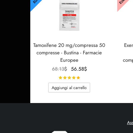
Tamoxifene 20 mg/compressa 50
Exe
compresse - Bustina - Farmacie
Europee
comp
Il
Il
68.13
$
56.58
$
prezzo
prezzo
Valutato
su 5
originale
attuale
Aggiungi al carrello
era:
è:
68.13$.
56.58$.
As