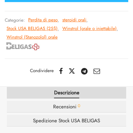
SS-PHARMA 🇪🇺🌍
utamolo
notano
epatide (Mounjaro)
Categorie:
Perdita di peso
,
steroidi orali
,
IGER / GENETIC 🇪🇺
Stock USA BELIGAS (25$)
,
Winstrol (orale o iniettabile)
,
ato Di Stenbolone
F
torelina GnRH
Winstrol (Stanozolol) orale
CO 🇪🇺
nabol Orale
NON 🇪🇺
trol (Stanozolol) Orale
IMA / PHARMACOM INT. 🌍
Condividere
Descrizione
0
Recensioni
Spedizione Stock USA BELIGAS