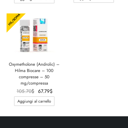
124.08$.
è:
era:
attual
82.72$.
144.76$.
è:
HIL/SOMA
117.88
Oxymetholone (Androlic) –
Hilma Biocare – 100
compresse – 50
mg/compressa
Il prezzo
Il
105.70
$
67.79
$
originale
prezzo
Aggiungi al carrello
era:
attuale
105.70$.
è:
67.79$.