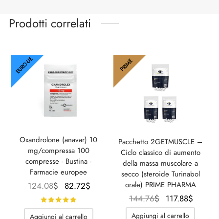
Prodotti correlati
EURO-UE
PRIME
Oxandrolone (anavar) 10
Pacchetto 2GETMUSCLE –
mg/compressa 100
Ciclo classico di aumento
compresse - Bustina -
della massa muscolare a
Farmacie europee
secco (steroide Turinabol
Il prezzo
Il
orale) PRIME PHARMA
124.08
$
82.72
$
originale
prezzo
Il prezzo
Il
144.76
$
117.88
$
Valutato
su 5
era:
attuale
originale
prezz
Aggiungi al carrello
Aggiungi al carrello