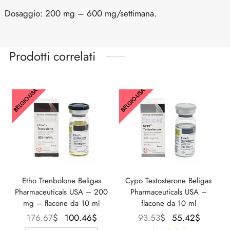
Dosaggio: 200 mg – 600 mg/settimana.
Prodotti correlati
BELGIO-USA
BELGIO-USA
Etho Trenbolone Beligas
Cypo Testosterone Beligas
Pharmaceuticals USA – 200
Pharmaceuticals USA –
mg – flacone da 10 ml
flacone da 10 ml
Il prezzo
Il prezzo
Il
Il
176.67
$
100.46
$
93.53
$
55.42
$
originale
attuale è:
prezzo
prezzo