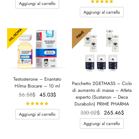
Valutato
su 
Aggiungi al carrello
era:
100.46$.
originale
attuale
Aggiungi al carrello
176.67$.
era:
è:
93.53$.
55.42$
HIL/SOMA
PRIME
Testosterone – Enantato
Pacchetto 2GETMASS – Ciclo
Hilma Biocare – 10 ml
di aumento di massa – Atleta
Il
Il
56.58
$
45.03
$
esperto (Sustanon – Deca
prezzo
prezzo
Durabolin) PRIME PHARMA
Valutato
su 5
originale
attuale
Il prezzo
Il pre
330.02
$
265.46
$
Aggiungi al carrello
era:
è:
originale
attual
Aggiungi al carrello
56.58$.
45.03$.
era:
265.4
330.02$.