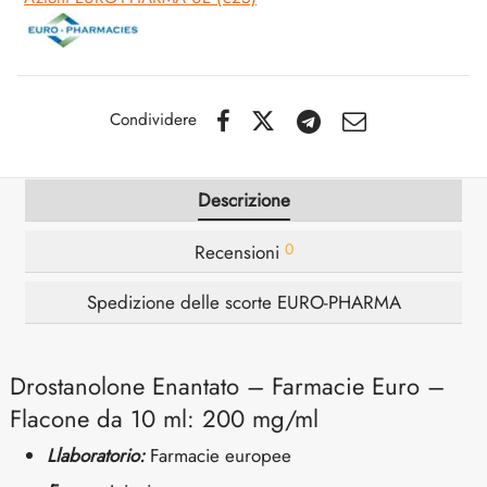
SS-PHARMA 🇪🇺🌍
utamolo
notano
epatide (Mounjaro)
IGER / GENETIC 🇪🇺
ato Di Stenbolone
F
torelina GnRH
Condividere
CO 🇪🇺
nabol Orale
NON 🇪🇺
Descrizione
trol (Stanozolol) Orale
0
Recensioni
IMA / PHARMACOM INT. 🌍
Spedizione delle scorte EURO-PHARMA
Drostanolone Enantato – Farmacie Euro –
Flacone da 10 ml: 200 mg/ml
L
laboratorio:
Farmacie europee