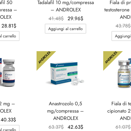
fil 50
Tadalafil 10 mg/compressa
Fiala di p
ressa –
– ANDROLEX
testosteron
OLEX
AND
Il
Il
41.48
$
29.96
$
Il
Il
prezzo
prezzo
28.81
$
43.78
$
Aggiungi al carrello
prezzo
prezzo
originale
attuale
l carrello
Aggiungi 
originale
attuale
era:
è:
era:
è:
41.48$.
29.96$.
ANDROLEX
ANDROLEX
42.63$.
28.81$.
 2 mg –
Anastrozolo 0,5
Fiala di 
OLEX
mg/compressa –
cipionato 
ANDROLEX
AND
Il
Il
40.33
$
prezzo
prezzo
Il
Il
63.37
$
42.63
$
61.07
$
l carrello