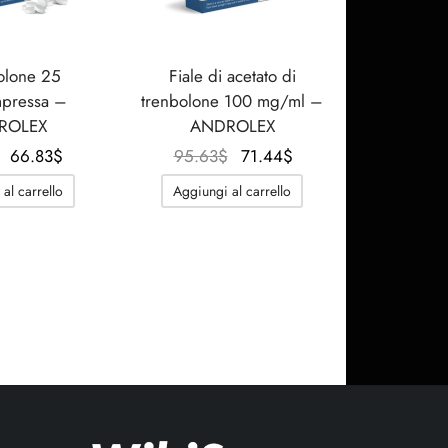
olone 25
Fiale di acetato di
pressa –
trenbolone 100 mg/ml –
ROLEX
ANDROLEX
Il
Il
Il
Il
66.83
$
95.63
$
71.44
$
prezzo
prezzo
prezzo
prezzo
al carrello
Aggiungi al carrello
originale
attuale
originale
attuale
era:
è:
era:
è:
84.11$.
66.83$.
95.63$.
71.44$.