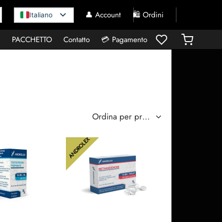
👤 Account
🛍️ Ordini
Italiano
I
PACCHETTO
Contatto
💳 Pagamento
ANDROLEX