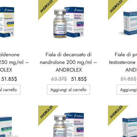
ANDROLEX
ANDROLEX
boldenone
Fiala di decanoato di
Fiale di p
 250 mg/ml –
nandrolone 200 mg/ml –
testosteron
OLEX
ANDROLEX
AND
Il
Il
Il
Il
51.85
$
63.37
$
51.85
$
51.85
$
prezzo
prezzo
prezzo
prezzo
l carrello
Aggiungi al carrello
Aggiungi 
originale
attuale
originale
attuale
era:
è:
era:
è:
ANDROLEX
ANDROLEX
66.83$.
51.85$.
63.37$.
51.85$.