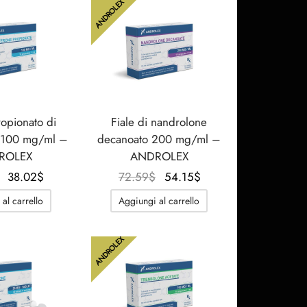
ANDROLEX
ropionato di
Fiale di nandrolone
e 100 mg/ml –
decanoato 200 mg/ml –
ROLEX
ANDROLEX
Il
Il
Il
Il
38.02
$
72.59
$
54.15
$
prezzo
prezzo
prezzo
prezzo
al carrello
Aggiungi al carrello
originale
attuale
originale
attuale
era:
è:
era:
è:
ANDROLEX
51.85$.
38.02$.
72.59$.
54.15$.