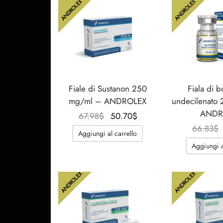
ANDROLEX
ANDROLEX
Fiale di Sustanon 250
Fiala di 
mg/ml – ANDROLEX
undecilenato
ANDR
Il
Il
67.98
$
50.70
$
prezzo
prezzo
66.83
$
Aggiungi al carrello
originale
attuale
Aggiungi a
era:
è:
67.98$.
50.70$.
ANDROLEX
ANDROLEX