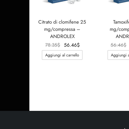
Citrato di clomifene 25
Tamoxif
mg/compressa –
mg/comp
ANDROLEX
ANDR
Il
Il
78.35
$
56.46
$
56.46
$
prezzo
prezzo
Aggiungi al carrello
Aggiungi a
originale
attuale
era:
è:
78.35$.
56.46$.