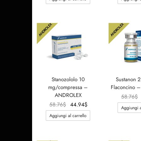
originale
attuale
era:
è:
51.85$.
40.33$.
ANDROLEX
ANDROLEX
Stanozololo 10
Sustanon 
mg/compressa –
Flaconcino
ANDROLEX
58.76
$
Il
Il
58.76
$
44.94
$
Aggiungi a
prezzo
prezzo
Aggiungi al carrello
originale
attuale
era:
è:
58.76$.
44.94$.