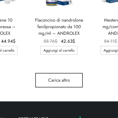
ene 10
Flaconcino di nandrolone
Mester
ressa –
fenilpropionato da 100
mg/com
OLEX
mg/ml – ANDROLEX
AND
Il
Il
Il
Il
44.94
$
58.76
$
42.63
$
84.11
$
prezzo
prezzo
prezzo
prezzo
l carrello
Aggiungi al carrello
Aggiungi 
originale
attuale
originale
attuale
era:
è:
era:
è:
56.46$.
44.94$.
58.76$.
42.63$.
Carica altro