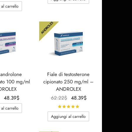
prezzo
prezzo
originale
attuale
al carrello
originale
attuale
era:
è:
era:
è:
55.31$.
44.94$.
ANDROLEX
61.07$.
47.24$.
 nandrolone
Fiale di testosterone
nato 100 mg/ml
cipionato 250 mg/ml –
DROLEX
ANDROLEX
Il
Il
Il
Il
48.39
$
62.22
$
48.39
$
prezzo
prezzo
prezzo
prezzo
Valutato
su 5
al carrello
originale
attuale
originale
attuale
Aggiungi al carrello
era:
è:
era:
è:
62.22$.
48.39$.
62.22$.
48.39$.