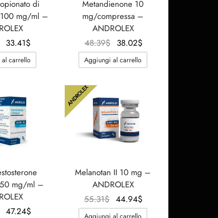
ropionato di
Metandienone 10
e 100 mg/ml –
mg/compressa –
ROLEX
ANDROLEX
Il
Il
Il
Il
33.41
$
48.39
$
38.02
$
prezzo
prezzo
prezzo
prezzo
al carrello
Aggiungi al carrello
originale
attuale
originale
attuale
era:
è:
era:
è:
ANDROLEX
43.78$.
33.41$.
48.39$.
38.02$.
testosterone
Melanotan II 10 mg –
250 mg/ml –
ANDROLEX
ROLEX
Il
Il
55.31
$
44.94
$
Il
Il
prezzo
prezzo
47.24
$
Aggiungi al carrello