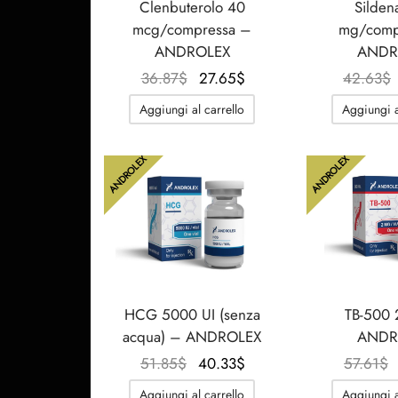
Clenbuterolo 40
Sildena
mcg/compressa –
mg/comp
ANDROLEX
ANDR
Il
Il
36.87
$
27.65
$
42.63
$
prezzo
prezzo
Aggiungi al carrello
Aggiungi a
originale
attuale
era:
è:
ANDROLEX
ANDROLEX
36.87$.
27.65$.
HCG 5000 UI (senza
TB-500
acqua) – ANDROLEX
ANDR
Il
Il
51.85
$
40.33
$
57.61
$
prezzo
prezzo
Aggiungi al carrello
Aggiungi a