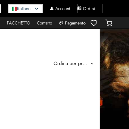
👤 Account
🛍️ Ordini
Italiano
I
PACCHETTO
Contatto
💳 Pagamento