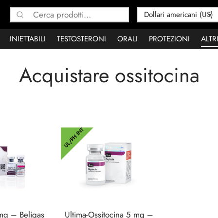
Cerca:
INIETTABILI
TESTOSTERONI
ORALI
PROTEZIONI
ALTR
Acquistare ossitocina
UL/PH INT
mg – Beligas
Ultima-Ossitocina 5 mg –