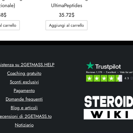
zionale)
UltimaPeptides
48
$
35.72
$
l carrello
Aggiungi al carrello
sistenza su 2GETMASS.HELP
Coaching gratuito
Sconti esclusivi
Pagamento
Domande frequenti
Blog e articoli
ecensioni di 2GETMASS.to
Notiziario