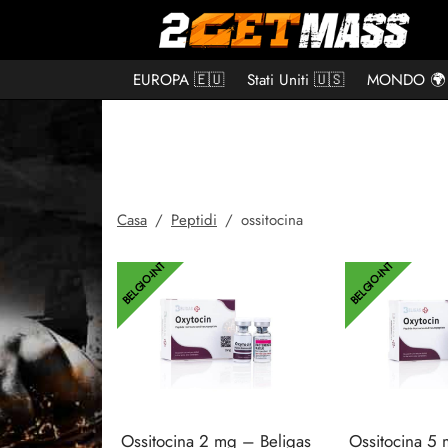
EUROPA 🇪🇺
Stati Uniti 🇺🇸
MONDO 🌍
Casa
/
Peptidi
/
ossitocina
BELGIO-INT
BELGIO-INT
Ossitocina 2 mg – Beligas
Ossitocina 5 