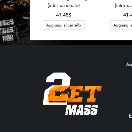
(internazionale)
(interna
41.48
$
41.
Aggiungi al carrello
Aggiungi a
As
R