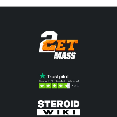
107.28$.
85.36$