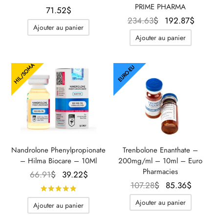
PRIME PHARMA
71.52
$
Le prix
Le pr
234.63
$
192.87
$
Ajouter au panier
initial
actue
Ajouter au panier
était :
est :
234.63$.
192.8
HIL/SOMA
EURO-EU
Nandrolone Phenylpropionate
Trenbolone Enanthate –
– Hilma Biocare – 10Ml
200mg/ml – 10ml – Euro
Pharmacies
Le prix
Le prix
66.91
$
39.22
$
Le prix
Le prix
107.28
$
85.36
$
initial
actuel
Note
sur 5
initial
actuel
était :
est :
Ajouter au panier
Ajouter au panier
était :
est :
66.91$.
39.22$.