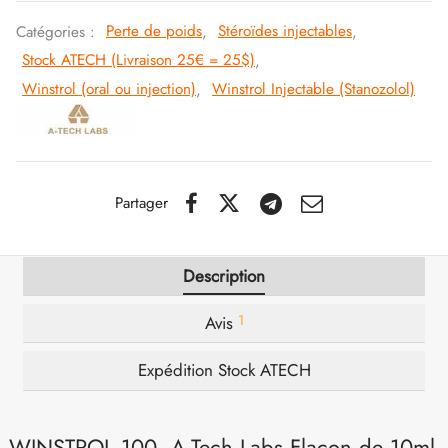
Catégories :
Perte de poids
,
Stéroïdes injectables
,
IGER / GENETIC 🇪🇺
utamol
notan
epatide (Mounjaro)
Stock ATECH (Livraison 25€ = 25$)
,
Winstrol (oral ou injection)
,
Winstrol Injectable (Stanozolol)
QUE 🇪🇺
bolone Acetate
F
torelin GnRH
NON 🇪🇺
nabol Oral
IMA / PHARMACOM INT. 🌍
trol (Stanozolol) Oral
Partager
Description
1
Avis
Expédition Stock ATECH
WINSTROL 100 A-Tech Labs Flacon de 10ml