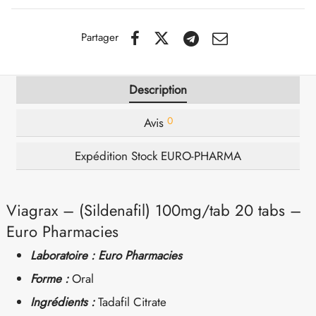
IGER / GENETIC 🇪🇺
utamol
notan
epatide (Mounjaro)
Partager
QUE 🇪🇺
bolone Acetate
F
torelin GnRH
Description
NON 🇪🇺
nabol Oral
0
Avis
IMA / PHARMACOM INT. 🌍
trol (Stanozolol) Oral
Expédition Stock EURO-PHARMA
Viagrax – (Sildenafil) 100mg/tab 20 tabs –
Euro Pharmacies
Laboratoire : Euro Pharmacies
Forme :
Oral
Ingrédients :
Tadafil Citrate