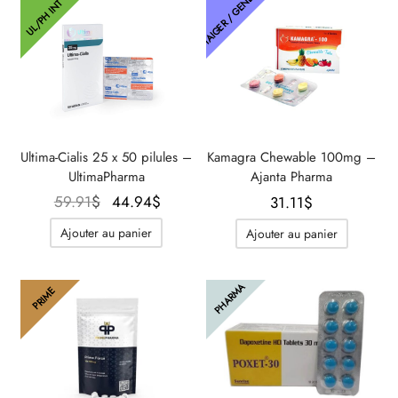
THAIGER / GENETIC
UL/PH INT
Ultima-Cialis 25 x 50 pilules –
Kamagra Chewable 100mg –
UltimaPharma
Ajanta Pharma
Le prix
Le prix
59.91
$
44.94
$
31.11
$
initial
actuel
Ajouter au panier
Ajouter au panier
était :
est :
59.91$.
44.94$.
PHARMA
PRIME