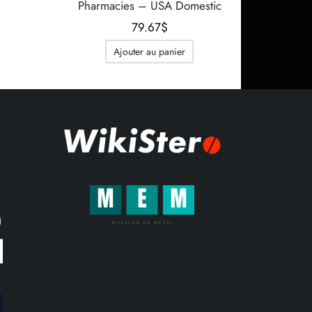
Pharmacies – USA Domestic
e prix
ctuel
79.67
$
est :
Ajouter au panier
2.51$.