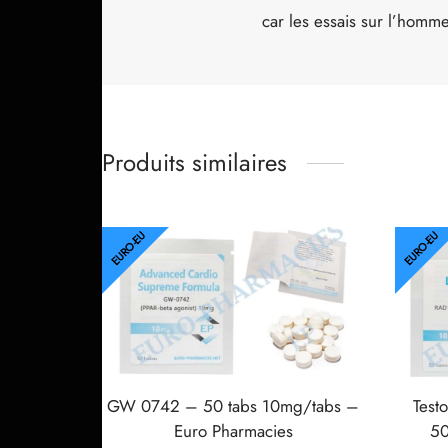
car les essais sur l’homm
Produits similaires
EURO-EU
EURO-EU
GW 0742 – 50 tabs 10mg/tabs –
Test
Euro Pharmacies
50