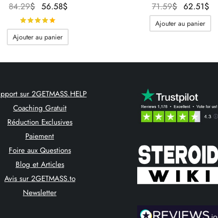
Le prix
Le prix
Le prix
L
84.29
$
56.58
$
71.59
$
62.51
$
initial
actuel
initial
a
Note
sur 5
Ajouter au panier
était :
est :
était :
Ajouter au panier
84.29$.
56.58$.
71.59$.
6
upport sur 2GETMASS.HELP
Coaching Gratuit
Réduction Exclusives
Paiement
Foire aux Questions
Blog et Articles
Avis sur 2GETMASS.to
Newsletter