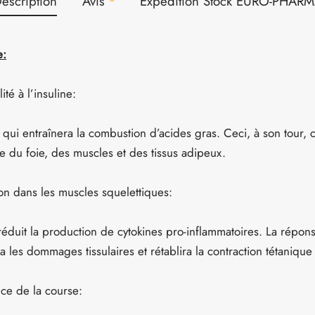
escription
Avis
Expédition Stock EURO-PHAR
e:
ité à l’insuline:
 qui entraînera la combustion d’acides gras. Ceci, à son tour, 
ine du foie, des muscles et des tissus adipeux.
on dans les muscles squelettiques:
 réduit la production de cytokines pro-inflammatoires. La répon
 les dommages tissulaires et rétablira la contraction tétanique
ce de la course: