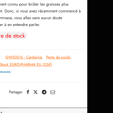
56.58$.
45.03$.
ment connu pour brûler les graisses plus
t. Donc, si vous avez récemment commencé à
gymnase, vous allez sans aucun doute
 à en entendre parler.
re de stock
s :
GW50516 - Cardarine
,
Perte de poids
,
Stock EURO-PHARMA EU (25€)
Partager