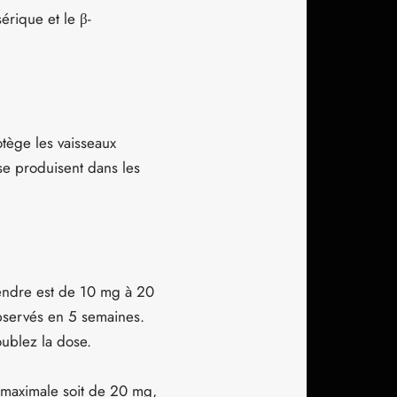
érique et le β-
otège les vaisseaux
se produisent dans les
rendre est de 10 mg à 20
bservés en 5 semaines.
blez la dose.
e maximale soit de 20 mg,