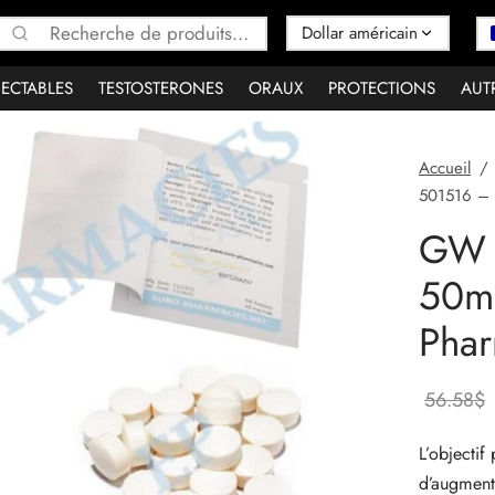
Recherche
pour :
JECTABLES
TESTOSTERONES
ORAUX
PROTECTIONS
AUT
Accueil
/
501516 – 
GW 
50m
Phar
56.58
$
L’objecti
d’augmente