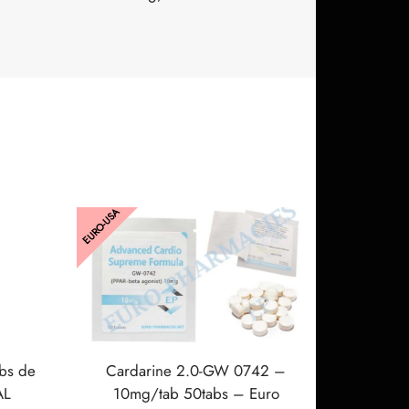
EURO-USA
bs de
Cardarine 2.0-GW 0742 –
AL
10mg/tab 50tabs – Euro