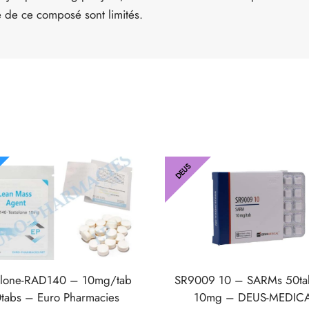
e de ce composé sont limités.
DEUS
olone-RAD140 – 10mg/tab
SR9009 10 – SARMs 50ta
tabs – Euro Pharmacies
10mg – DEUS-MEDIC