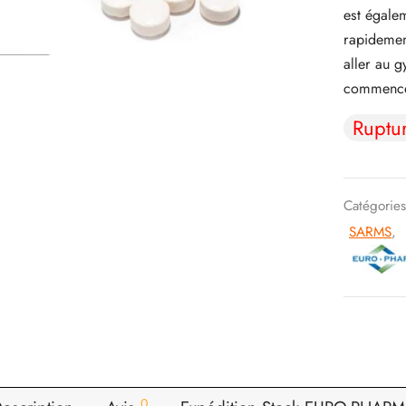
est égale
rapidemen
aller au 
commencer
Ruptu
Catégorie
SARMS
,
0