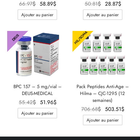
Le prix
Le prix
Le prix
Le prix
66.97
$
58.89
$
50.81
$
28.87
$
initial
actuel
initial
actuel
Ajouter au panier
Ajouter au panier
était :
est :
était :
est :
66.97$.
58.89$.
50.81$.
28.87$.
HIL/SOMA
DEUS
BPC 157 – 5 mg/vial –
Pack Peptides Anti-Age –
DEUS-MEDICAL
Hilma – CJC-1295 (12
semaines)
Le prix
Le prix
55.42
$
51.96
$
Le prix
Le pr
706.68
$
503.51
$
initial
actuel
Ajouter au panier
initial
actue
était :
est :
Ajouter au panier
était :
est 
55.42$.
51.96$.
706.68$.
503.5