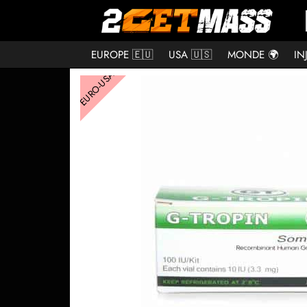
EUROPE 🇪🇺
USA 🇺🇸
MONDE 🌍
IN
EURO-USA