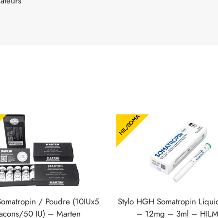
sateurs
HIL/SOMA
omatropin / Poudre (10IUx5
Stylo HGH Somatropin Liqui
lacons/50 IU) – Marten
– 12mg – 3ml – HIL