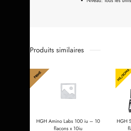
Niveau: Tous les utili
Produits similaires
HIL/SOMA
PRIME
HGH Amino Labs 100 iu – 10
HGH S
flacons x 10iu
f