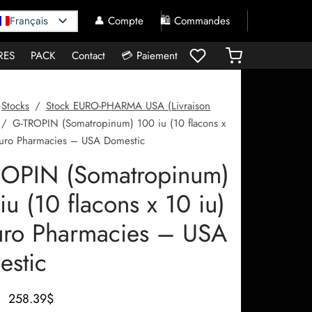
👤 Compte
🛍️ Commandes
Français
RES
PACK
Contact
💳 Paiement
Stocks
/
Stock EURO-PHARMA USA (Livraison
/
G-TROPIN (Somatropinum) 100 iu (10 flacons x
Euro Pharmacies – USA Domestic
ROPIN (Somatropinum)
iu (10 flacons x 10 iu)
ro Pharmacies – USA
stic
Le prix
Le prix
258.39
$