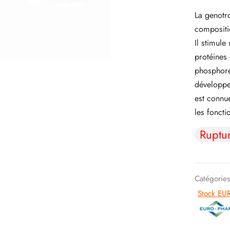
La genotro
compositi
Il stimul
protéines 
phosphore 
développe
est connue
les foncti
Ruptu
Catégorie
Stock EU