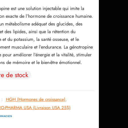
initial
actuel
pine est une solution injectable qui imite la
était :
est :
on exacte de l’hormone de croissance humaine.
331.07$.
258.39$.
e un métabolisme adéquat des glucides, des
et des lipides, ainsi que la rétention du
et du potassium, la santé osseuse, et le
ment musculaire et l’endurance. La génotropine
 pour améliorer l’énergie et la vitalité, stimuler
ons de mémoire et le bien-être émotionnel.
re de stock
s :
HGH (Hormones de croissance)
,
RO-PHARMA USA (Livraison USA 25$)