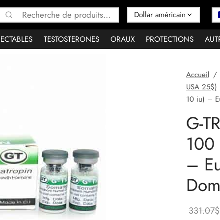
Recherche
pour :
JECTABLES
TESTOSTERONES
ORAUX
PROTECTIONS
AUT
Accueil
/
USA 25$)
10 iu) – 
G-T
100 
– Eu
Dome
331.07
$