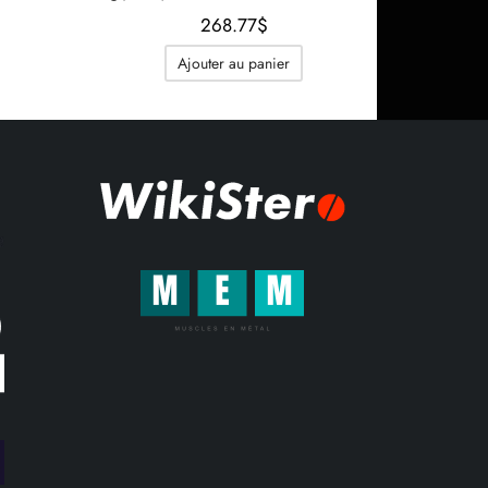
e prix
268.77
$
actuel
Ajouter au panier
est :
1.13$.