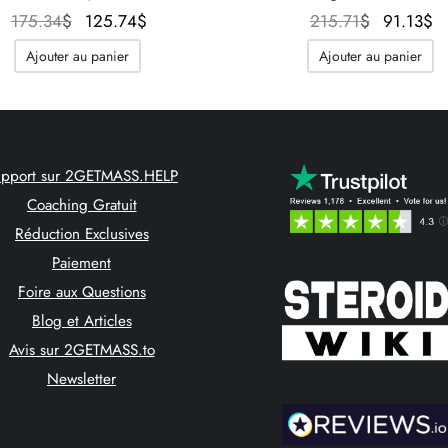
Le prix
Le prix
Le prix
L
175.34
$
125.74
$
215.71
$
91.13
$
initial
actuel
initial
Ajouter au panier
Ajouter au panier
était :
est :
était :
175.34$.
125.74$.
215.71$.
9
upport sur 2GETMASS.HELP
Coaching Gratuit
Réduction Exclusives
Paiement
Foire aux Questions
Blog et Articles
Avis sur 2GETMASS.to
Newsletter