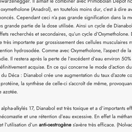
hwarzenegger. Il aimait le combiner avec Primobolan Dépôt n
oxymetholone (Anadrol), en toutefois moins dur, c’est à dire a
oncés. Cependant ceci n’a pas grande signification dans la me
s grande partie de la dose utilisée. Ainsi un cycle de Dianabol
d’effets recherchés et secondaires, qu’un cycle d’Oxymetholone.
e très importante par grossissement des cellules musculaires m
étention hydrosodée. Comme avec Oxymetholone, l’aspect de la
ndie. Il restera après la perte de l’excédent d’eau environ 5
éfinitivement acquise. En ce qui concerne le mode d’action du 
du Déca : Dianabol crée une augmentation du taux d’azote cor
a protéine, la synthèse de celle-ci s’accroît de même, provoqua
ce azotée.
lpha-alkylés 17, Dianabol est très toxique et a d’importants ef
comastie et une rétention d’eau excessive. En effet la méthan
 l’utilisation d’un
anti-oestrogène
s’avère très efficace. (Nolva