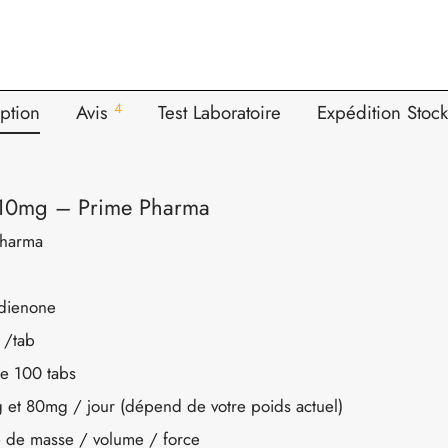
4
ption
Avis
Test Laboratoire
Expédition Stoc
 10mg – Prime Pharma
Pharma
dienone
 /tab
de 100 tabs
 et 80mg / jour (dépend de votre poids actuel)
e de masse / volume / force