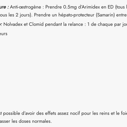
ure :
Anti-œstrogène : Prendre 0.5mg d’Arimidex en ED (tous 
us les 2 jours). Prendre un hépato-protecteur (Samarin) entre 
y
:
Nolvadex et Clomid pendant la relance : 1 de chaque par jo
eurs
st possible d’avoir des effets assez nocif pour les reins et le f
asser les doses normales.