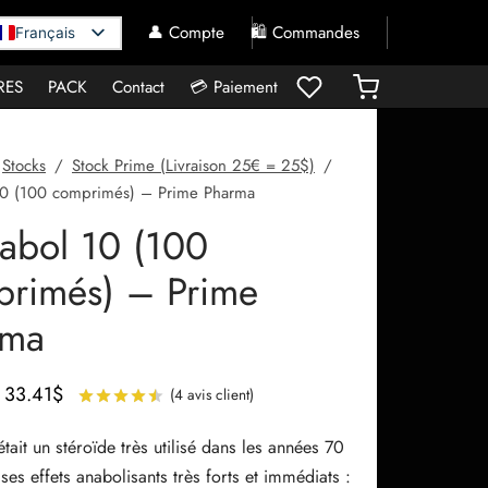
👤 Compte
🛍️ Commandes
Français
RES
PACK
Contact
💳 Paiement
Stocks
/
Stock Prime (Livraison 25€ = 25$)
/
10 (100 comprimés) – Prime Pharma
abol 10 (100
rimés) – Prime
rma
Le prix
Le prix
33.41
$
(
4
avis client)
Noté
sur 5 basé sur
4
notations client
initial
actuel
tait un stéroïde très utilisé dans les années 70
était :
est :
 ses effets anabolisants très forts et immédiats :