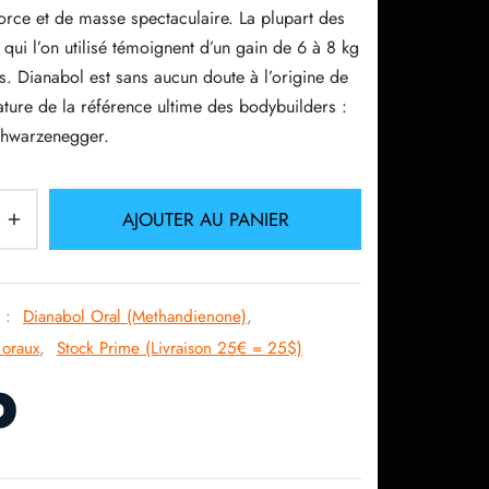
43.78$.
33.41$.
orce et de masse spectaculaire. La plupart des
s qui l’on utilisé témoignent d’un gain de 6 à 8 kg
s. Dianabol est sans aucun doute à l’origine de
ature de la référence ultime des bodybuilders :
chwarzenegger.
AJOUTER AU PANIER
s :
Dianabol Oral (Methandienone)
,
 oraux
,
Stock Prime (Livraison 25€ = 25$)