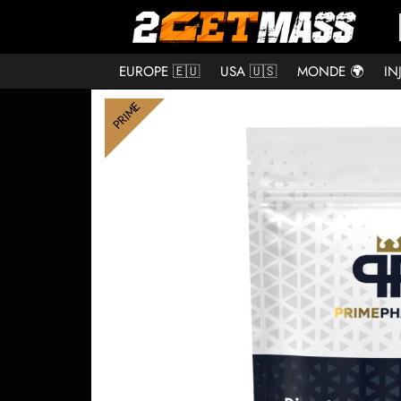
EUROPE 🇪🇺
USA 🇺🇸
MONDE 🌍
IN
PRIME