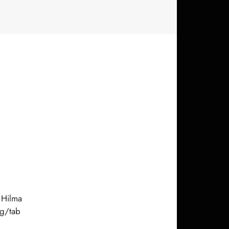
 Hilma
g/tab
e prix