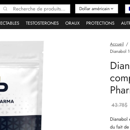
Recherche
pour :
JECTABLES
TESTOSTERONES
ORAUX
PROTECTIONS
AUT
Accueil
/
Dianabol 
Dian
comp
Pha
43.78
$
Dianabol é
du fait de