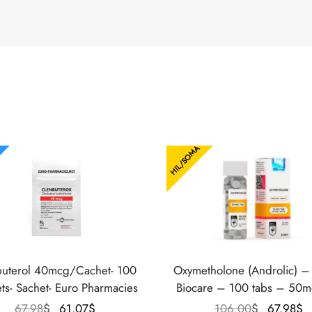
HIL/SOMA
buterol 40mcg/Cachet- 100
Oxymetholone (Androlic) –
ts- Sachet- Euro Pharmacies
Biocare – 100 tabs – 50m
Le prix
Le prix
Le prix
L
67.98
$
61.07
$
106.00
$
67.98
$