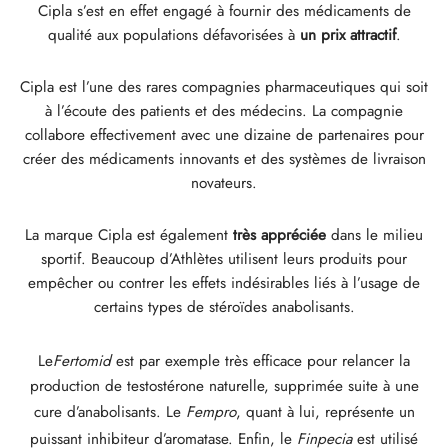
Cipla s’est en effet engagé à fournir des médicaments de
GAS INT. 🌍
OPHARMA-USA 🇺🇸
 🇪🇺 🌍
 Durabolin (Nandrolone Decanoate)
bolan (Trenbolone Hexa)
ostérone Enanthate
abol Oral (Methandienone)
T3 / T4
-Gonadotropin
(Hormones De Croissance)
-MGF
ytomel
866 – Ostarine
 Perte De Poids
log
irmer Mon Paiement
qualité aux populations défavorisées à
un prix attractif
.
 🇪🇺 🌍
MA USA 🇺🇸
ma/ SHREE/ POWERBOLIC – Asia 🇺🇸 🌍
abol Injectable (Methandienone)
ren
ostérone Orale
testin (Fluoxymesterone)
G
des I
halon
41
evothyroxine
77 – Ibutamoren
 Prise De Masse
ewsletter
tcoin
Cipla est l’une des rares compagnies pharmaceutiques qui soit
à l’écoute des patients et des médecins. La compagnie
ADA 🇪🇺
GAS INT. 🌍
SS-PHARMA 🇪🇺🌍
De Stéroïdes (Injection)
ostérone Propionate
rdrol (Methasterone)
ozole (Femara)
des II
P-2
rutide
rutide
140 – Testolone
 Prise De Masse Sèche
uivre Ma Commande
 Carte De Credit
collabore effectivement avec une dizaine de partenaires pour
créer des médicaments innovants et des systèmes de livraison
novateurs.
OPHARMA-EU 🇪🇺
IMA / PHARMACOM INT. 🌍
IMA / PHARMACOM INT. 🌍
eron (Drostanolone) Injectable
osterone Phenylpropionate
De Stéroïdes (Oral)
adex (Tamoxifen)
e De Poids
P-6
nk
glutide (Ozempic)
– Mastorin
 Pour Femmes
ommande Reçue
WU
La marque Cipla est également
très appréciée
dans le milieu
ERAL-PHARMA 🇪🇺
ma/ SHREE/ POWERBOLIC – Asia 🇺🇸 🌍
rolone Phenylpropionate (NPP)
ostérones Sustanon
finil
iron (Mesterolone)
maceutical
relin
glutide (Ozempic)
epatide (Mounjaro)
 Andarine
hotos Colis
MG
sportif. Beaucoup d’Athlètes utilisent leurs produits pour
empêcher ou contrer les effets indésirables liés à l’usage de
MA / SOMATROP 🇪🇺
obolan Injectable (Methenolone)
ostérones Undecanoate
yl-Trenbolone (Oral)
ection Foie
e Sexuelles
-Fragment
ax
009 – Stenabolic
is
IA
certains types de stéroïdes anabolisants.
RMA-EU 🇪🇺
bolones
 T4 / T6
cutane
morelin
1 – Myostine
irement Bancaire
Le
Fertomid
est par exemple très efficace pour relancer la
production de testostérone naturelle, supprimée suite à une
ME-PHARMA 🇪🇺
tolone Acetate (MENT)
obolan Oral (Methenolone Acetate)
MS
orelin
osin Alpha
elle (USA)
cure d’anabolisants. Le
Fempro
, quant à lui, représente un
puissant inhibiteur d’aromatase. Enfin, le
Finpecia
est utilisé
SS-PHARMA 🇪🇺🌍
rol Injectable (Stanozolol)
ctil (Sibutramine)
arnitine (L-Carnitine)
osin Beta TB-500
VENMO (USA)