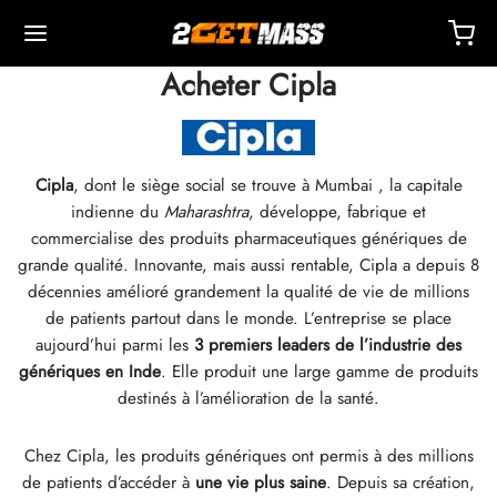
Acheter Cipla
Cipla
, dont le siège social se trouve à Mumbai , la capitale
indienne du
Maharashtra
, développe, fabrique et
Back
Back
Back
Back
Back
Back
Back
Back
Back
Back
Back
Back
Back
Back
Back
Back
Back
Back
Back
commercialise des produits pharmaceutiques génériques de
grande qualité. Innovante, mais aussi rentable, Cipla a depuis 8
décennies amélioré grandement la qualité de vie de millions
OPE 🇪🇺
 🇺🇸
DE 🌍
ECTABLES
eron (Drostanolone) Injectable
nbolones
TOSTERONES
AUX
 T4 / T6
TECTIONS
RES
ssoires Pour Injection
ides I
ides II
e De Poids
MS
K
act
Paiement
de patients partout dans le monde. L’entreprise se place
aujourd’hui parmi les
3 premiers leaders de l’industrie des
ition, Livraison & Détail Par Entrepôt
ition, Livraison & Détail Par Entrepôt
ition, Livraison & Détail Par Entrepôt
stosterone Cypionate (DHB)
eron (Drostanolone) Enanthate
bolone Acetate
ostérones Base (Suspension)
rol (Oxymetholone) Oral
ytomel
idex (Anastrozole)
ssoires Pour Injection
ngues Pour Injection Intramusculaire
r
 GRF 1-29
buterol
-105
 Anti Âge
entre De Support
ns De Paiement
génériques en Inde
. Elle produit une large gamme de produits
destinés à l’amélioration de la santé.
nticité
nticité
nticité
rol (Oxymetholone) Injection
eron (Drostanolone) Propionate
bolone Base
osterone Crème
ar (Oxandrolone)
evothyroxine
id (Clomiphene)
étique
ngues Pour Injection Sous-Cutanée
157
S-C
ctil (Sibutramine)
0516 – Cardarine
 Endurance
oaching
nir Une Réduction
Chez Cipla, les produits génériques ont permis à des millions
ROLEX 🇪🇺
GAS 🇺🇸
GAS INT. 🌍
enone (Equipoise)
bolone Enanthate
ostérone Cypionate
buterol
estane (Aromasin)
Oxygénation Sanguine
Bactériostatique
ocin
utamol
– Ligandrol
 Force
Q – Foire Aux Questions
er Ma Commande
de patients d’accéder à
une vie plus saine
. Depuis sa création,