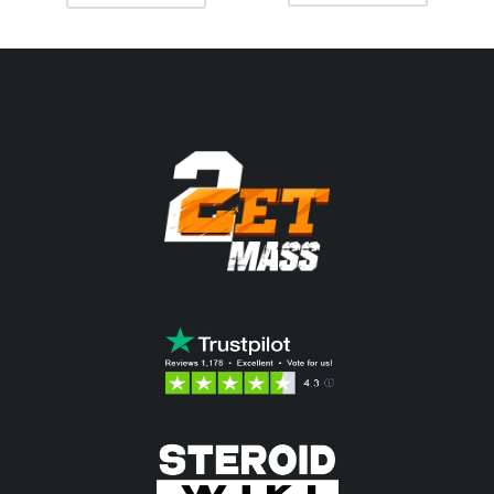
était :
est :
42.50$.
33.31$.