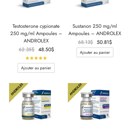
Testosterone cypionate
Sustanon 250 mg/ml
250 mg/ml Ampoules –
Ampoules – ANDROLEX
ANDROLEX
Le prix
Le prix
68.13
$
50.81
$
Le prix
Le prix
initial
actuel
62.35
$
48.50
$
Ajouter au panier
initial
actuel
était :
est :
Note
sur 5
était :
est :
68.13$.
50.81$.
Ajouter au panier
62.35$.
48.50$.
ANDROLEX
ANDROLEX