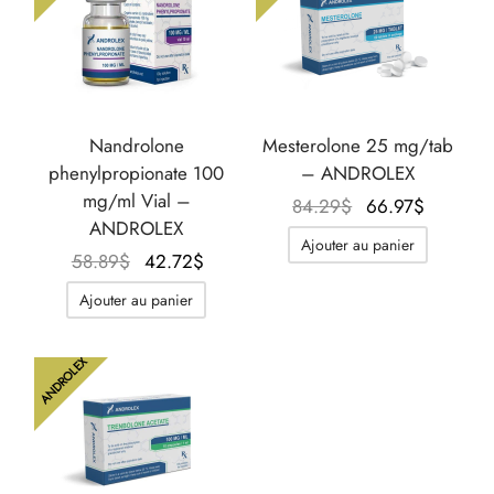
Nandrolone
Mesterolone 25 mg/tab
phenylpropionate 100
– ANDROLEX
mg/ml Vial –
Le prix
Le prix
84.29
$
66.97
$
ANDROLEX
initial
actuel
Ajouter au panier
Le prix
Le prix
était :
est :
58.89
$
42.72
$
initial
actuel
84.29$.
66.97$.
Ajouter au panier
était :
est :
58.89$.
42.72$.
ANDROLEX