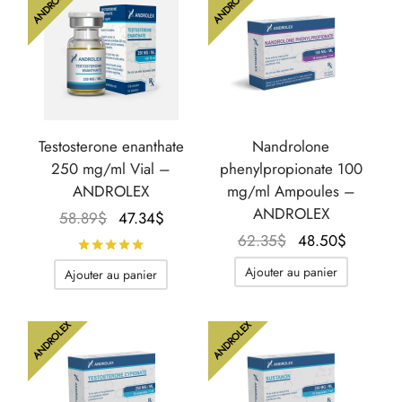
ANDROLEX
ANDROLEX
Testosterone enanthate
Nandrolone
250 mg/ml Vial –
phenylpropionate 100
ANDROLEX
mg/ml Ampoules –
ANDROLEX
Le prix
Le prix
58.89
$
47.34
$
initial
actuel
Le prix
Le prix
62.35
$
48.50
$
Note
sur 5
était :
est :
initial
actuel
Ajouter au panier
Ajouter au panier
58.89$.
47.34$.
était :
est :
62.35$.
48.50$.
ANDROLEX
ANDROLEX