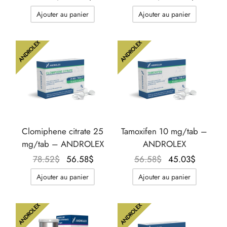
initial
actuel
initial
actuel
Ajouter au panier
Ajouter au panier
était :
est :
était :
est :
51.96$.
38.10$.
72.74$.
54.27$.
ANDROLEX
ANDROLEX
Clomiphene citrate 25
Tamoxifen 10 mg/tab –
mg/tab – ANDROLEX
ANDROLEX
Le prix
Le prix
Le prix
Le prix
78.52
$
56.58
$
56.58
$
45.03
$
initial
actuel
initial
actuel
Ajouter au panier
Ajouter au panier
était :
est :
était :
est :
78.52$.
56.58$.
56.58$.
45.03$.
ANDROLEX
ANDROLEX