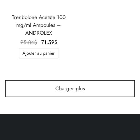
Trenbolone Acetate 100
mg/ml Ampoules –
ANDROLEX
Le prix
Le prix
95.84
$
71.59
$
initial
actuel
Ajouter au panier
était :
est :
95.84$.
71.59$.
Charger plus