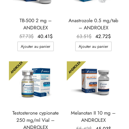
TB-500 2 mg –
Anastrozole 0.5 mg/tab
ANDROLEX
– ANDROLEX
Le prix
Le prix
Le prix
Le prix
57.73
$
40.41
$
63.51
$
42.72
$
initial
actuel
initial
actuel
Ajouter au panier
Ajouter au panier
était :
est :
était :
est :
57.73$.
40.41$.
63.51$.
42.72$.
ANDROLEX
ANDROLEX
Testosterone cypionate
Melanotan II 10 mg –
250 mg/ml Vial –
ANDROLEX
ANDROLEX
Le prix
Le prix
55.42
$
45.03
$