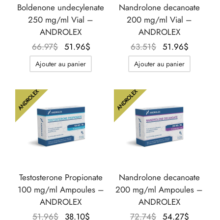
Boldenone undecylenate
Nandrolone decanoate
250 mg/ml Vial –
200 mg/ml Vial –
ANDROLEX
ANDROLEX
Le prix
Le prix
Le prix
Le prix
66.97
$
51.96
$
63.51
$
51.96
$
initial
actuel
initial
actuel
Ajouter au panier
Ajouter au panier
était :
est :
était :
est :
66.97$.
51.96$.
63.51$.
51.96$.
ANDROLEX
ANDROLEX
Testosterone Propionate
Nandrolone decanoate
100 mg/ml Ampoules –
200 mg/ml Ampoules –
ANDROLEX
ANDROLEX
Le prix
Le prix
Le prix
Le prix
51.96
$
38.10
$
72.74
$
54.27
$