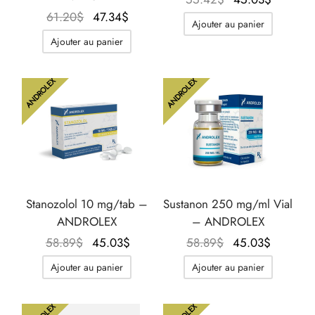
Le prix
Le prix
initial
actuel
61.20
$
47.34
$
Ajouter au panier
initial
actuel
était :
est :
Ajouter au panier
était :
est :
55.42$.
45.03$.
61.20$.
47.34$.
ANDROLEX
ANDROLEX
Stanozolol 10 mg/tab –
Sustanon 250 mg/ml Vial
ANDROLEX
– ANDROLEX
Le prix
Le prix
Le prix
Le prix
58.89
$
45.03
$
58.89
$
45.03
$
initial
actuel
initial
actuel
Ajouter au panier
Ajouter au panier
était :
est :
était :
est :
58.89$.
45.03$.
58.89$.
45.03$.