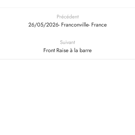
IGER / GENETIC 🇪🇺
utamol
notan
epatide (Mounjaro)
Précédent
26/05/2026- Franconville- France
QUE 🇪🇺
bolone Acetate
F
torelin GnRH
Suivant
NON 🇪🇺
nabol Oral
Front Raise à la barre
IMA / PHARMACOM INT. 🌍
trol (Stanozolol) Oral