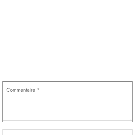
Laisser un commentaire
Votre adresse e-mail ne sera pas publiée.
Les champs
obligatoires sont indiqués avec
*
Commentaire
*