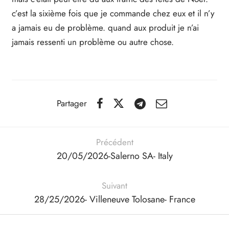
c’est la sixième fois que je commande chez eux et il n’y
IGER / GENETIC 🇪🇺
utamol
notan
epatide (Mounjaro)
a jamais eu de problème. quand aux produit je n’ai
jamais ressenti un problème ou autre chose.
QUE 🇪🇺
bolone Acetate
F
torelin GnRH
NON 🇪🇺
nabol Oral
Partager
IMA / PHARMACOM INT. 🌍
trol (Stanozolol) Oral
Précédent
20/05/2026-Salerno SA- Italy
Suivant
28/25/2026- Villeneuve Tolosane- France