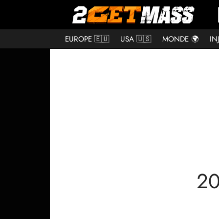
EUROPE 🇪🇺
USA 🇺🇸
MONDE 🌍
IN
20