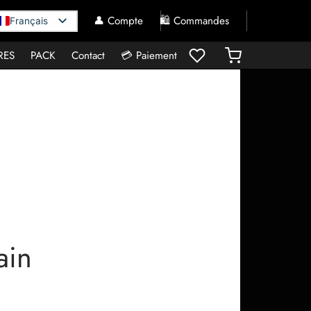
👤 Compte
🛍️ Commandes
Français
RES
PACK
Contact
💳 Paiement
ain