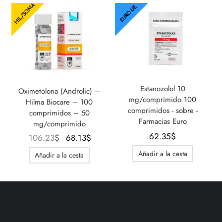
HIL/SOMA
80.83$.
60.04$
EURO-UE
Estanozolol 10
Oximetolona (Androlic) –
mg/comprimido 100
Hilma Biocare – 100
comprimidos - sobre -
comprimidos – 50
Farmacias Euro
mg/comprimido
62.35
$
El precio
El
106.23
$
68.13
$
original
precio
Añadir a la cesta
Añadir a la cesta
era:
actual
106.23$.
es:
68.13$.