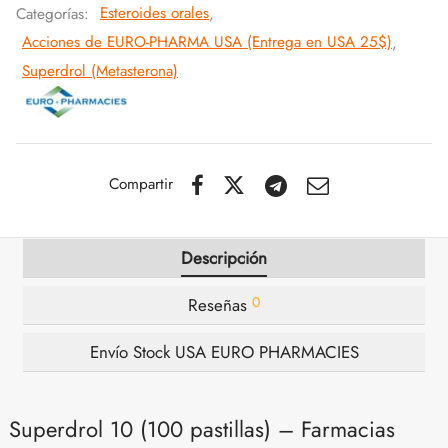
Categorías:
Esteroides orales
,
Acciones de EURO-PHARMA USA (Entrega en USA 25$)
,
IGER / GENETIC 🇪🇺
utamol
notan
epatide (Mounjaro)
Superdrol (Metasterona)
CO 🇪🇺
ato De Estenbolona
F
torelina GnRH
NON 🇪🇺
nabol Oral
Compartir
IMA / PHARMACOM INT. 🌍
trol (estanozolol) Oral
Descripción
0
Reseñas
Envío Stock USA EURO PHARMACIES
Superdrol 10 (100 pastillas) – Farmacias