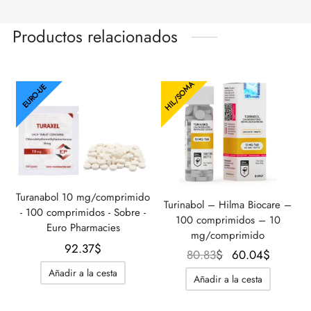
Productos relacionados
HIL/SOMA
EURO-UE
Turanabol 10 mg/comprimido
Turinabol – Hilma Biocare –
- 100 comprimidos - Sobre -
100 comprimidos – 10
Euro Pharmacies
mg/comprimido
92.37
$
El
El
80.83
$
60.04
$
precio
precio
Añadir a la cesta
Añadir a la cesta
original
actual
era:
es: