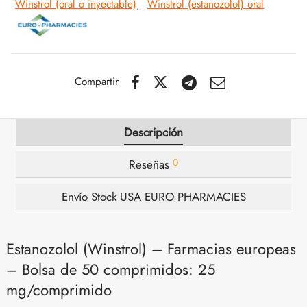
Winstrol (oral o inyectable)
,
Winstrol (estanozolol) oral
IGER / GENETIC 🇪🇺
utamol
notan
epatide (Mounjaro)
CO 🇪🇺
ato De Estenbolona
F
torelina GnRH
Compartir
NON 🇪🇺
nabol Oral
Descripción
IMA / PHARMACOM INT. 🌍
trol (estanozolol) Oral
0
Reseñas
Envío Stock USA EURO PHARMACIES
Estanozolol (Winstrol) – Farmacias europeas
– Bolsa de 50 comprimidos: 25
mg/comprimido