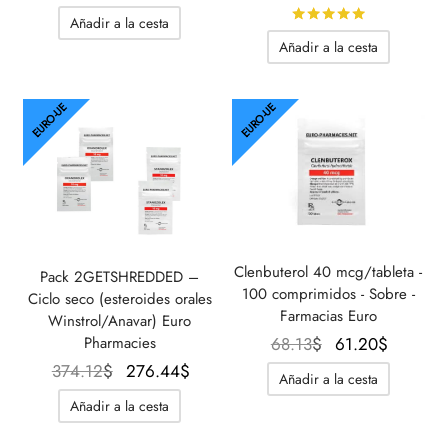
original
precio
precio
precio
Calificado 
Añadir a la cesta
era:
actual
original
actual
Añadir a la cesta
103.92$.
es:
era:
es:
79.67$
43.88$.
28.87$.
EURO-UE
EURO-UE
Clenbuterol 40 mcg/tableta -
Pack 2GETSHREDDED –
100 comprimidos - Sobre -
Ciclo seco (esteroides orales
Farmacias Euro
Winstrol/Anavar) Euro
El
El
Pharmacies
68.13
$
61.20
$
precio
precio
El precio
El precio
374.12
$
276.44
$
Añadir a la cesta
original
actual
original
actual es:
Añadir a la cesta
era:
es:
era:
276.44$.
68.13$.
61.20$.
374.12$.