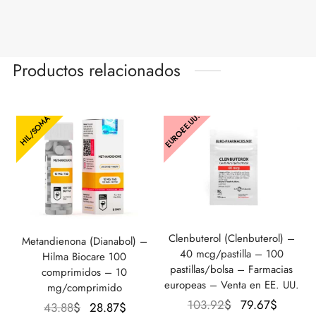
Productos relacionados
EURO-EE.UU.
HIL/SOMA
Clenbuterol (Clenbuterol) –
Metandienona (Dianabol) –
40 mcg/pastilla – 100
Hilma Biocare 100
pastillas/bolsa – Farmacias
comprimidos – 10
europeas – Venta en EE. UU.
mg/comprimido
El precio
El
103.92
$
79.67
$
El
El
43.88
$
28.87
$