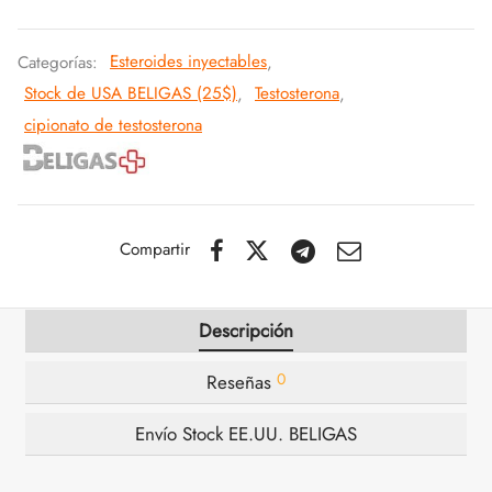
IGER / GENETIC 🇪🇺
utamol
notan
epatide (Mounjaro)
Categorías:
Esteroides inyectables
,
Stock de USA BELIGAS (25$)
,
Testosterona
,
CO 🇪🇺
ato De Estenbolona
F
torelina GnRH
cipionato de testosterona
NON 🇪🇺
nabol Oral
IMA / PHARMACOM INT. 🌍
trol (estanozolol) Oral
Compartir
Descripción
0
Reseñas
Envío Stock EE.UU. BELIGAS