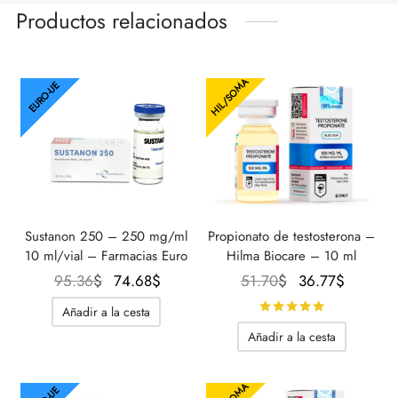
Productos relacionados
HIL/SOMA
EURO-UE
Sustanon 250 – 250 mg/ml
Propionato de testosterona –
10 ml/vial – Farmacias Euro
Hilma Biocare – 10 ml
El
El
El
El
95.36
$
74.68
$
51.70
$
36.77
$
precio
precio
precio
precio
Calificado 
Añadir a la cesta
original
actual
original
actual
Añadir a la cesta
era:
es:
era:
es:
95.36$.
74.68$.
51.70$.
36.77$.