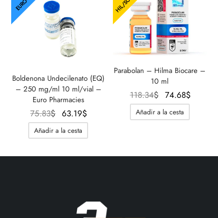
HIL/SOMA
EURO-UE
Parabolan – Hilma Biocare –
Boldenona Undecilenato (EQ)
10 ml
– 250 mg/ml 10 ml/vial –
El precio
El
118.34
$
74.68
$
Euro Pharmacies
original
precio
El
El
Añadir a la cesta
75.83
$
63.19
$
era:
actual
precio
precio
118.34$.
es:
Añadir a la cesta
original
actual
74.68$
era:
es:
75.83$.
63.19$.