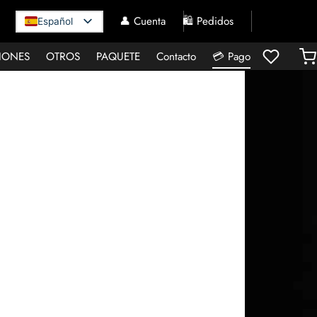
👤 Cuenta
🛍️ Pedidos
Español
IONES
OTROS
PAQUETE
Contacto
💳 Pago