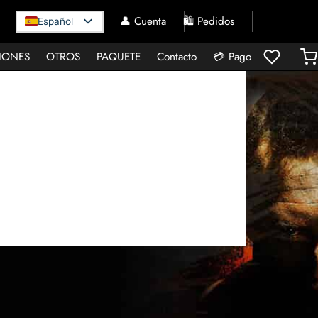
👤 Cuenta
🛍️ Pedidos
Español
IONES
OTROS
PAQUETE
Contacto
💳 Pago