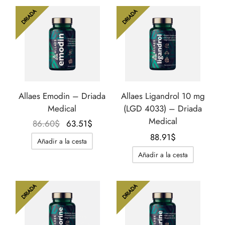
98.15$.
68.13$.
DRIADA
DRIADA
Allaes Emodin – Driada
Allaes Ligandrol 10 mg
Medical
(LGD 4033) – Driada
Medical
El
El
86.60
$
63.51
$
precio
precio
88.91
$
Añadir a la cesta
original
actual
Añadir a la cesta
era:
es:
86.60$.
63.51$.
DRIADA
DRIADA