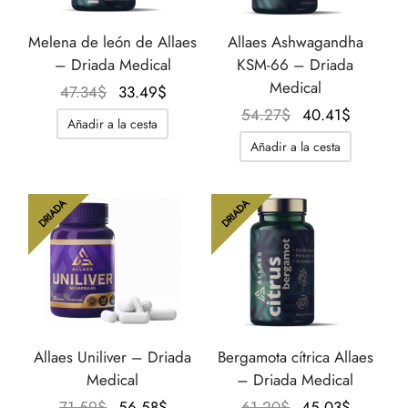
Melena de león de Allaes
Allaes Ashwagandha
– Driada Medical
KSM-66 – Driada
Medical
El
El
47.34
$
33.49
$
precio
precio
El
El
54.27
$
40.41
$
Añadir a la cesta
original
actual
precio
precio
Añadir a la cesta
era:
es:
original
actual
47.34$.
33.49$.
era:
es:
54.27$.
40.41$.
DRIADA
DRIADA
Allaes Uniliver – Driada
Bergamota cítrica Allaes
Medical
– Driada Medical
El
El
El
El
71.59
$
56.58
$
61.20
$
45.03
$