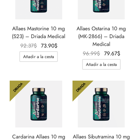
Allaes Mastorine 10 mg
Allaes Ostarina 10 mg
(S23) – Driada Medical
(MK-2866) – Driada
Medical
El
El
92.37
$
73.90
$
precio
precio
El
El
96.99
$
79.67
$
Añadir a la cesta
original
actual
precio
precio
Añadir a la cesta
era:
es:
original
actual
92.37$.
73.90$.
era:
es:
96.99$.
79.67$.
DRIADA
DRIADA
Cardarina Allaes 10 mg
Allaes Sibutramina 10 mg