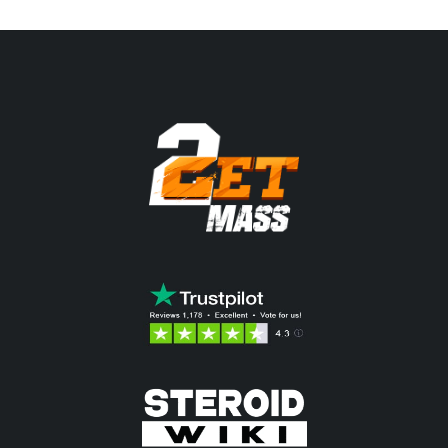
136.25$.
168.58$.
es:
137.41$