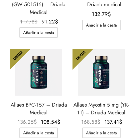
(GW 501516) – Driada
– Driada medical
Medical
132.79
$
El
El
117.78
$
91.22
$
Añadir a la cesta
precio
precio
Añadir a la cesta
original
actual
era:
es:
117.78$.
91.22$.
DRIADA
DRIADA
Allaes BPC-157 – Driada
Allaes Myostin 5 mg (YK-
Medical
11) – Driada Medical
El precio
El precio
El precio
El
136.25
$
108.54
$
168.58
$
137.41
$
original
actual es:
original
precio
Añadir a la cesta
Añadir a la cesta
era:
108.54$.
era:
actual