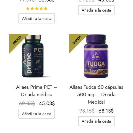
precio
precio
precio
precio
Calificado con
de 5
Añadir a la cesta
original
actual
original
actual
Añadir a la cesta
era:
es:
era:
es:
71.59$.
56.58$.
61.20$.
45.03$.
DRIADA
DRIADA
Allaes Prime PCT –
Allaes Tudca 60 cápsulas
Driada médica
500 mg – Driada
Medical
El
El
62.35
$
45.03
$
precio
precio
El
El
98.15
$
68.13
$
Añadir a la cesta
original
actual
precio
precio
Añadir a la cesta
era:
es:
original
actual
62.35$.
45.03$.
era:
es: