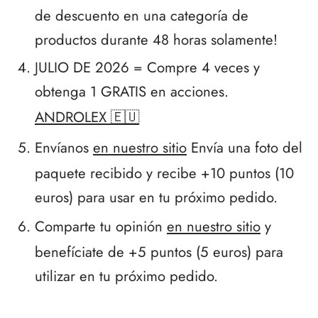
de descuento en una categoría de
IGER / GENETIC 🇪🇺
utamol
notan
epatide (Mounjaro)
productos durante 48 horas solamente!
JULIO DE 2026 = Compre 4 veces y
CO 🇪🇺
ato De Estenbolona
F
torelina GnRH
obtenga 1 GRATIS en acciones.
NON 🇪🇺
nabol Oral
ANDROLEX 🇪🇺
IMA / PHARMACOM INT. 🌍
trol (estanozolol) Oral
Envíanos
en nuestro sitio
Envía una foto del
paquete recibido y recibe +10 puntos (10
euros) para usar en tu próximo pedido.
Comparte tu opinión
en nuestro sitio
y
benefíciate de +5 puntos (5 euros) para
utilizar en tu próximo pedido.