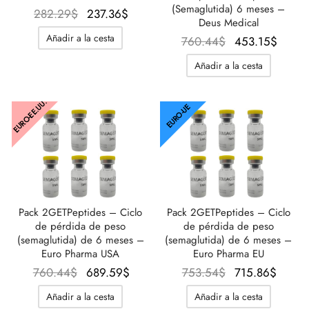
(Semaglutida) 6 meses –
El precio
El precio
282.29
$
237.36
$
Deus Medical
original
actual
Añadir a la cesta
El precio
El pre
760.44
$
453.15
$
era:
es:
original
actual
282.29$.
237.36$.
Añadir a la cesta
era:
453.1
760.44$.
EURO-EE.UU.
EURO-UE
Pack 2GETPeptides – Ciclo
Pack 2GETPeptides – Ciclo
de pérdida de peso
de pérdida de peso
(semaglutida) de 6 meses –
(semaglutida) de 6 meses –
Euro Pharma USA
Euro Pharma EU
El precio
El precio
El precio
El pre
760.44
$
689.59
$
753.54
$
715.86
$
original
actual es:
original
actu
Añadir a la cesta
Añadir a la cesta
era:
689.59$.
era:
es: