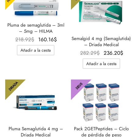
Pluma de semaglutida – 3ml
– 5mg – HILMA
Semalgid 4 mg (Semaglutida)
El precio
El precio
218.92
$
160.16
$
– Driada Medical
original
actual
Añadir a la cesta
El precio
El pr
282.29
$
236.20
$
era:
es:
original
actual
218.92$.
160.16$.
Añadir a la cesta
era:
236.2
282.29$.
DRIADA
DEUS
Pluma Semaglutida 4 mg –
Pack 2GETPeptides – Ciclo
Driada Medical
de pérdida de peso