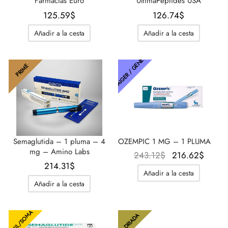
Farmacias Euro
UltimaPeptides USA
125.59
$
126.74
$
Añadir a la cesta
Añadir a la cesta
THAIGER / GENÉTICA
PRIME
Semaglutida – 1 pluma – 4
OZEMPIC 1 MG – 1 PLUMA
mg – Amino Labs
El precio
El pre
243.12
$
216.62
$
214.31
$
original
actual
Añadir a la cesta
era:
216.6
Añadir a la cesta
243.12$.
HIL/SOMA
DRIADA