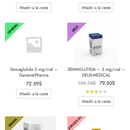
precio
precio
precio
preci
Añadir a la cesta
Añadir a la cesta
original
actual
original
actual
IGER / GENETIC 🇪🇺
utamol
notan
epatide (Mounjaro)
era:
es:
era:
es:
GENERAL
89.87$.
63.37$.
72.59$.
56.46$
DEUS
CO 🇪🇺
ato De Estenbolona
F
torelina GnRH
NON 🇪🇺
nabol Oral
IMA / PHARMACOM INT. 🌍
trol (estanozolol) Oral
Semaglutida 5 mg/vial –
SEMAGLUTIDA – 5 mg/vial –
General-Pharma
DEUS-MEDICAL
El precio
El
126.74
$
79.50
$
72.59
$
original
preci
Calificado
Añadir a la cesta
era:
actual
Añadir a la cesta
126.74$.
es:
79.50$
EURO-EE.UU.
DRIADA