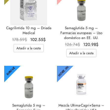
Cagrilintida 10 mg – Driada
Semaglutida 5 mg –
Medical
Farmacias europeas – Uso
doméstico en EE. UU.
El precio
El precio
178.59
$
102.55
$
El precio
El pre
126.74
$
120.98
$
original
actual es:
Añadir a la cesta
original
actual
era:
102.55$.
Añadir a la cesta
era:
120.9
178.59$.
126.74$.
ULTI-EE. UU.
EURO-UE
Semaglutida 5 mg –
Mezcla Ultima-Cagri+Sema –