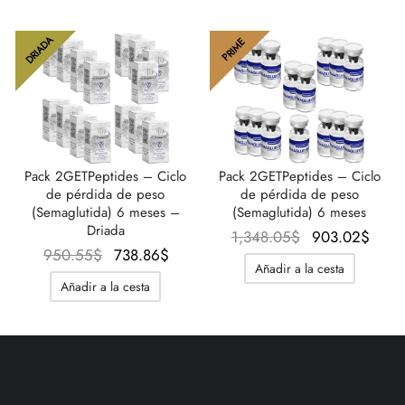
760.44$.
753.54$.
715.8
DRIADA
PRIME
Pack 2GETPeptides – Ciclo
Pack 2GETPeptides – Ciclo
de pérdida de peso
de pérdida de peso
(Semaglutida) 6 meses –
(Semaglutida) 6 meses
Driada
El precio
El p
1,348.05
$
903.02
$
El precio
El precio
950.55
$
738.86
$
original
actua
Añadir a la cesta
original
actual
era:
903.
Añadir a la cesta
era:
es:
1,348.05$.
950.55$.
738.86$.