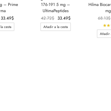
mg – Prime
176-191 5 mg –
Hilma Biocar
rma
UltimaPeptides
mg
El
El
El
El
33.49
$
42.72
$
33.49
$
68.13
$
precio
precio
precio
precio
la cesta
Añadir a la cesta
original
actual
original
actual
Añadir 
era:
es:
era:
es:
53.12$.
33.49$.
42.72$.
33.49$.