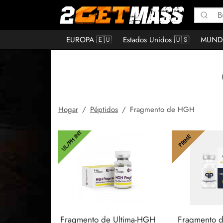
EUROPA 🇪🇺
Estados Unidos 🇺🇸
MUND
Hogar
/
Péptidos
/
Fragmento de HGH
UL/PH INT
PRIME
Fragmento de Ultima-HGH
Fragmento 