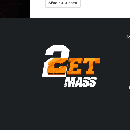
Añadir a la cesta
original
actual
era:
es:
88.91$.
45.03$.
S