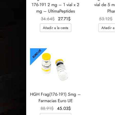
176-191 2 mg – 1 vial x 2
vial de 5 
mg – UltimaPeptides
Pha
El
El
34.64
$
27.71
$
53.12
$
precio
precio
Añadir a la cesta
Añadir a 
original
actual
era:
es:
34.64$.
27.71$.
EURO-UE
HGH Frag(176-191) 5mg –
Farmacias Euro UE
El
El
88.91
$
45.03
$
precio
precio