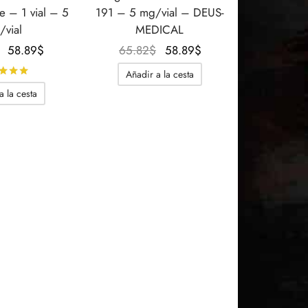
e – 1 vial – 5
191 – 5 mg/vial – DEUS-
/vial
MEDICAL
El
El
El
El
58.89
$
65.82
$
58.89
$
precio
precio
precio
precio
Calificado con
de 5
Añadir a la cesta
original
actual
original
actual
a la cesta
era:
es:
era:
es:
68.13$.
58.89$.
65.82$.
58.89$.