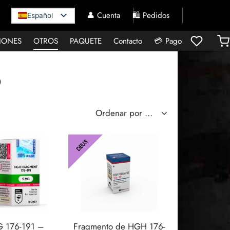
👤 Cuenta
🛍️ Pedidos
Español
IONES
OTROS
PAQUETE
Contacto
💳 Pago
o
DEUS
 176-191 –
Fragmento de HGH 176-