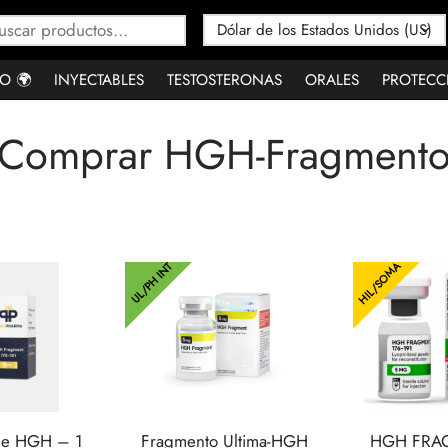
Buscar
por:
O 🌍
INYECTABLES
TESTOSTERONAS
ORALES
PROTECC
Comprar HGH-Fragment
HIL/SOMA
UL/PH INT
de HGH – 1
Fragmento Ultima-HGH
HGH FRAG