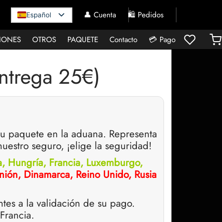
👤 Cuenta
🛍️ Pedidos
Español
IONES
OTROS
PAQUETE
Contacto
💳 Pago
trega 25€)
 tu paquete en la aduana. Representa
uestro seguro, ¡elige la seguridad!
ia, Hungría, Francia, Luxemburgo,
eunión, Dinamarca, Reino Unido, Rusia
ntes a la validación de su pago.
Francia.