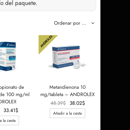
ío del paquete.
ANDROLEX
ropionato de
Metandienona 10
a de 100 mg/ml
mg/tableta – ANDROLEX
DROLEX
El
El
48.39
$
38.02
$
El
El
precio
precio
33.41
$
Añadir a la cesta
precio
precio
original
actual
a la cesta
original
actual
era:
es: