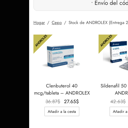
• Envío del có
Hogar
/
Cepo
/
Stock de ANDROLEX (Entrega 
ANDROLEX
ANDROLEX
Clenbuterol 40
Sildenafil 
mcg/tableta – ANDROLEX
ANDR
El
El
36.87
$
27.65
$
42.63
$
precio
precio
Añadir a la cesta
Añadir a 
original
actual
era:
es: