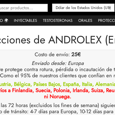
Buscar
por:
O 🌍
INYECTABLES
TESTOSTERONAS
ORALES
PROTECC
cciones de ANDROLEX (En
Costo de envío:
25€
Enviado desde: Europa
 te protege contra rotura, pérdida o incautación de
. Como el 95% de nuestros clientes que confían en n
stria, Bélgica, Países Bajos, España, Italia, Aleman
íos a Finlandia, Suecia, Polonia, Irlanda, Suiza, R
ni Noruega.
las 72 horas (excluidos los fines de semana) siguie
o de tránsito: 4-7 días para Europa, 10-12 días para 