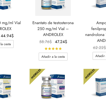
 mg/ml Vial
Enantato de testosterona
Ampol
ROLEX
250 mg/ml Vial –
fenilpro
ANDROLEX
nandrolona
El
El
44.94
$
AND
precio
precio
El
El
58.76
$
47.24
$
la cesta
original
actual
precio
precio
62.22
$
Calificado con
de 5
era:
es:
original
actual
Añadir 
Añadir a la cesta
58.76$.
44.94$.
era:
es:
58.76$.
47.24$.
ANDROLEX
ANDROLEX