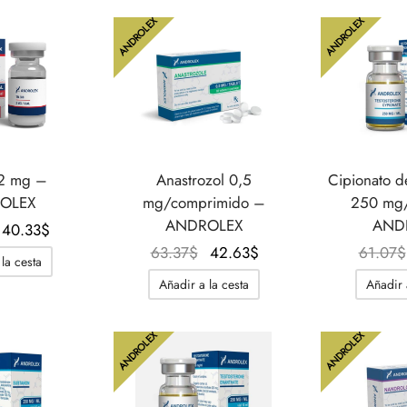
42.63$.
28.81$.
41.48$.
29.96$.
ANDROLEX
ANDROLEX
 2 mg –
Anastrozol 0,5
Cipionato d
OLEX
mg/comprimido –
250 mg/
ANDROLEX
AND
El
El
40.33
$
precio
precio
El
El
63.37
$
42.63
$
61.07
$
la cesta
original
actual
precio
precio
Añadir a la cesta
Añadir 
era:
es:
original
actual
57.61$.
40.33$.
era:
es:
ANDROLEX
ANDROLEX
63.37$.
42.63$.