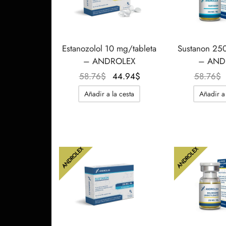
Estanozolol 10 mg/tableta
Sustanon 250
– ANDROLEX
– AND
El
El
58.76
$
44.94
$
58.76
$
precio
precio
Añadir a la cesta
Añadir a 
original
actual
era:
es:
58.76$.
44.94$.
ANDROLEX
ANDROLEX