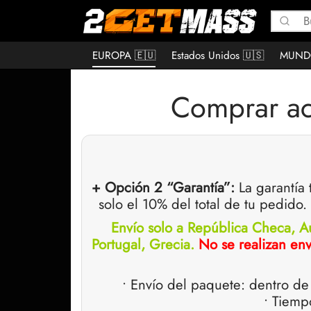
EUROPA 🇪🇺
Estados Unidos 🇺🇸
MUND
Comprar a
+ Opción 2 “Garantía”:
La garantía
solo el 10% del total de tu pedido
Envío solo a República Checa, Au
Portugal, Grecia.
No se realizan env
• Envío del paquete: dentro de 
• Tiemp