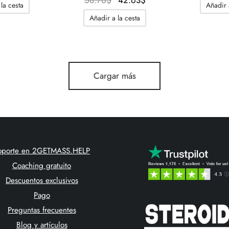
58.76
$
42.63
$
la cesta
Añadir 
original
actual
precio
precio
Añadir a la cesta
era:
es:
original
actual
56.46$.
44.94$.
era:
es:
58.76$.
42.63$.
Cargar más
oporte en 2GETMASS.HELP
Coaching gratuito
Descuentos exclusivos
Pago
Preguntas frecuentes
Blog y artículos