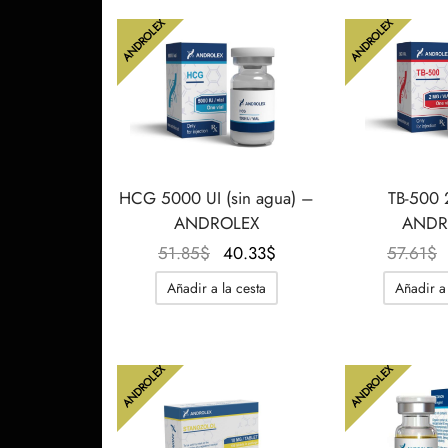
36.87$.
27.65$.
ANDROLEX
ANDROLEX
HCG 5000 UI (sin agua) –
TB-500
ANDROLEX
ANDR
El
El
51.85
$
40.33
$
57.61
$
precio
precio
Añadir a la cesta
Añadir a 
original
actual
era:
es:
51.85$.
40.33$.
ANDROLEX
ANDROLEX