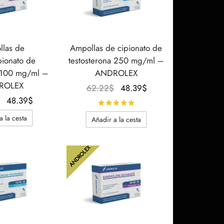
las de
Ampollas de cipionato de
pionato de
testosterona 250 mg/ml –
 100 mg/ml –
ANDROLEX
ROLEX
El
El
62.22
$
48.39
$
El
El
precio
precio
48.39
$
Calificado con
de 5
precio
precio
original
actual
a la cesta
Añadir a la cesta
original
actual
era:
es:
era:
es:
62.22$.
48.39$.
ANDROLEX
62.22$.
48.39$.