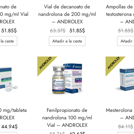
nato de
Vial de decanoato de
Ampollas de
0 mg/ml Vial
nandrolona de 200 mg/ml
testosteron
ROLEX
– ANDROLEX
– AN
El
El
El
El
51.85
$
63.37
$
51.85
$
51.85
$
precio
precio
precio
precio
la cesta
Añadir a la cesta
Añadir 
original
actual
original
actual
era:
es:
era:
es:
ANDROLEX
ANDROLEX
66.83$.
51.85$.
63.37$.
51.85$.
0 mg/tableta
Fenilpropionato de
Mesterolona
ROLEX
nandrolona 100 mg/ml
– AN
Vial – ANDROLEX
El
El
44.94
$
84.11
$
precio
precio
El
El