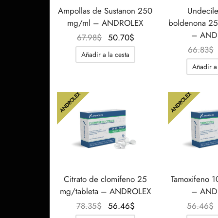
Ampollas de Sustanon 250
Undecile
mg/ml – ANDROLEX
boldenona 25
– AND
El
El
67.98
$
50.70
$
precio
precio
66.83
$
Añadir a la cesta
original
actual
Añadir a 
era:
es:
67.98$.
50.70$.
ANDROLEX
ANDROLEX
Citrato de clomifeno 25
Tamoxifeno 1
mg/tableta – ANDROLEX
– AND
El
El
78.35
$
56.46
$
56.46
$
precio
precio