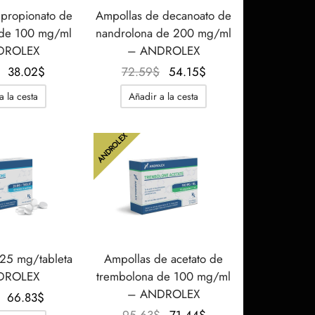
 propionato de
Ampollas de decanoato de
a de 100 mg/ml
nandrolona de 200 mg/ml
DROLEX
– ANDROLEX
El
El
El
El
38.02
$
72.59
$
54.15
$
precio
precio
precio
precio
a la cesta
Añadir a la cesta
original
actual
original
actual
era:
es:
era:
es:
ANDROLEX
51.85$.
38.02$.
72.59$.
54.15$.
 25 mg/tableta
Ampollas de acetato de
DROLEX
trembolona de 100 mg/ml
– ANDROLEX
El
El
66.83
$
precio
precio
El
El