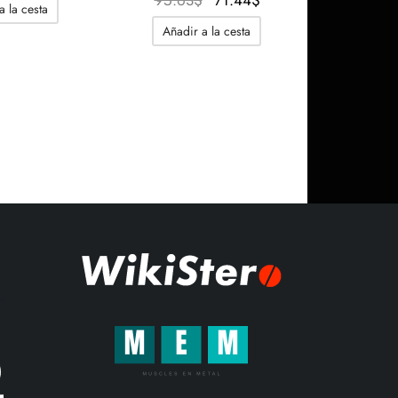
95.63
$
71.44
$
a la cesta
original
actual
precio
precio
Añadir a la cesta
era:
es:
original
actual
84.11$.
66.83$.
era:
es:
95.63$.
71.44$.