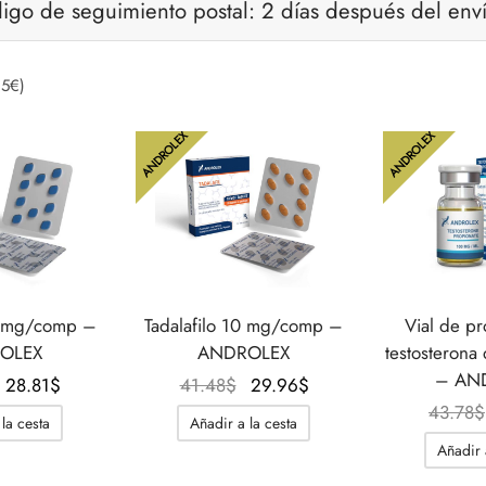
digo de seguimiento postal: 2 días después del env
25€)
ANDROLEX
ANDROLEX
50 mg/comp –
Tadalafilo 10 mg/comp –
Vial de p
OLEX
ANDROLEX
testosteron
– AN
El
El
El
El
28.81
$
41.48
$
29.96
$
precio
precio
precio
precio
43.78
$
la cesta
Añadir a la cesta
original
actual
original
actual
Añadir 
era:
es:
era:
es: