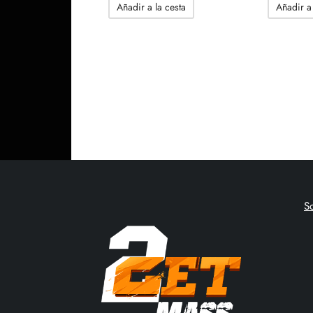
Añadir a la cesta
Añadir a 
original
actual
era:
es:
78.35$.
56.46$.
S