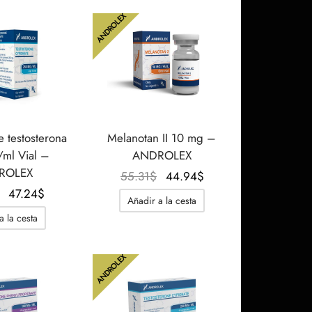
era:
es:
48.39$.
38.02$.
ANDROLEX
43.78$.
33.41$.
e testosterona
Melanotan II 10 mg –
ml Vial –
ANDROLEX
ROLEX
El
El
55.31
$
44.94
$
El
El
precio
precio
47.24
$
Añadir a la cesta
precio
precio
original
actual
a la cesta
original
actual
era:
es:
era:
es:
55.31$.
44.94$.
ANDROLEX
61.07$.
47.24$.