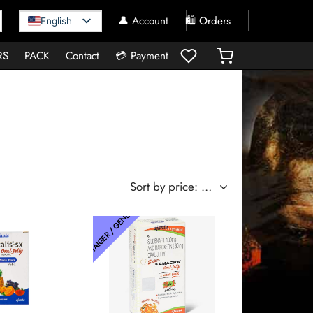
👤 Account
🛍️ Orders
English
RS
PACK
Contact
💳 Payment
THAIGER / GENETIC