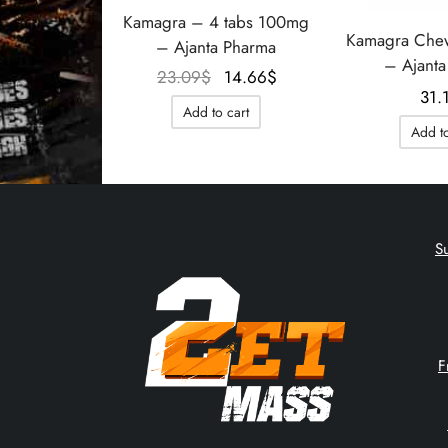
Kamagra – 4 tabs 100mg
Kamagra Che
– Ajanta Pharma
– Ajanta
Le prix
Le prix
23.09
$
14.66
$
31.
initial
actuel
Add to cart
était :
est :
Add to
23.09$.
14.66$.
S
F