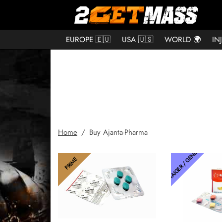
EUROPE 🇪🇺
USA 🇺🇸
WORLD 🌍
IN
Home
/
Buy Ajanta-Pharma
THAIGER / GENETIC
PRIME