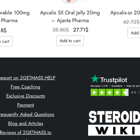
wable 100mg
Apcalis SX Oral Jelly 20mg
Apcalis-sx 20
 Pharma
– Ajanta Pharma
42.72
$
Le prix
Le prix
35.80
$
27.71
$
18
$
Add 
initial
actuel
Add to cart
 cart
était :
est :
35.80$.
27.71$.
upport on 2GETMASS.HELP
Free Coaching
Exclusive Discounts
Payment
requently Asked Questions
Blog and Articles
Reviews of 2GETMASS.to