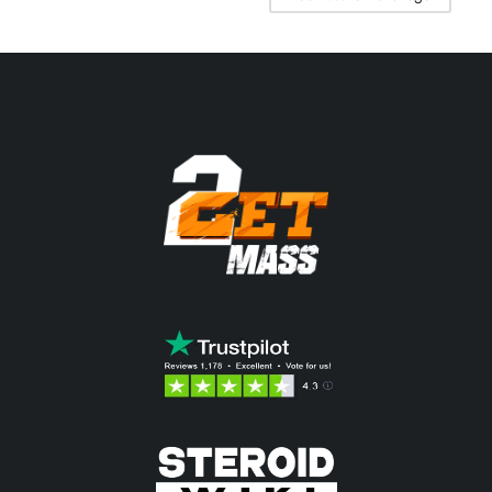
26.42$.
beträgt:
18.38$.