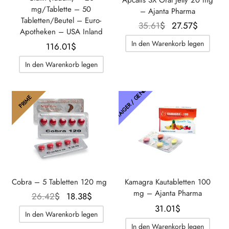
Apcalis SX Oral Jelly 20 mg
mg/Tablette – 50
– Ajanta Pharma
Tabletten/Beutel – Euro-
Der
Der
35.61
$
27.57
$
Apotheken – USA Inland
ursprüngliche
aktuelle
In den Warenkorb legen
116.01
$
Preis war:
Preis
35.61$.
beträgt:
In den Warenkorb legen
27.57$.
THAIGER / GENETIK
PRIME
Cobra – 5 Tabletten 120 mg
Kamagra Kautabletten 100
mg – Ajanta Pharma
Der
Der
26.42
$
18.38
$
31.01
$
ursprüngliche
aktuelle
In den Warenkorb legen
Preis war:
Preis
In den Warenkorb legen