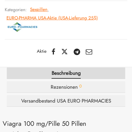
Kategorien:
Sexpillen
,
IGER / GENETIC 🇪🇺
utamol
notan
epatide (Mounjaro)
EURO-PHARMA USA-Aktie (USA-Lieferung 25$)
IGARTIG 🇪🇺
bolonacetat
F
torelin GnRH
NON 🇪🇺
es Turinabol
Aktie
IMA / PHARMACOM INT. 🌍
trol (Stanozolol) Oral
Beschreibung
0
Rezensionen
Versandbestand USA EURO PHARMACIES
Viagra 100 mg/Pille 50 Pillen