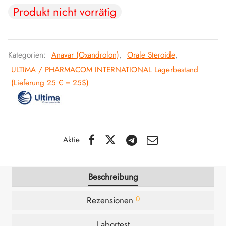
Produkt nicht vorrätig
IGER / GENETIC 🇪🇺
utamol
notan
epatide (Mounjaro)
IGARTIG 🇪🇺
bolonacetat
F
torelin GnRH
Kategorien:
Anavar (Oxandrolon)
,
Orale Steroide
,
ULTIMA / PHARMACOM INTERNATIONAL Lagerbestand
NON 🇪🇺
es Turinabol
(Lieferung 25 € = 25$)
IMA / PHARMACOM INT. 🌍
trol (Stanozolol) Oral
Aktie
Beschreibung
0
Rezensionen
Labortest