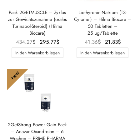
Pack 2GETMUSCLE – Zyklus
Liothyronin-Natrium (T3-
zur Gewichtszunahme (orales
Cytomel) – Hilma Biocare –
Turinabol-Steroid) (Hilma
50 Tabletten –
Biocare)
25 µg/Tablette
Der
Der
Der
Der
434.27
$
295.77
$
41.36
$
21.83
$
ursprüngliche
aktuelle
ursprüngliche
aktuelle
In den Warenkorb legen
In den Warenkorb legen
Preis war:
Preis
Preis war:
Preis
434.27$.
beträgt:
41.36$.
beträgt:
295.77$.
21.83$.
PRIME
2GetStrong Power Gain Pack
– Anavar Oxandrolon – 6
Wochen – PRIME PHARMA