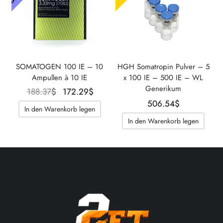
SOMATOGEN 100 IE – 10
HGH Somatropin Pulver – 5
Ampullen à 10 IE
x 100 IE – 500 IE – WL
Generikum
Der
Der
188.37
$
172.29
$
506.54
$
ursprüngliche
aktuelle
In den Warenkorb legen
Preis war:
Preis
In den Warenkorb legen
188.37$.
beträgt:
172.29$.