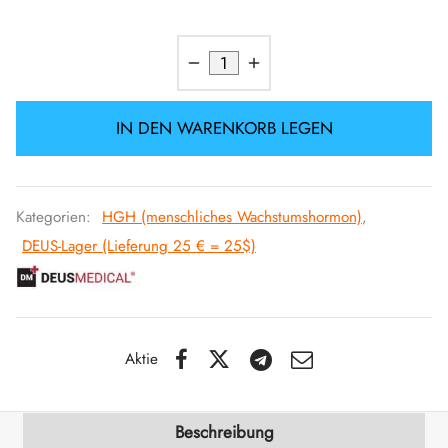
IGER / GENETIC 🇪🇺
utamol
notan
epatide (Mounjaro)
IGARTIG 🇪🇺
bolonacetat
F
torelin GnRH
IN DEN WARENKORB LEGEN
NON 🇪🇺
es Turinabol
IMA / PHARMACOM INT. 🌍
trol (Stanozolol) Oral
Kategorien:
HGH (menschliches Wachstumshormon)
,
DEUS-Lager (Lieferung 25 € = 25$)
Aktie
Beschreibung