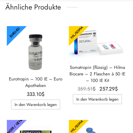
Ähnliche Produkte
HIL/SOMA
EURO-EU
Somatropin (flüssig) – Hilma
Biocare – 2 Flaschen à 50 IE
Eurotropin – 100 IE – Euro
– 100 IE Kit
Apotheken
Der
Der
359.51
$
257.29
$
333.10
$
ursprüngliche
aktuel
In den Warenkorb legen
Preis war:
Prei
In den Warenkorb legen
359.51$.
beträg
THAIGER / GENETIK
257.2
HIL/SOMA