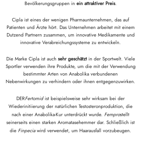
Bevölkerungsgruppen in
ein attraktiver Preis
.
GAS INT. 🌍
OPHARMA-USA 🇺🇸
 🇪🇺 🌍
 Durabolin (Nandrolon Decanoat)
bolan (Trenbolon Hexa)
osteron Enantat
es Dianabol (Methandienon)
hung Aus T3 Und T4
-Gonadotropin
(menschliches Wachstumshormon)
-MGF
ytomel
866 – Ostarine
chtsverlust-Paket
log
e Zahlung Bestätigen
Cipla ist eines der wenigen Pharmaunternehmen, das auf
 🇪🇺 🌍
MA USA 🇺🇸
ma/ SHREE/ POWERBOLIC – Asien 🇺🇸 🌍
abol Injizierbar (Methandienon)
ren
es Testosteron
testin (Fluoxymesteron)
G
de I
halon
41
evothyroxin
77 – Ibutamoren
ezunahmepaket
ewsletter
tcoin
Patienten und Ärzte hört. Das Unternehmen arbeitet mit einem
Dutzend Partnern zusammen, um innovative Medikamente und
ADA 🇪🇺
GAS INT. 🌍
SS-PHARMA 🇪🇺🌍
oidmischung (Injektion)
osteronpropionat
rdrol (Methasteron)
ozol (Femara)
de II
P-2
rutid
rutid
140 – Testolon
t Zur Gewichtszunahme
eine Bestellung Verfolgen
 Kreditkarte
innovative Verabreichungssysteme zu entwickeln.
OPHARMA-EU 🇪🇺
IMA / PHARMACOM INT. 🌍
IMA / PHARMACOM INT. 🌍
eron (Drostanolon) Injektion
osteronphenylpropionat
oidmischung (oral)
adex (Tamoxifen)
chtsverlust
P-6
nk
glutid (Ozempic)
– Mastorin
enpaket
stellung Erhalten
WU
Die Marke Cipla ist auch
sehr geschätzt
in der Sportwelt. Viele
Sportler verwenden ihre Produkte, um die mit der Verwendung
bestimmter Arten von Anabolika verbundenen
ERAL-PHARMA 🇪🇺
ma/ SHREE/ POWERBOLIC – Asien 🇺🇸 🌍
rolonphenylpropionat (NPP)
osteron Sustanon
finil
iron (Mesterolon)
mazeutische
relin
glutid (Ozempic)
epatide (Mounjaro)
 Andarine
aketfotos
MG
Nebenwirkungen zu verhindern oder ihnen entgegenzuwirken.
MA / SOMATROP 🇪🇺
obolan Injizierbar (Methenolon)
osteronundecanoat
yl-Trenbolon (oral)
rschutz
illen
-Fragment
ax
009 – Stenabolic
wertungen
IA
DER
Fertomid
ist beispielsweise sehr wirksam bei der
Wiederinitiierung der natürlichen Testosteronproduktion, die
RMA-EU 🇪🇺
bolone
 T4 / T6
cutan
morelin
1 – Myostin
anküberweisung
nach einer Anabolika-Kur unterdrückt wurde.
Fempro
stellt
seinerseits einen starken Aromatasehemmer dar. Schließlich ist
ME-PHARMA 🇪🇺
tolonacetat (MENT)
es Primobolan (Methenolonacetat)
MS
orelin
osin Alpha
elle (USA)
die
Finpecia
wird verwendet, um Haarausfall vorzubeugen.
SS-PHARMA 🇪🇺🌍
rol Injizierbar (Stanozolol)
ctil (Sibutramin)
arnitin (L-Carnitin)
osin Beta TB-500
VENMO (USA)