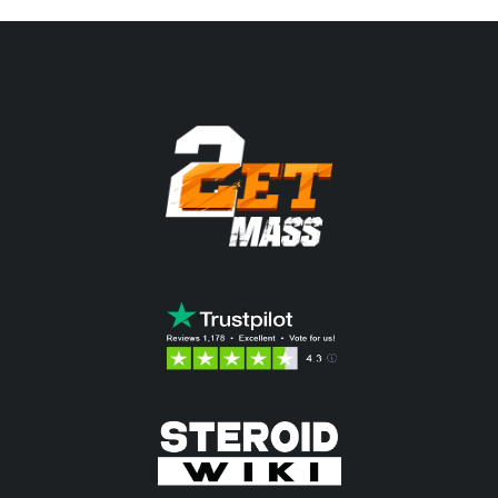
42.63$.
beträgt:
33.41$.