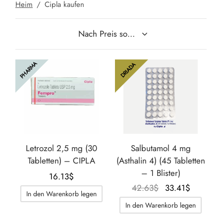
Heim
/
Cipla kaufen
IGER / GENETIC 🇪🇺
utamol
notan
epatide (Mounjaro)
IGARTIG 🇪🇺
bolonacetat
F
torelin GnRH
PHARMA
DRIADA
NON 🇪🇺
es Turinabol
IMA / PHARMACOM INT. 🌍
trol (Stanozolol) Oral
Letrozol 2,5 mg (30
Salbutamol 4 mg
Tabletten) – CIPLA
(Asthalin 4) (45 Tabletten
– 1 Blister)
16.13
$
Der
Der
42.63
$
33.41
$
In den Warenkorb legen
ursprüngliche
aktuelle
In den Warenkorb legen
Preis war:
Preis