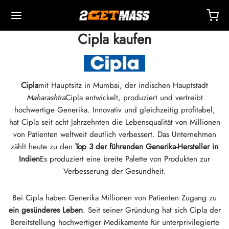
Cipla kaufen
Cipla
mit Hauptsitz in Mumbai, der indischen Hauptstadt
Maharashtra
Cipla entwickelt, produziert und vertreibt
Back
Back
Back
Back
Back
Back
Back
Back
Back
Back
Back
Back
Back
Back
Back
Back
Back
Back
Back
hochwertige Generika. Innovativ und gleichzeitig profitabel,
hat Cipla seit acht Jahrzehnten die Lebensqualität von Millionen
von Patienten weltweit deutlich verbessert. Das Unternehmen
OPA 🇪🇺
 🇺🇸
T 🌍
EKTIERBARE
eron (Drostanolon) Injektion
nbolone
osteron
DLICHE
 T4 / T6
UTZ
ERE
ktionszubehör
ide I
ide II
chtsverlust
MS
K
akt
Zahlung
zählt heute zu den
Top 3 der führenden Generika-Hersteller in
Indien
Es produziert eine breite Palette von Produkten zur
and, Lieferung & Einzelhandel Durch Lager
and, Lieferung & Einzelhandel Durch Lager
and, Lieferung & Einzelhandel Durch Lager
stosteroncypionat (DHB)
eron (Drostanolone) Enanthate
bolonacetat
osteronbasis (Suspension)
rol (Oxymetholon) Oral
ytomel
idex (Anastrozol)
ktionszubehör
tzen Zur Intramuskulären Injektion
r
 GRF 1-29
buterol
-105
-Aging-Packung
upport-Center
ungsarten
Verbesserung der Gesundheit.
ntizität
ntizität
ntizität
rol (Oxymetholon) Injektion
eron (Drostanolone) Propionat
bolon-Basis
osteroncreme
ar (Oxandrolon)
evothyroxin
id (Clomiphen)
treibend
tzen Zur Subkutanen Injektion
157
TER-C
ctil (Sibutramin)
0516 – Cardarine
auerpaket
oaching
ern Sie Sich Einen Rabatt
Bei Cipla haben Generika Millionen von Patienten Zugang zu
ein gesünderes Leben
. Seit seiner Gründung hat sich Cipla der
ROLEX 🇪🇺
GAS 🇺🇸
GAS INT. 🌍
enon (Equipoise)
bolon Enantat
osteroncypionat
buterol
estan (Aromasin)
Blutoxygenierung
eriostatisches Wasser
ocin
utamol
– Ligandrol
tpaket
Q – Häufig Gestellte Fragen
e Bestellung Bezahlen
Bereitstellung hochwertiger Medikamente für unterprivilegierte