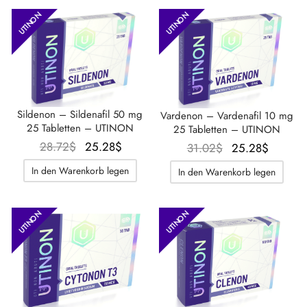
UTINON
UTINON
Sildenon – Sildenafil 50 mg
Vardenon – Vardenafil 10 mg
25 Tabletten – UTINON
25 Tabletten – UTINON
Der
Der
28.72
$
25.28
$
Der
Der
31.02
$
25.28
$
ursprüngliche
aktuelle
ursprüngliche
aktuell
In den Warenkorb legen
In den Warenkorb legen
Preis war:
Preis
Preis war:
Preis
28.72$.
beträgt:
31.02$.
beträgt
25.28$.
25.28$
UTINON
UTINON