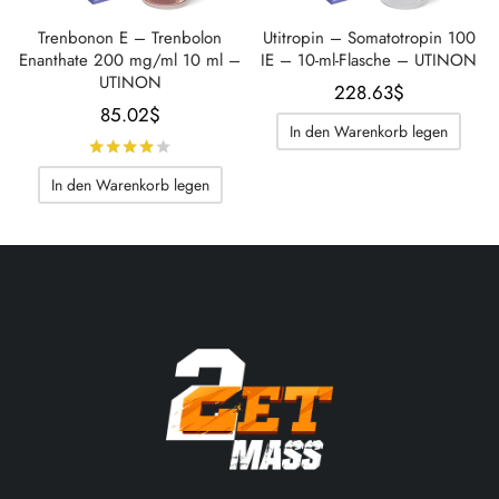
Trenbonon E – Trenbolon
Utitropin – Somatotropin 100
Enanthate 200 mg/ml 10 ml –
IE – 10-ml-Flasche – UTINON
UTINON
228.63
$
85.02
$
In den Warenkorb legen
Bewertet mit
von 5
In den Warenkorb legen