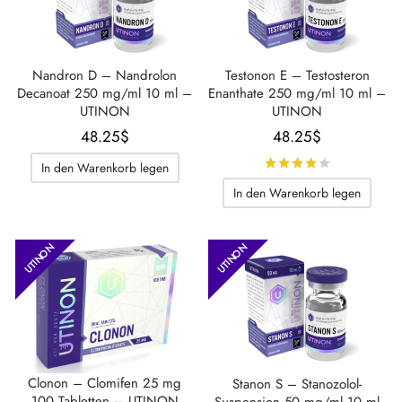
Nandron D – Nandrolon
Testonon E – Testosteron
Decanoat 250 mg/ml 10 ml –
Enanthate 250 mg/ml 10 ml –
UTINON
UTINON
48.25
$
48.25
$
Bewertet m
In den Warenkorb legen
In den Warenkorb legen
UTINON
UTINON
Clonon – Clomifen 25 mg
Stanon S – Stanozolol-
100 Tabletten – UTINON