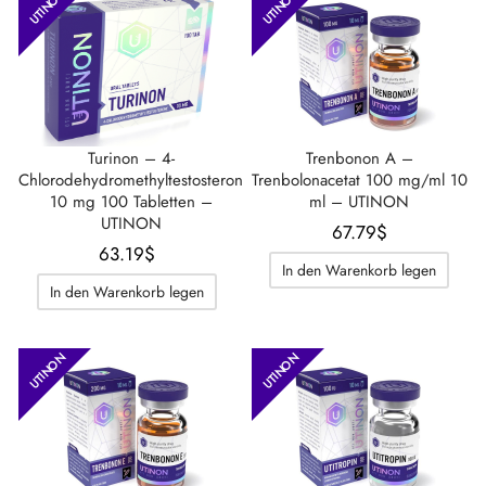
UTINON
UTINON
Turinon – 4-
Trenbonon A –
Chlorodehydromethyltestosteron
Trenbolonacetat 100 mg/ml 10
10 mg 100 Tabletten –
ml – UTINON
UTINON
67.79
$
63.19
$
In den Warenkorb legen
In den Warenkorb legen
UTINON
UTINON