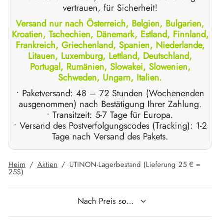
vertrauen, für Sicherheit!
Versand nur nach Österreich, Belgien, Bulgarien,
IGER / GENETIC 🇪🇺
utamol
notan
epatide (Mounjaro)
Kroatien, Tschechien, Dänemark, Estland, Finnland,
Frankreich, Griechenland, Spanien, Niederlande,
IGARTIG 🇪🇺
bolonacetat
F
torelin GnRH
Litauen, Luxemburg, Lettland, Deutschland,
Portugal, Rumänien, Slowakei, Slowenien,
NON 🇪🇺
es Turinabol
Schweden, Ungarn, Italien.
• Paketversand: 48 – 72 Stunden (Wochenenden
IMA / PHARMACOM INT. 🌍
trol (Stanozolol) Oral
ausgenommen) nach Bestätigung Ihrer Zahlung.
• Transitzeit: 5-7 Tage für Europa.
• Versand des Postverfolgungscodes (Tracking): 1-2
Tage nach Versand des Pakets.
Heim
/
Aktien
/
UTINON-Lagerbestand (Lieferung 25 € =
25$)