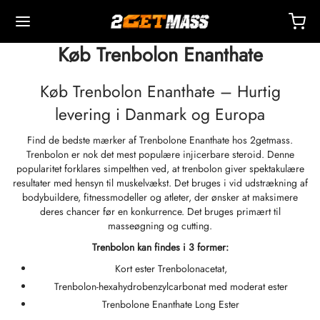
Køb Trenbolon Enanthate
Køb Trenbolon Enanthate – Hurtig
levering i Danmark og Europa
Find de bedste mærker af Trenbolone Enanthate hos 2getmass.
Back
Back
Back
Back
Back
Back
Back
Back
Back
Back
Back
Back
Back
Back
Back
Back
Back
Back
Back
Trenbolon er nok det mest populære injicerbare steroid. Denne
popularitet forklares simpelthen ved, at trenbolon giver spektakulære
resultater med hensyn til muskelvækst. Det bruges i vid udstrækning af
OPA 🇪🇺
 🇺🇸
DEN 🌍
EKTIVER
eron (Drostanolon) Injektion
boloner
TOSTERONER
DTLIGE
 T4 / T6
KYTTELSE
DRE
ktionstilbehør
ider I
ider II
ttab
MS
KE
akte
etaling
bodybuildere, fitnessmodeller og atleter, der ønsker at maksimere
deres chancer før en konkurrence. Det bruges primært til
masseøgning og cutting.
endelse, Levering Og Detailhandel Via Lager
endelse, Levering Og Detailhandel Via Lager
endelse, Levering Og Detailhandel Via Lager
stosteroncypionat (DHB)
eron (Drostanolon) Enanthate
bolonacetat
osteronbase (suspension)
rol (Oxymetholon) Oral
ytomel
idex (Anastrozol)
tionstilbehør
ter Til Intramuskulær Injektion
r
 GRF 1-29
buterol
-105
-Aging Pakke
upportcenter
lingsmetoder
Trenbolon kan findes i 3 former:
hed
hed
hed
rol (Oxymetholon) Injektion
eron (Drostanolon) Propionat
bolonbase
osteroncreme
ar (Oxandrolon)
evothyroxin
id (Clomiphene)
drivende Middel
ter Til Subkutan Injektion
157
-C
ctil (Sibutramin)
0516 – Cardarine
ldenhedspakke
oaching
abat
Kort ester Trenbolonacetat,
Trenbolon-hexahydrobenzylcarbonat med moderat ester
ROLEX 🇪🇺
GAS 🇺🇸
GAS INT. 🌍
enone (Equipoise)
bolon Enanthate
osteron Cypionat
buterol
estan (Aromasin)
Blodiltning
riostatisk Vand
ocin
utamol
– Ligandrol
tpakke
Q – Ofte Stillede Spørgsmål
l For Min Ordre
Trenbolone Enanthate Long Ester