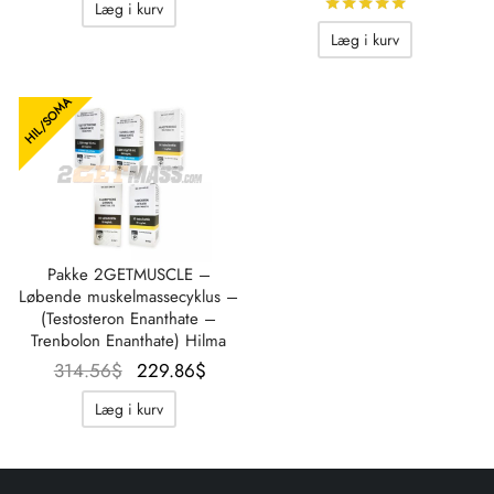
Bedømt
ud
Læg i kurv
307.64$.
235.34$.
247.55$.
211.1
Læg i kurv
HIL/SOMA
Pakke 2GETMUSCLE –
Løbende muskelmassecyklus –
(Testosteron Enanthate –
Trenbolon Enanthate) Hilma
Oprindelig
Aktuel
314.56
$
229.86
$
pris var:
pris er:
Læg i kurv
314.56$.
229.86$.