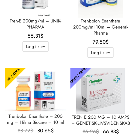
Tren-E 200mg/ml – UNIK-
Trenbolon Enanthate
PHARMA
200mg/ml 10ml – General-
Pharma
55.31
$
79.50
$
Læg i kurv
Læg i kurv
THAIGER / GENETISK
HIL/SOMA
Trenbolon Enanthate – 200
TREN E 200 MG – 10 AMPS
mg – Hilma Biocare – 10 ml
– GENETISK-LIVSVIDENSKAB
Oprindelig
Aktuel
88.72
$
80.65
$
Oprindelig
Aktuel
85.26
$
66.83
$