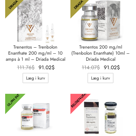
DRIADA
DRIADA
Trenentos – Trenbolon
Trenentos 200 mg/ml
Enanthate 200 mg/ml – 10
(Trenbolon Enanthate) 10ml –
amps à 1 ml – Driada Medical
Driada Medical
Oprindelig
Aktuel
Oprindelig
Aktue
111.76
$
91.02
$
114.07
$
91.02
$
pris var:
pris er:
pris var:
pris er
Læg i kurv
Læg i kurv
111.76$.
91.02$.
114.07$.
91.02$
BELGIEN-USA
UL/PH INT