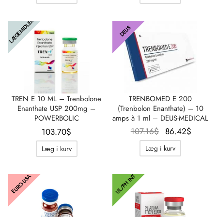
108.31$.
67.98$.
107.16$.
85.26$
LÆGEMIDLER
DEUS
TREN E 10 ML – Trenbolone
TRENBOMED E 200
Enanthate USP 200mg –
(Trenbolon Enanthate) – 10
POWERBOLIC
amps à 1 ml – DEUS-MEDICAL
Oprindelig
Aktue
107.16
$
86.42
$
103.70
$
pris var:
pris er
Læg i kurv
Læg i kurv
107.16$.
86.42$
UL/PH INT
EURO-USA