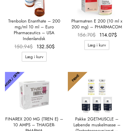
Trenbolon Enanthate – 200
Pharmatren E 200 (10 ml x
mg/ml 10 ml – Euro
200 mg) – PHARMACOM
Pharmaceutics – USA
Oprindelig
Aktu
156.70
$
114.07
$
Indenlandsk
pris var:
pris e
Læg i kurv
Oprindelig
Aktuel
150.94
$
132.50
$
156.70$.
114.0
pris var:
pris er:
Læg i kurv
150.94$.
132.50$.
THAIGER / GENETISK
PRIME
FINAREX 200 MG (TREN E) –
Pakke 2GETMUSCLE –
10 AMPS – THAIGER-
Løbende muskelmasse –
PHARMA
(Testosteroncypionat –