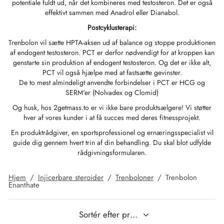
potentiale fuldt ud, når det kombineres med testosteron. Det er også
effektivt sammen med Anadrol eller Dianabol.
IGER / GENETIC 🇪🇺
utamol
notan
epatide (Mounjaro)
Postcyklusterapi:
Trenbolon vil sætte HPTA-aksen ud af balance og stoppe produktionen
 🇪🇺
bolonacetat
F
torelin GnRH
af endogent testosteron. PCT er derfor nødvendigt for at kroppen kan
genstarte sin produktion af endogent testosteron. Og det er ikke alt,
PCT vil også hjælpe med at fastsætte gevinster.
NON 🇪🇺
 Turinabol
De to mest almindeligt anvendte forbindelser i PCT er HCG og
SERM'er (Nolvadex og Clomid)
IMA / PHARMACOM INT. 🌍
trol (Stanozolol) Oral
Og husk, hos 2getmass.to er vi ikke bare produktsælgere! Vi støtter
hver af vores kunder i at få succes med deres fitnessprojekt.
En produktrådgiver, en sportsprofessionel og ernæringsspecialist vil
guide dig gennem hvert trin af din behandling. Du skal blot udfylde
rådgivningsformularen.
Hjem
/
Injicerbare steroider
/
Trenboloner
/
Trenbolon
Enanthate