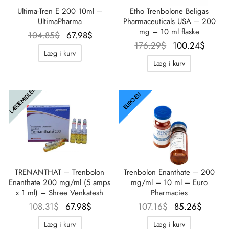
Ultima-Tren E 200 10ml –
Etho Trenbolone Beligas
UltimaPharma
Pharmaceuticals USA – 200
mg – 10 ml flaske
Oprindelig
Aktuel
104.85
$
67.98
$
Oprindelig
Aktu
176.29
$
100.24
$
pris var:
pris er:
Læg i kurv
pris var:
pris 
104.85$.
67.98$.
Læg i kurv
176.29$.
100.2
LÆGEMIDLER
EURO-EU
TRENANTHAT – Trenbolon
Trenbolon Enanthate – 200
Enanthate 200 mg/ml (5 amps
mg/ml – 10 ml – Euro
x 1 ml) – Shree Venkatesh
Pharmacies
Oprindelig
Aktuel
Oprindelig
Aktue
108.31
$
67.98
$
107.16
$
85.26
$
pris var:
pris er:
pris var:
pris er
Læg i kurv
Læg i kurv