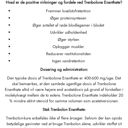
Hvad er de positive virkninger og fordele ved Trenbolone Enanthate?
GAS INT. 🌍
OPHARMA-USA 🇺🇸
 🇪🇺 🌍
 Durabolin (Nandrolon Decanoat)
bolan (Trenbolon Hexa)
osteron Enanthate
 Dianabol (Methandienone)
det T3/T4
-Gonadotropin
(menneskelige Væksthormoner)
-MGF
ytomel
866 – Ostarine
tabspakke
log
æft Min Betaling
Fremmer kvælstofretention
Øger proteinsyntesen
 🇪🇺 🌍
MA USA 🇺🇸
aceutisk/ SHREE/ POWERBOLIC – Asien 🇺🇸
abol Injicerbar (Methandienone)
ren
 Testosteron
testin (Fluoxymesteron)
G
der I
halon
41
evothyroxin
77 – Ibutamoren
eforstærkningspakke
yhedsbrev
tcoin
Øger antallet af røde blodlegemer i blodet
Udvikler udholdenhed
ADA 🇪🇺
GAS INT. 🌍
idblanding (injektion)
osteronpropionat
rdrol (Methasteron)
ozol (Femara)
der II
P-2
rutide
rutide
140 – Testolone
 Mass Gain Pack
por Min Ordre
 Kreditkort
Øger styrken
SS-PHARMA 🇪🇺🌍
Opbygger muskler
OPHARMA-EU 🇪🇺
IMA / PHARMACOM INT. 🌍
eron (Drostanolon) Injektion
osteron Phenylpropionat
oidblanding (oral)
adex (Tamoxifen)
tab
P-6
nk
glutid (Ozempic)
– Mastorin
epakke
dre Modtaget
WU
Reducerer restitutionstiden
IMA / PHARMACOM INT. 🌍
Ingen vandretention
ERAL-PHARMA 🇪🇺
aceutisk/ SHREE/ POWERBOLIC – Asien 🇺🇸
rolonphenylpropionat (NPP)
osteron Sustanon
finil
iron (Mesterolon)
aceutisk
relin
glutid (Ozempic)
epatide (Mounjaro)
 Andarine
akkebilleder
MG
Dosering og administration:
Den typiske dosis af Trenbolone Enanthate er 400-600 mg/uge. Det
MA / SOMATROP 🇪🇺
obolan Injicerbar (Methenolon)
osteronundecanoat
yl-Trenbolon (oral)
rbeskyttelse
ller
-Fragment
ax
009 – Stenabolsk
meldelser
IA
skal bemærkes, at den samlede ugentlige dosis af Trenbolone
Enanthate altid vil være højere end acetatdosis på grund af forskellen i
molekylvægt mellem de to estere. Trenbolone Enanthate indeholder 20
RMA-EU 🇪🇺
boloner
 T4 / T6
cutane
morelin
1 – Myostin
ankoverførsel
% mindre aktivt steroid for samme volumen som acetatversionen.
Stak Trenbolon Enanthate:
ME-PHARMA 🇪🇺
tolonacetat (MENT)
 Primobolan (Methenolonacetat)
MS
orelin
osin Alpha
elle (USA)
Trenbolon-kure anbefales ikke af flere årsager. Selvom der kan opnås
betydelige gevinster ved at bruge Trenbolon alene, udvikler stoffet sit
SS-PHARMA 🇪🇺🌍
rol Injicerbar (Stanozolol)
ctil (Sibutramin)
arnitin (L-Carnitin)
osin Beta TB-500
VENMO (USA)