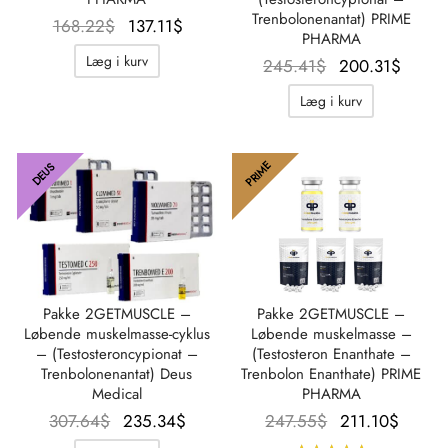
Trenbolonenantat) PRIME
Oprindelig
Aktuel
168.22
$
137.11
$
PHARMA
pris var:
pris er:
Læg i kurv
Oprindelig
Aktu
245.41
$
200.31
$
168.22$.
137.11$.
pris var:
pris 
Læg i kurv
245.41$.
200.3
PRIME
DEUS
Pakke 2GETMUSCLE –
Pakke 2GETMUSCLE –
Løbende muskelmasse-cyklus
Løbende muskelmasse –
– (Testosteroncypionat –
(Testosteron Enanthate –
Trenbolonenantat) Deus
Trenbolon Enanthate) PRIME
Medical
PHARMA
Oprindelig
Aktuel
Oprindelig
Aktue
307.64
$
235.34
$
247.55
$
211.10
$
pris var:
pris er:
pris var:
pris e