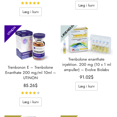
pris var:
pris er:
pris var:
pris er
Bedømt
ud af 5
Læg i kurv
88.72$.
80.65$.
85.26$.
66.83$
Læg i kurv
LÆGEMIDLER
UTINON
Trenbolone enanthate
injektion. 200 mg (10 x 1 ml
Trenbonon E – Trenbolone
ampuller) – Evolve Biolabs
Enanthate 200 mg/ml 10ml –
91.02
$
UTINON
85.26
$
Læg i kurv
Bedømt
ud af 5
Læg i kurv