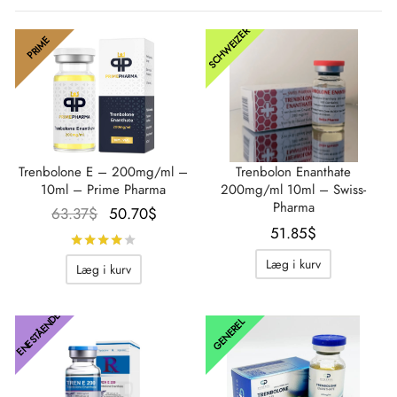
SCHWEIZER
PRIME
Trenbolone E – 200mg/ml –
Trenbolon Enanthate
10ml – Prime Pharma
200mg/ml 10ml – Swiss-
Pharma
Oprindelig
Aktuel
63.37
$
50.70
$
51.85
$
pris var:
pris er:
Bedømt
ud af 5
63.37$.
50.70$.
Læg i kurv
Læg i kurv
ENESTÅENDE
GENEREL