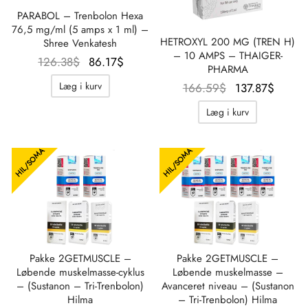
PARABOL – Trenbolon Hexa
76,5 mg/ml (5 amps x 1 ml) –
HETROXYL 200 MG (TREN H)
Shree Venkatesh
– 10 AMPS – THAIGER-
Oprindelig
Aktuel
126.38
$
86.17
$
PHARMA
pris var:
pris er:
Læg i kurv
Oprindelig
Aktue
166.59
$
137.87
$
126.38$.
86.17$.
pris var:
pris e
Læg i kurv
166.59$.
137.87
HIL/SOMA
HIL/SOMA
Pakke 2GETMUSCLE –
Pakke 2GETMUSCLE –
Løbende muskelmasse-cyklus
Løbende muskelmasse –
– (Sustanon – Tri-Trenbolon)
Avanceret niveau – (Sustanon
Hilma
– Tri-Trenbolon) Hilma