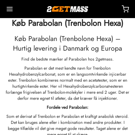
Køb Parabolan (Trenbolon Hexa)
Køb Parabolan (Trenbolone Hexa) –
Hurtig levering i Danmark og Europa
Find de bedste mærker af Parabolan hos 2getmass.
Back
Back
Back
Back
Back
Back
Back
Back
Back
Back
Back
Back
Back
Back
Back
Back
Back
Back
Back
Parabolan er det mest kendte navn for Trenbolon
Hexahydrobenzylcarbonat, som er en langsomtvirkende injicerbar
OPA 🇪🇺
 🇺🇸
DEN 🌍
EKTIVER
eron (Drostanolon) Injektion
boloner
TOSTERONER
DTLIGE
 T4 / T6
KYTTELSE
DRE
ktionstilbehør
ider I
ider II
ttab
MS
KE
akte
etaling
ester. Trenbolon kombineres normalt med en acetatester, som er en
hurtigtvirkende ester. Her vil Hexahydrobenzylcarbonat-esteren
forlænge frigivelsen af Trenbolon-molekyler i mere end 2 uger. Det er
endelse, Levering Og Detailhandel Via Lager
endelse, Levering Og Detailhandel Via Lager
endelse, Levering Og Detailhandel Via Lager
stosteroncypionat (DHB)
eron (Drostanolon) Enanthate
bolonacetat
osteronbase (suspension)
rol (Oxymetholon) Oral
ytomel
idex (Anastrozol)
tionstilbehør
ter Til Intramuskulær Injektion
r
 GRF 1-29
buterol
-105
-Aging Pakke
upportcenter
lingsmetoder
derfor mere egnet til atleter, da det kræver få injektioner.
Fordele ved Parabolan:
hed
hed
hed
rol (Oxymetholon) Injektion
eron (Drostanolon) Propionat
bolonbase
osteroncreme
ar (Oxandrolon)
evothyroxin
id (Clomiphene)
drivende Middel
ter Til Subkutan Injektion
157
-C
ctil (Sibutramin)
0516 – Cardarine
ldenhedspakke
oaching
abat
Som et derivat af Trenbolon er Parabolan et kraftigt anabolsk steroid.
Det kan bruges alene eller i kombination med andre produkter. I
ROLEX 🇪🇺
GAS 🇺🇸
GAS INT. 🌍
enone (Equipoise)
bolon Enanthate
osteron Cypionat
buterol
estan (Aromasin)
Blodiltning
riostatisk Vand
ocin
utamol
– Ligandrol
tpakke
Q – Ofte Stillede Spørgsmål
l For Min Ordre
begge tilfælde vil det give meget gode resultater. Taget alene er det
mere egnet til at skære.