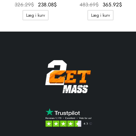
Oprindelig
Aktuel
Oprindelig
Aktu
326.29
$
238.08
$
483.69
$
365.92
$
pris var:
pris er:
pris var:
pris 
Læg i kurv
Læg i kurv
326.29$.
238.08$.
483.69$.
365.9