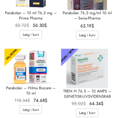
Parabolan – 10 ml 76,5 mg –
Parabolan 76,5 mg/ml 10 ml
Prime Pharma
– Swiss-Pharma
Oprindelig
Aktuel
82.72
$
56.30
$
63.19
$
pris var:
pris er:
Læg i kurv
Læg i kurv
82.72$.
56.30$.
THAIGER / GENETISK
HIL/SOMA
Parabolan – Hilma Biocare –
TREN H 76.5 – 10 AMPS –
10 ml
GENETISK-LIVSVIDENSKAB
Oprindelig
Aktuel
118.34
$
74.68
$
Oprindelig
Aktuel
85.02
$
64.34
$
pris var:
pris er:
pris var:
pris er
Læg i kurv
Læg i kurv
118.34$.
74.68$.
85.02$.
64.34$