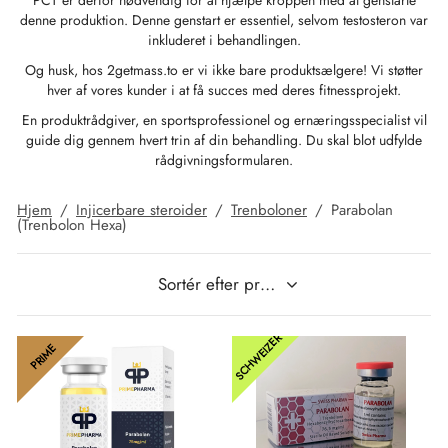
PCT er derfor nødvendig for at hjælpe kroppen med at genstarte
denne produktion. Denne genstart er essentiel, selvom testosteron var
inkluderet i behandlingen.
IGER / GENETIC 🇪🇺
utamol
notan
epatide (Mounjaro)
Og husk, hos 2getmass.to er vi ikke bare produktsælgere! Vi støtter
hver af vores kunder i at få succes med deres fitnessprojekt.
 🇪🇺
bolonacetat
F
torelin GnRH
En produktrådgiver, en sportsprofessionel og ernæringsspecialist vil
guide dig gennem hvert trin af din behandling. Du skal blot udfylde
NON 🇪🇺
 Turinabol
rådgivningsformularen.
IMA / PHARMACOM INT. 🌍
trol (Stanozolol) Oral
Hjem
/
Injicerbare steroider
/
Trenboloner
/
Parabolan
(Trenbolon Hexa)
SCHWEIZER
PRIME