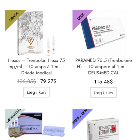
DRIADA
DEUS
Hexos – Trenbolon Hexa 75
PARAMED 76.5 (Trenbolone
mg/ml – 10 amps à 1 ml –
H) – 10 ampere af 1 ml –
Driada Medical
DEUS-MEDICAL
Oprindelig
Aktuel
106.85
$
79.27
$
115.48
$
pris var:
pris er:
Læg i kurv
Læg i kurv
106.85$.
79.27$.
THAIGER / GENETISK
LÆGEMIDLER