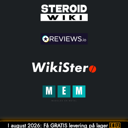
I august 2026: Få GRATIS levering på lager
🇪🇺