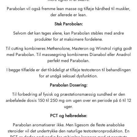
Parabolan vil også fremme lean masse og tilføje hårdhed til muskler,
GAS INT. 🌍
OPHARMA-USA 🇺🇸
 🇪🇺 🌍
 Durabolin (Nandrolon Decanoat)
bolan (Trenbolon Hexa)
osteron Enanthate
 Dianabol (Methandienone)
det T3/T4
-Gonadotropin
(menneskelige Væksthormoner)
-MGF
ytomel
866 – Ostarine
tabspakke
log
æft Min Betaling
der allerede er lean.
Stak Parobolan:
 🇪🇺 🌍
MA USA 🇺🇸
aceutisk/ SHREE/ POWERBOLIC – Asien 🇺🇸
abol Injicerbar (Methandienone)
ren
 Testosteron
testin (Fluoxymesteron)
G
der I
halon
41
evothyroxin
77 – Ibutamoren
eforstærkningspakke
yhedsbrev
tcoin
Selvom det kan tages alene, kan Parabolan stables med andre
produkter for at maksimere fordelene.
ADA 🇪🇺
GAS INT. 🌍
idblanding (injektion)
osteronpropionat
rdrol (Methasteron)
ozol (Femara)
der II
P-2
rutide
rutide
140 – Testolone
 Mass Gain Pack
por Min Ordre
 Kreditkort
Til cutting kombineres Methenolone, Masteron og Winstrol rigtig godt
SS-PHARMA 🇪🇺🌍
med Parabolan. Til masseøgning kombineres Dianabol eller Anadrol
OPHARMA-EU 🇪🇺
IMA / PHARMACOM INT. 🌍
eron (Drostanolon) Injektion
osteron Phenylpropionat
oidblanding (oral)
adex (Tamoxifen)
tab
P-6
nk
glutid (Ozempic)
– Mastorin
epakke
dre Modtaget
WU
perfekt med Parabolan.
IMA / PHARMACOM INT. 🌍
I begge tilfælde er det tilrådeligt at tilføje testosteron til behandlingen
ERAL-PHARMA 🇪🇺
aceutisk/ SHREE/ POWERBOLIC – Asien 🇺🇸
rolonphenylpropionat (NPP)
osteron Sustanon
finil
iron (Mesterolon)
aceutisk
relin
glutid (Ozempic)
epatide (Mounjaro)
 Andarine
akkebilleder
MG
for at undgå seksuel dysfunktion.
Parabolan Dosering:
MA / SOMATROP 🇪🇺
obolan Injicerbar (Methenolon)
osteronundecanoat
yl-Trenbolon (oral)
rbeskyttelse
ller
-Fragment
ax
009 – Stenabolsk
meldelser
IA
Til forbedring af fysisk og præstationsmæssig sundhed er den
anbefalede dosis 150 til 250 mg om ugen over en periode på 6 til 12
RMA-EU 🇪🇺
boloner
 T4 / T6
cutane
morelin
1 – Myostin
ankoverførsel
uger.
PCT og helbredelse:
ME-PHARMA 🇪🇺
tolonacetat (MENT)
 Primobolan (Methenolonacetat)
MS
orelin
osin Alpha
elle (USA)
Parabolan aromatiserer ikke. Men ligesom de fleste anabolske
steroider vil det undertrykke den naturlige testosteronproduktion. En
SS-PHARMA 🇪🇺🌍
rol Injicerbar (Stanozolol)
ctil (Sibutramin)
arnitin (L-Carnitin)
osin Beta TB-500
VENMO (USA)