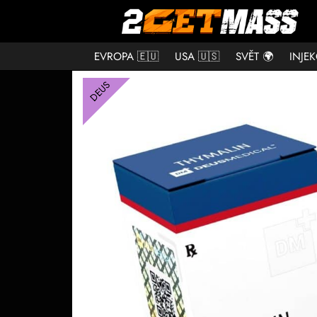
EVROPA 🇪🇺
USA 🇺🇸
SVĚT 🌍
INJE
DEUS