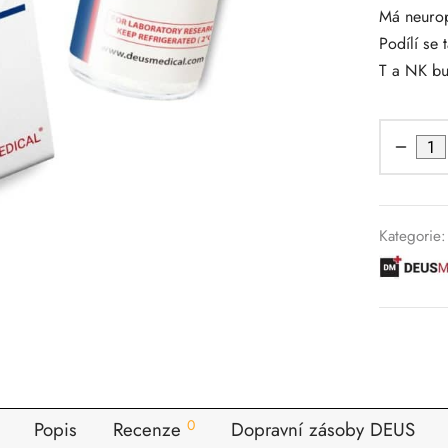
Má neurop
Podílí se 
T a NK bu
Kategorie
0
Popis
Recenze
Dopravní zásoby DEUS