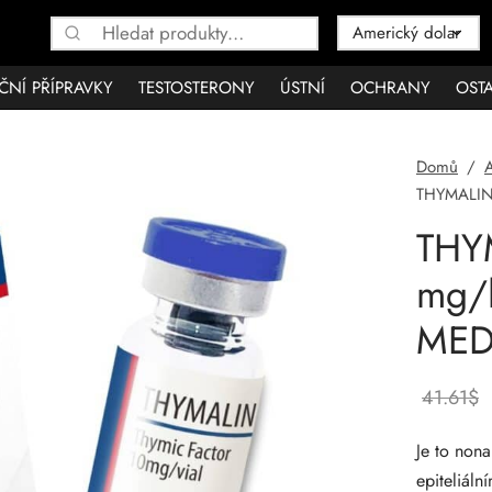
Hledat:
KČNÍ PŘÍPRAVKY
TESTOSTERONY
ÚSTNÍ
OCHRANY
OSTA
Domů
/
THYMALIN
THY
mg/l
MED
41.61
$
Je to non
epiteliáln