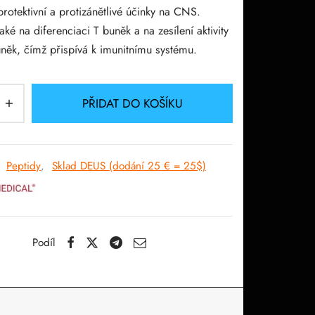
41.61$.
rotektivní a protizánětlivé účinky na CNS.
také na diferenciaci T buněk a na zesílení aktivity
něk, čímž přispívá k imunitnímu systému.
PŘIDAT DO KOŠÍKU
:
Peptidy
,
Sklad DEUS (dodání 25 € = 25$)
Podíl