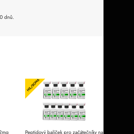
0 dnů.
HIL/SOMA
 2mg
Peptidový balíček pro začátečníky na