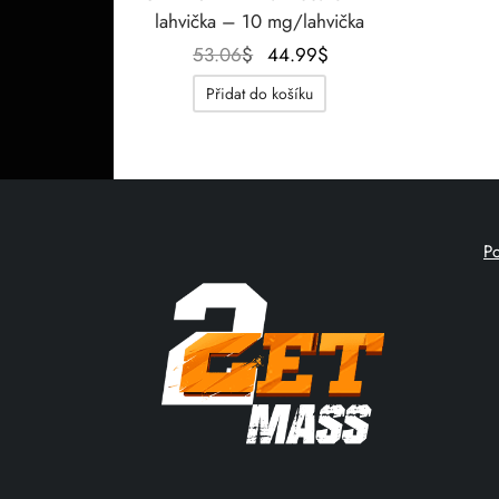
lahvička – 10 mg/lahvička
Původní
Aktuální
53.06
$
44.99
$
cena
cena je:
Přidat do košíku
byla:
44.99$.
53.06$.
P