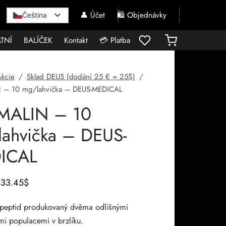
👤 Účet
🛍️ Objednávky
Čeština
TNÍ
BALÍČEK
Kontakt
💳 Platba
Akcie
/
Sklad DEUS (dodání 25 € = 25$)
/
 – 10 mg/lahvička – DEUS-MEDICAL
MALIN – 10
ahvička – DEUS-
ICAL
Původní
Aktuální
33.45
$
cena
cena je:
apeptid produkovaný dvěma odlišnými
byla:
33.45$.
ími populacemi v brzlíku.