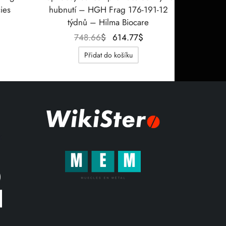
ies
hubnutí – HGH Frag 176-191-12
týdnů – Hilma Biocare
tuální
na je:
Původní
Aktuální
748.66
$
614.77
$
5.76$.
cena
cena je:
Přidat do košíku
byla:
614.77$.
748.66$.