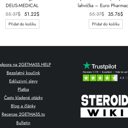
DEUS-MEDICAL
lahvička – Euro Pharmac
Původní
Aktuální
Původní
Ak
55.37
$
51.22
$
55.37
$
35.76
$
cena
cena je:
cena
ce
Přidat do košíku
Přidat do košíku
byla:
51.22$.
byla:
3
55.37$.
55.37$.
odpora na 2GETMASS.HELP
Bezplatný koučink
Exkluzivní slevy
Platba
Často kladené otázky
Blog a články
Recenze 2GETMASS.to
Bulletin