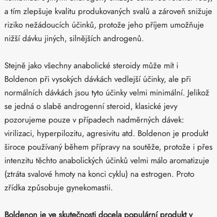
a tím zlepšuje kvalitu produkovaných svalů a zároveň snižuje
riziko nežádoucích účinků, protože jeho příjem umožňuje
nižší dávku jiných, silnějších androgenů.
Stejně jako všechny anabolické steroidy může mít i
Boldenon při vysokých dávkách vedlejší účinky, ale při
normálních dávkách jsou tyto účinky velmi minimální. Jelikož
se jedná o slabě androgenní steroid, klasické jevy
pozorujeme pouze v případech nadměrných dávek:
virilizaci, hyperpilozitu, agresivitu atd. Boldenon je produkt
široce používaný během přípravy na soutěže, protože i přes
intenzitu těchto anabolických účinků velmi málo aromatizuje
(ztráta svalové hmoty na konci cyklu) na estrogen. Proto
zřídka způsobuje gynekomastii.
Boldenon je ve skutečnosti docela populární produkt v