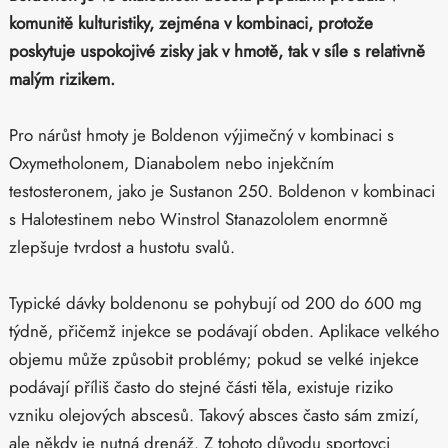
komunitě kulturistiky, zejména v kombinaci, protože
poskytuje uspokojivé zisky jak v hmotě, tak v síle s relativně
malým rizikem.
Pro nárůst hmoty je Boldenon výjimečný v kombinaci s
Oxymetholonem, Dianabolem nebo injekčním
testosteronem, jako je Sustanon 250. Boldenon v kombinaci
s Halotestinem nebo Winstrol Stanazololem enormně
zlepšuje tvrdost a hustotu svalů.
Typické dávky boldenonu se pohybují od 200 do 600 mg
týdně, přičemž injekce se podávají obden. Aplikace velkého
objemu může způsobit problémy; pokud se velké injekce
podávají příliš často do stejné části těla, existuje riziko
vzniku olejových abscesů. Takový absces často sám zmizí,
ale někdy je nutná drenáž. Z tohoto důvodu sportovci