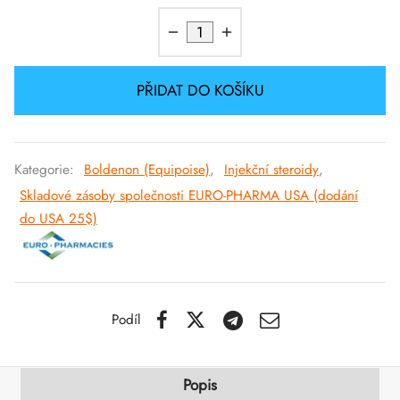
SS-PHARMA 🇪🇺🌍
utamol
notan
epatid (Mounjaro)
IGER / GENETIC 🇪🇺
bolon Acetát
F
torelin GnRH
PŘIDAT DO KOŠÍKU
INEČNÉ 🇪🇺
rální Turinabol
NON 🇪🇺
Kategorie:
Boldenon (Equipoise)
,
Injekční steroidy
,
rol (Stanozolol) Perorální
Skladové zásoby společnosti EURO-PHARMA USA (dodání
IMA / PHARMACOM INT. 🌍
do USA 25$)
Podíl
Popis