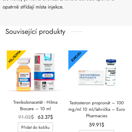
opatrně střídají místa injekce.
Související produkty
HIL/SOMA
EURO-EU
Trenbolonacetát - Hilma
Testosteron propionát – 100
Biocare – 10 ml
mg/ml 10 ml/lahvička – Euro
Pharmacies
Původní
Aktuální
91.02
$
63.37
$
cena
cena je:
59.91
$
Přidat do košíku
byla:
63.37$.