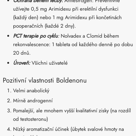
Ochrana během léčby:
Antiestrogen: Preventivně
užívejte 0,5 mg Arimidexu při erektilní dysfunkci
(každý den) nebo 1 mg Arimidexu při končetinách
pooperačních (každé 2 dny).
PCT terapie po cyklu
:
Nolvadex a Clomid během
rekonvalescence: 1 tableta od každého denně po dobu
20 dnů.
Úroveň:
Všichni uživatelé
Pozitivní vlastnosti Boldenonu
Velmi anabolický
Mírně androgenní
Pomalejší, ale mnohem vyšší kvalitativní zisky (na rozdíl
od testosteronu)
Nízký aromatizační účinek (úbytek svalové hmoty na