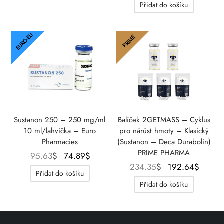
Přidat do košíku
91.02$.
EURO-EU
PRIME
Sustanon 250 – 250 mg/ml
Balíček 2GETMASS – Cyklus
10 ml/lahvička – Euro
pro nárůst hmoty – Klasický
Pharmacies
(Sustanon – Deca Durabolin)
PRIME PHARMA
Původní
Aktuální
95.63
$
74.89
$
Původní
Aktuá
234.35
$
192.64
$
cena
cena je:
Přidat do košíku
cena
cena 
byla:
74.89$.
Přidat do košíku
byla:
192.6
95.63$.
234.35$.