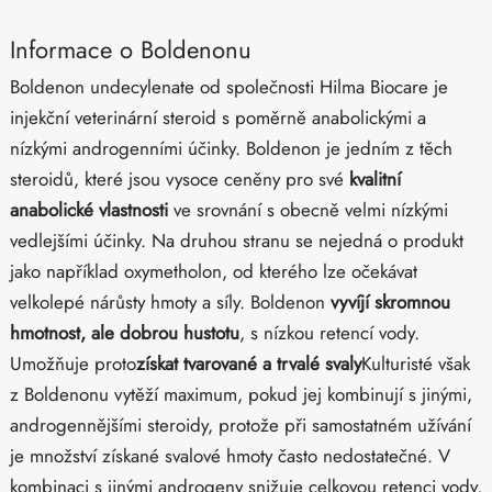
Informace o Boldenonu
Boldenon undecylenate od společnosti Hilma Biocare je
injekční veterinární steroid s poměrně anabolickými a
nízkými androgenními účinky. Boldenon je jedním z těch
steroidů, které jsou vysoce ceněny pro své
kvalitní
anabolické vlastnosti
ve srovnání s obecně velmi nízkými
vedlejšími účinky. Na druhou stranu se nejedná o produkt
jako například oxymetholon, od kterého lze očekávat
velkolepé nárůsty hmoty a síly. Boldenon
vyvíjí skromnou
hmotnost, ale dobrou hustotu
, s nízkou retencí vody.
Umožňuje proto
získat tvarované a trvalé svaly
Kulturisté však
z Boldenonu vytěží maximum, pokud jej kombinují s jinými,
androgennějšími steroidy, protože při samostatném užívání
je množství získané svalové hmoty často nedostatečné. V
kombinaci s jinými androgeny snižuje celkovou retenci vody,